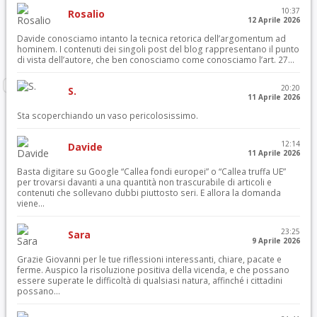
10:37
Rosalio
12 Aprile 2026
Davide conosciamo intanto la tecnica retorica dell’argomentum ad
hominem. I contenuti dei singoli post del blog rappresentano il punto
di vista dell’autore, che ben conosciamo come conosciamo l’art. 27...
20:20
S.
11 Aprile 2026
Sta scoperchiando un vaso pericolosissimo.
12:14
Davide
11 Aprile 2026
Basta digitare su Google “Callea fondi europei” o “Callea truffa UE”
per trovarsi davanti a una quantità non trascurabile di articoli e
contenuti che sollevano dubbi piuttosto seri. E allora la domanda
viene...
23:25
Sara
9 Aprile 2026
Grazie Giovanni per le tue riflessioni interessanti, chiare, pacate e
ferme. Auspico la risoluzione positiva della vicenda, e che possano
essere superate le difficoltà di qualsiasi natura, affinché i cittadini
possano...