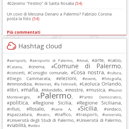
402esimo “Festino” di Santa Rosalia
(54)
Un covo di Messina Denaro a Palermo? Fabrizio Corona
posta la foto
(54)
Più commentati
Hashtag cloud
arte
calcio
#
, #
, #
, #
, #
,
aeroporti
aeroporto di Palermo
Amat
Comune di Palermo
#
, #
cinema
, #
,
Catania
Cosa nostra
#
concerti
, #
Consiglio comunale
, #
, #
,
cultura
elezioni
Diego Cammarata
#
, #
, #
, #
,
eventi
fotografia
Leoluca Orlando
immondizia
#
, #
, #
, #
,
Internet
la Feltrinelli
mafia
musica
libri
mostre
#
, #
, #
Mondello
, #
, #
, #
Nuovo
Palermo
, #
, #
,
Montevergini
Partito Democratico
politica
Regione Sicilia
Regione Siciliana
#
, #
, #
,
Sicilia
Rosalio
rifiuti
#
, #
, #
, #
, #
sindaco
,
serie A
spazzatura
trasporti
#
, #
, #
traffico
, #
, #
,
teatro
università
Università degli Studi di Palermo
Università di Palermo
#
, #
,
viabilità
#
, #
video