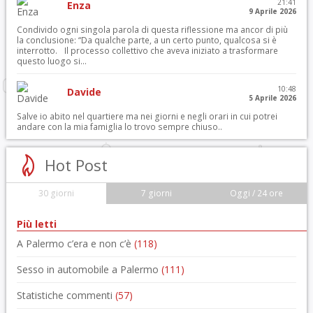
21:41
Enza
9 Aprile 2026
Condivido ogni singola parola di questa riflessione ma ancor di più
la conclusione: “Da qualche parte, a un certo punto, qualcosa si è
interrotto. Il processo collettivo che aveva iniziato a trasformare
questo luogo si...
10:48
Davide
5 Aprile 2026
Salve io abito nel quartiere ma nei giorni e negli orari in cui potrei
andare con la mia famiglia lo trovo sempre chiuso..
Hot Post
30 giorni
7 giorni
Oggi / 24 ore
Più letti
A Palermo c’era e non c’è
(118)
Sesso in automobile a Palermo
(111)
Statistiche commenti
(57)