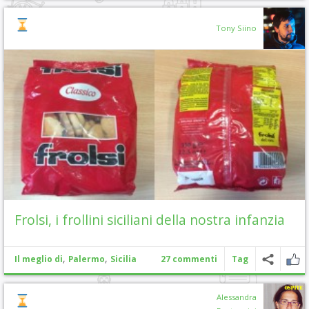
Tony Siino
Frolsi, i frollini siciliani della nostra infanzia
,
,
Il meglio di
Palermo
Sicilia
27 commenti
Tag
Alessandra