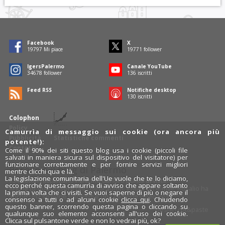
Facebook
X
19797
Mi piace
19771
follower
IgersPalermo
Canale YouTube
34678
follower
136
iscritti
Feed RSS
Notifiche desktop
130
iscritti
Colophon
Policy
Camurrìa di messaggio sui cookie (ora ancora più
Pubblicità
Statistiche commenti
potente!):
Contatti
Come il 90% dei siti questo blog usa i cookie (piccoli file
salvati in maniera sicura sul dispositivo del visitatore) per
funzionare correttamente e per fornire servizi migliori
Rosalio è il blog di Palermo
mentre clicchi qua e là.
La legislazione comunitaria dell'Ue vuole che te lo diciamo,
754 autori
raccontano Palermo dal loro punto di vista.
ecco perché questa camurrìa di avviso che appare soltanto
Anche tu puoi essere uno degli autori: inviaci un'
e-mail
. Rosalio ha
la prima volta che ci visiti. Se vuoi saperne di più o negare il
anche una sezione
fotoblog
e una sezione
videoblog
.
consenso a tutti o ad alcuni cookie
clicca qui
. Chiudendo
questo banner, scorrendo questa pagina o cliccando su
Design
cut&paste
qualunque suo elemento acconsenti all'uso dei cookie.
Clicca sul pulsantone verde e non lo vedrai più, ok?
Rosalio.it