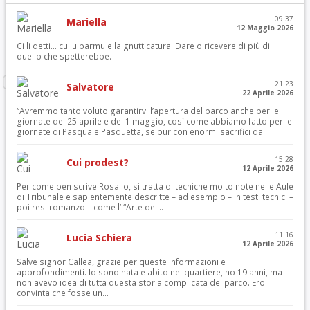
09:37
Mariella
12 Maggio 2026
Ci li detti… cu lu parmu e la gnutticatura. Dare o ricevere di più di
quello che spetterebbe.
21:23
Salvatore
22 Aprile 2026
“Avremmo tanto voluto garantirvi l’apertura del parco anche per le
giornate del 25 aprile e del 1 maggio, così come abbiamo fatto per le
giornate di Pasqua e Pasquetta, se pur con enormi sacrifici da...
15:28
Cui prodest?
12 Aprile 2026
Per come ben scrive Rosalio, si tratta di tecniche molto note nelle Aule
di Tribunale e sapientemente descritte – ad esempio – in testi tecnici –
poi resi romanzo – come l’ “Arte del...
11:16
Lucia Schiera
12 Aprile 2026
Salve signor Callea, grazie per queste informazioni e
approfondimenti. Io sono nata e abito nel quartiere, ho 19 anni, ma
non avevo idea di tutta questa storia complicata del parco. Ero
convinta che fosse un...