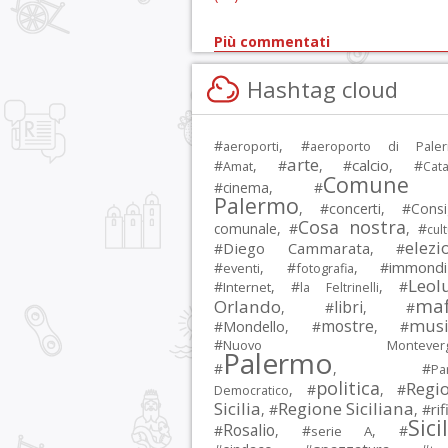
Più commentati
Hashtag cloud
#
, #
aeroporti
aeroporto di Pale
arte
calcio
#
, #
, #
, #
Amat
Cata
Comune 
#
cinema
, #
Palermo
, #
concerti
, #
Consi
Cosa nostra
comunale
, #
, #
cul
elezi
Diego Cammarata
#
, #
immondi
#
, #
, #
eventi
fotografia
Leol
#
, #
, #
Internet
la Feltrinelli
maf
Orlando
libri
, #
, #
musi
mostre
#
Mondello
, #
, #
#
Nuovo Montevergi
Palermo
#
, #
Par
politica
Regi
, #
, #
Democratico
Sicilia
Regione Siciliana
rif
, #
, #
Sici
Rosalio
#
, #
, #
serie A