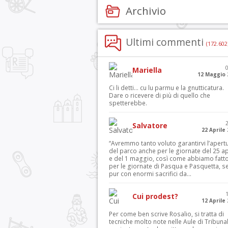
Archivio
Ultimi commenti
(172.602
Mariella
12 Maggio 
Ci li detti… cu lu parmu e la gnutticatura.
Dare o ricevere di più di quello che
spetterebbe.
Salvatore
22 Aprile
“Avremmo tanto voluto garantirvi l’apert
del parco anche per le giornate del 25 ap
e del 1 maggio, così come abbiamo fatt
per le giornate di Pasqua e Pasquetta, s
pur con enormi sacrifici da...
Cui prodest?
12 Aprile
Per come ben scrive Rosalio, si tratta di
tecniche molto note nelle Aule di Tribuna