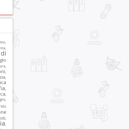
,
rmo
,
nia
di
glio
,
tura
oni
,
zia
,
uca
ia
,
ca
,
,
ni
tito
one
iuti
,
lia
,