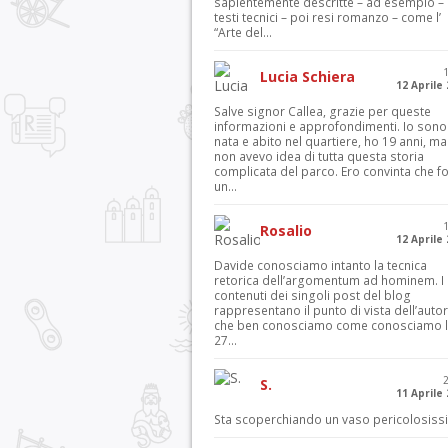
sapientemente descritte – ad esempio – 
testi tecnici – poi resi romanzo – come l’
“Arte del...
Lucia Schiera
12 Aprile
Salve signor Callea, grazie per queste
informazioni e approfondimenti. Io sono
nata e abito nel quartiere, ho 19 anni, ma
non avevo idea di tutta questa storia
complicata del parco. Ero convinta che f
un...
Rosalio
12 Aprile
Davide conosciamo intanto la tecnica
retorica dell’argomentum ad hominem. I
contenuti dei singoli post del blog
rappresentano il punto di vista dell’autor
che ben conosciamo come conosciamo l’
27...
S.
11 Aprile
Sta scoperchiando un vaso pericolosiss