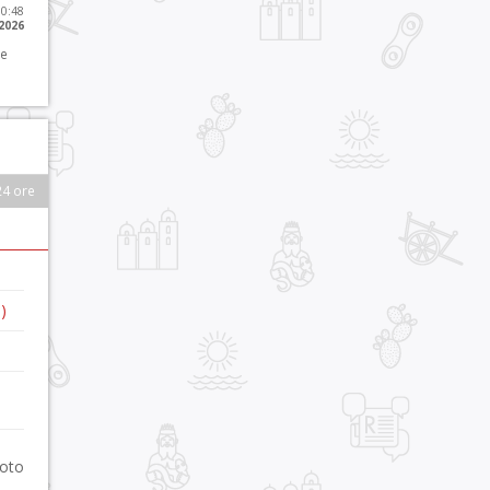
10:48
 2026
 e
24 ore
)
foto