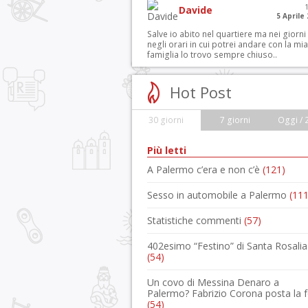
Davide
5 Aprile
Salve io abito nel quartiere ma nei giorni
negli orari in cui potrei andare con la mia
famiglia lo trovo sempre chiuso..
Hot Post
30 giorni
7 giorni
Oggi / 
Più letti
A Palermo c’era e non c’è
(121)
Sesso in automobile a Palermo
(111
Statistiche commenti
(57)
402esimo “Festino” di Santa Rosalia
(54)
Un covo di Messina Denaro a
Palermo? Fabrizio Corona posta la 
(54)