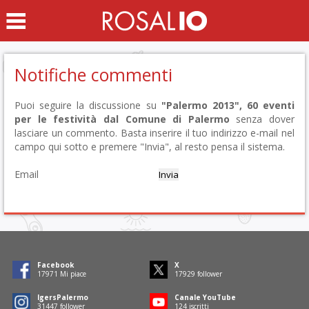
Notifiche commenti
Puoi seguire la discussione su
"Palermo 2013", 60 eventi
per le festività dal Comune di Palermo
senza dover
lasciare un commento. Basta inserire il tuo indirizzo e-mail nel
campo qui sotto e premere "Invia", al resto pensa il sistema.
Email
Facebook
X
18212
Mi piace
18171
follower
IgersPalermo
Canale YouTube
31871
follower
125
iscritti