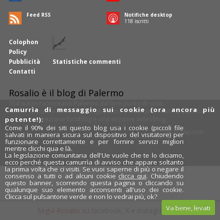
Feed RSS
Notifiche desktop
120
iscritti
Colophon
Policy
Pubblicità
Statistiche commenti
Contatti
Rosalio è il blog di Palermo
754 autori
raccontano Palermo dal loro punto di vista.
Camurrìa di messaggio sui cookie (ora ancora più
Anche tu puoi essere uno degli autori: inviaci un'
e-mail
. Rosalio ha
anche una sezione
fotoblog
e una sezione
videoblog
.
potente!):
Come il 90% dei siti questo blog usa i cookie (piccoli file
Design
cut&paste
salvati in maniera sicura sul dispositivo del visitatore) per
funzionare correttamente e per fornire servizi migliori
Rosalio.it
mentre clicchi qua e là.
Da un'idea di
Tony Siino
La legislazione comunitaria dell'Ue vuole che te lo diciamo,
ecco perché questa camurrìa di avviso che appare soltanto
la prima volta che ci visiti. Se vuoi saperne di più o negare il
consenso a tutti o ad alcuni cookie
clicca qui
. Chiudendo
questo banner, scorrendo questa pagina o cliccando su
qualunque suo elemento acconsenti all'uso dei cookie.
Clicca sul pulsantone verde e non lo vedrai più, ok?
Va bene, levati
Segui Rosalio su
facebook
,
X
e
Instagram
x