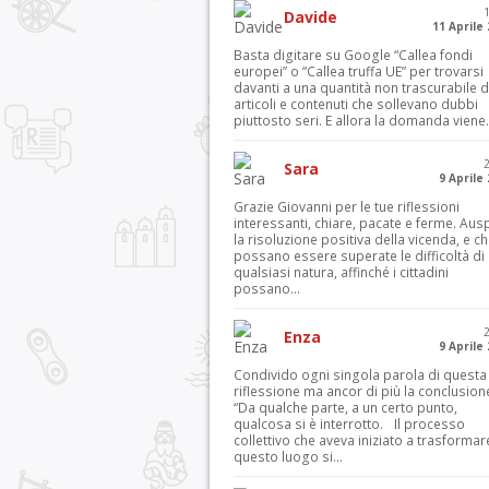
Davide
11 Aprile
Basta digitare su Google “Callea fondi
europei” o “Callea truffa UE” per trovarsi
davanti a una quantità non trascurabile d
articoli e contenuti che sollevano dubbi
piuttosto seri. E allora la domanda viene.
Sara
9 Aprile
Grazie Giovanni per le tue riflessioni
interessanti, chiare, pacate e ferme. Aus
la risoluzione positiva della vicenda, e c
possano essere superate le difficoltà di
qualsiasi natura, affinché i cittadini
possano...
Enza
9 Aprile
Condivido ogni singola parola di questa
riflessione ma ancor di più la conclusion
“Da qualche parte, a un certo punto,
qualcosa si è interrotto. Il processo
collettivo che aveva iniziato a trasformar
questo luogo si...