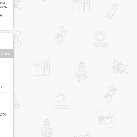
10:48
 2026
 e
24 ore
)
foto