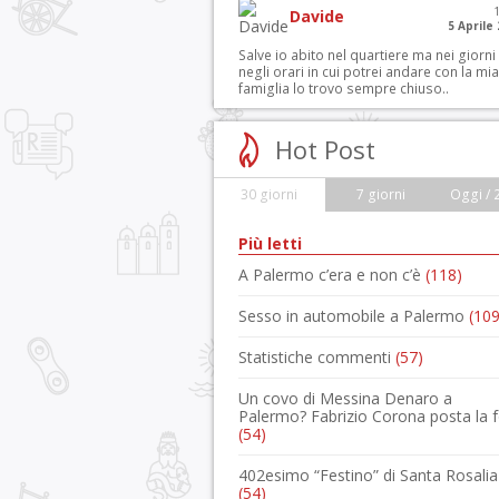
Davide
5 Aprile
Salve io abito nel quartiere ma nei giorni
negli orari in cui potrei andare con la mia
famiglia lo trovo sempre chiuso..
Hot Post
30 giorni
7 giorni
Oggi / 
Più letti
A Palermo c’era e non c’è
(118)
Sesso in automobile a Palermo
(109
Statistiche commenti
(57)
Un covo di Messina Denaro a
Palermo? Fabrizio Corona posta la 
(54)
402esimo “Festino” di Santa Rosalia
(54)