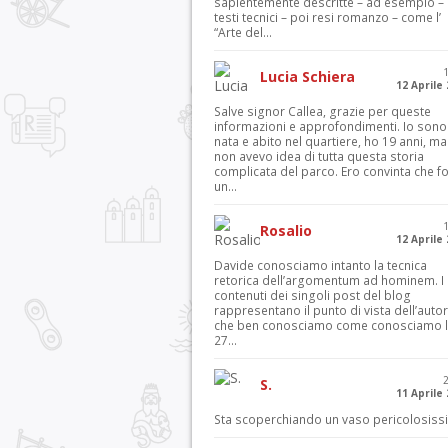
sapientemente descritte – ad esempio – 
testi tecnici – poi resi romanzo – come l’
“Arte del...
Lucia Schiera
12 Aprile
Salve signor Callea, grazie per queste
informazioni e approfondimenti. Io sono
nata e abito nel quartiere, ho 19 anni, ma
non avevo idea di tutta questa storia
complicata del parco. Ero convinta che f
un...
Rosalio
12 Aprile
Davide conosciamo intanto la tecnica
retorica dell’argomentum ad hominem. I
contenuti dei singoli post del blog
rappresentano il punto di vista dell’autor
che ben conosciamo come conosciamo l’
27...
S.
11 Aprile
Sta scoperchiando un vaso pericolosiss