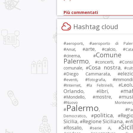
Più commentati
Hashtag cloud
#
, #
aeroporti
aeroporto di Pale
arte
calcio
#
, #
, #
, #
Amat
Cata
Comune 
#
cinema
, #
Palermo
, #
concerti
, #
Consi
Cosa nostra
comunale
, #
, #
cul
elezi
Diego Cammarata
#
, #
immondi
#
, #
, #
eventi
fotografia
Leol
#
, #
, #
Internet
la Feltrinelli
maf
Orlando
libri
, #
, #
musi
mostre
#
Mondello
, #
, #
#
Nuovo Montevergi
Palermo
#
, #
Par
politica
Regi
, #
, #
Democratico
Sicilia
Regione Siciliana
rif
, #
, #
Sici
Rosalio
#
, #
, #
serie A