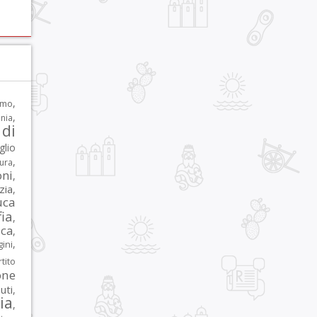
,
rmo
,
nia
di
glio
,
tura
oni
,
zia
,
uca
ia
,
ca
,
,
ni
tito
one
iuti
,
lia
,