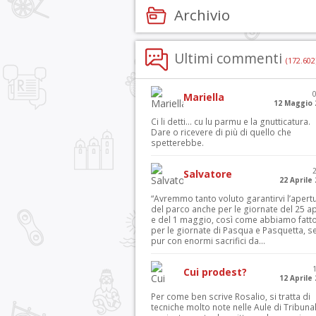
Archivio
Ultimi commenti
(172.602
Mariella
12 Maggio 
Ci li detti… cu lu parmu e la gnutticatura.
Dare o ricevere di più di quello che
spetterebbe.
Salvatore
22 Aprile
“Avremmo tanto voluto garantirvi l’apert
del parco anche per le giornate del 25 ap
e del 1 maggio, così come abbiamo fatt
per le giornate di Pasqua e Pasquetta, s
pur con enormi sacrifici da...
Cui prodest?
12 Aprile
Per come ben scrive Rosalio, si tratta di
tecniche molto note nelle Aule di Tribuna