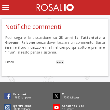
Notifiche commenti
Puoi seguire la discussione su
23 anni fa l'attentato a
Giovanni Falcone
senza dover lasciare un commento. Basta
inserire il tuo indirizzo e-mail nel campo qui sotto e premere
"Invia", al resto pensa il sistema.
Email
Facebook
X
18030
Mi piace
18001
follower
IgersPalermo
Canale YouTube
31572
follower
124
iscritti