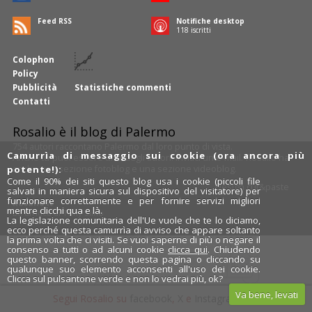
Feed RSS
Notifiche desktop
119
iscritti
Colophon
Policy
Pubblicità
Statistiche commenti
Contatti
Rosalio è il blog di Palermo
754 autori
raccontano Palermo dal loro punto di vista.
Camurrìa di messaggio sui cookie (ora ancora più
Anche tu puoi essere uno degli autori: inviaci un'
e-mail
. Rosalio ha
anche una sezione
fotoblog
e una sezione
videoblog
.
potente!):
Come il 90% dei siti questo blog usa i cookie (piccoli file
Design
cut&paste
salvati in maniera sicura sul dispositivo del visitatore) per
funzionare correttamente e per fornire servizi migliori
Rosalio.it
mentre clicchi qua e là.
Da un'idea di
Tony Siino
La legislazione comunitaria dell'Ue vuole che te lo diciamo,
ecco perché questa camurrìa di avviso che appare soltanto
la prima volta che ci visiti. Se vuoi saperne di più o negare il
consenso a tutti o ad alcuni cookie
clicca qui
. Chiudendo
questo banner, scorrendo questa pagina o cliccando su
qualunque suo elemento acconsenti all'uso dei cookie.
Clicca sul pulsantone verde e non lo vedrai più, ok?
Va bene, levati
Segui Rosalio su
facebook
,
X
e
Instagram
x