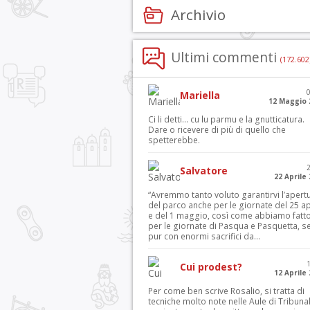
Archivio
Ultimi commenti
(172.602
Mariella
12 Maggio 
Ci li detti… cu lu parmu e la gnutticatura.
Dare o ricevere di più di quello che
spetterebbe.
Salvatore
22 Aprile
“Avremmo tanto voluto garantirvi l’apert
del parco anche per le giornate del 25 ap
e del 1 maggio, così come abbiamo fatt
per le giornate di Pasqua e Pasquetta, s
pur con enormi sacrifici da...
Cui prodest?
12 Aprile
Per come ben scrive Rosalio, si tratta di
tecniche molto note nelle Aule di Tribuna