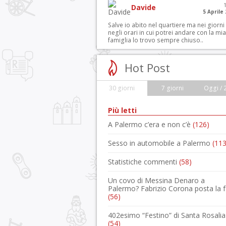
Davide
5 Aprile
Salve io abito nel quartiere ma nei giorni
negli orari in cui potrei andare con la mia
famiglia lo trovo sempre chiuso..
Hot Post
30 giorni
7 giorni
Oggi / 
Più letti
A Palermo c’era e non c’è
(126)
Sesso in automobile a Palermo
(113
Statistiche commenti
(58)
Un covo di Messina Denaro a
Palermo? Fabrizio Corona posta la 
(56)
402esimo “Festino” di Santa Rosalia
(54)