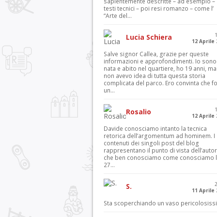
sapientemente descritte – ad esempio – 
testi tecnici – poi resi romanzo – come l’
“Arte del...
Lucia Schiera
12 Aprile
Salve signor Callea, grazie per queste
informazioni e approfondimenti. Io sono
nata e abito nel quartiere, ho 19 anni, ma
non avevo idea di tutta questa storia
complicata del parco. Ero convinta che f
un...
Rosalio
12 Aprile
Davide conosciamo intanto la tecnica
retorica dell’argomentum ad hominem. I
contenuti dei singoli post del blog
rappresentano il punto di vista dell’autor
che ben conosciamo come conosciamo l’
27...
S.
11 Aprile
Sta scoperchiando un vaso pericolosiss