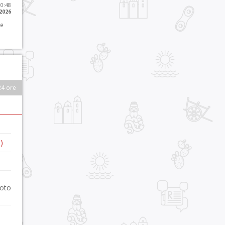
10:48
 2026
 e
24 ore
)
foto