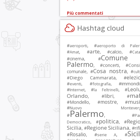
Più commentati
Hashtag cloud
#
, #
aeroporti
aeroporto di Pale
arte
calcio
#
, #
, #
, #
Amat
Cata
Comune 
#
cinema
, #
Palermo
, #
concerti
, #
Consi
Cosa nostra
comunale
, #
, #
cul
elezi
Diego Cammarata
#
, #
immondi
#
, #
, #
eventi
fotografia
Leol
#
, #
, #
Internet
la Feltrinelli
maf
Orlando
libri
, #
, #
musi
mostre
#
Mondello
, #
, #
#
Nuovo Montevergi
Palermo
#
, #
Par
politica
Regi
, #
, #
Democratico
Sicilia
Regione Siciliana
rif
, #
, #
Sici
Rosalio
#
, #
, #
serie A