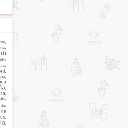
,
rmo
,
nia
di
glio
,
tura
oni
,
zia
,
uca
ia
,
ca
,
,
ni
tito
one
iuti
,
lia
,