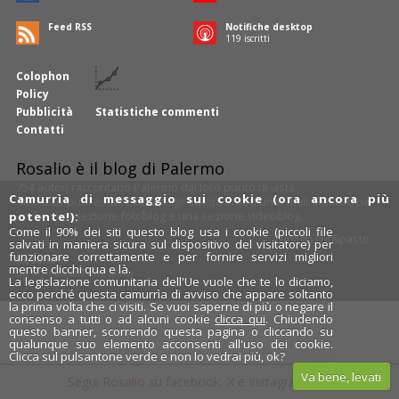
Feed RSS
Notifiche desktop
120
iscritti
Colophon
Policy
Pubblicità
Statistiche commenti
Contatti
Rosalio è il blog di Palermo
754 autori
raccontano Palermo dal loro punto di vista.
Camurrìa di messaggio sui cookie (ora ancora più
Anche tu puoi essere uno degli autori: inviaci un'
e-mail
. Rosalio ha
anche una sezione
fotoblog
e una sezione
videoblog
.
potente!):
Come il 90% dei siti questo blog usa i cookie (piccoli file
Design
cut&paste
salvati in maniera sicura sul dispositivo del visitatore) per
funzionare correttamente e per fornire servizi migliori
Rosalio.it
mentre clicchi qua e là.
Da un'idea di
Tony Siino
La legislazione comunitaria dell'Ue vuole che te lo diciamo,
ecco perché questa camurrìa di avviso che appare soltanto
la prima volta che ci visiti. Se vuoi saperne di più o negare il
consenso a tutti o ad alcuni cookie
clicca qui
. Chiudendo
questo banner, scorrendo questa pagina o cliccando su
qualunque suo elemento acconsenti all'uso dei cookie.
Clicca sul pulsantone verde e non lo vedrai più, ok?
Va bene, levati
Segui Rosalio su
facebook
,
X
e
Instagram
x