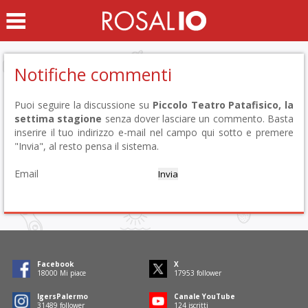
Notifiche commenti
Puoi seguire la discussione su
Piccolo Teatro Patafisico, la
settima stagione
senza dover lasciare un commento. Basta
inserire il tuo indirizzo e-mail nel campo qui sotto e premere
"Invia", al resto pensa il sistema.
Email
Facebook
X
18243
Mi piace
18196
follower
IgersPalermo
Canale YouTube
31916
follower
126
iscritti