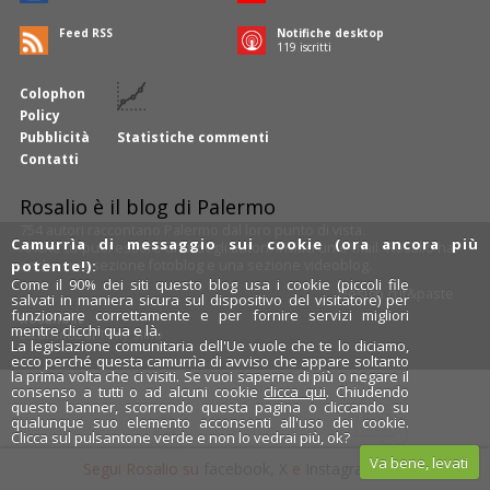
Feed RSS
Notifiche desktop
121
iscritti
Colophon
Policy
Pubblicità
Statistiche commenti
Contatti
Rosalio è il blog di Palermo
754 autori
raccontano Palermo dal loro punto di vista.
Camurrìa di messaggio sui cookie (ora ancora più
Anche tu puoi essere uno degli autori: inviaci un'
e-mail
. Rosalio ha
anche una sezione
fotoblog
e una sezione
videoblog
.
potente!):
Come il 90% dei siti questo blog usa i cookie (piccoli file
Design
cut&paste
salvati in maniera sicura sul dispositivo del visitatore) per
funzionare correttamente e per fornire servizi migliori
Rosalio.it
mentre clicchi qua e là.
Da un'idea di
Tony Siino
La legislazione comunitaria dell'Ue vuole che te lo diciamo,
ecco perché questa camurrìa di avviso che appare soltanto
la prima volta che ci visiti. Se vuoi saperne di più o negare il
consenso a tutti o ad alcuni cookie
clicca qui
. Chiudendo
questo banner, scorrendo questa pagina o cliccando su
qualunque suo elemento acconsenti all'uso dei cookie.
Clicca sul pulsantone verde e non lo vedrai più, ok?
Va bene, levati
Segui Rosalio su
facebook
,
X
e
Instagram
x