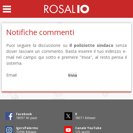
Notifiche commenti
Puoi seguire la discussione su
Il poliziotto sindaco
senza
dover lasciare un commento. Basta inserire il tuo indirizzo e-
mail nel campo qui sotto e premere "Invia", al resto pensa il
sistema.
Email
Facebook
X
18284
Mi piace
18257
follower
IgersPalermo
Canale YouTube
32023
follower
126
iscritti