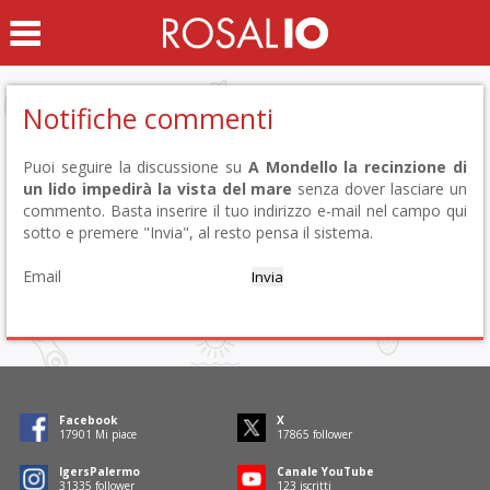
Notifiche commenti
Puoi seguire la discussione su
A Mondello la recinzione di
un lido impedirà la vista del mare
senza dover lasciare un
commento. Basta inserire il tuo indirizzo e-mail nel campo qui
sotto e premere "Invia", al resto pensa il sistema.
Email
Facebook
X
18100
Mi piace
18065
follower
IgersPalermo
Canale YouTube
31685
follower
125
iscritti