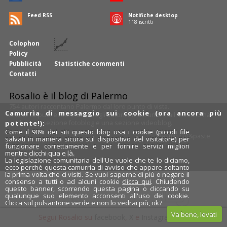
Feed RSS
Notifiche desktop
119
iscritti
Colophon
Policy
Pubblicità
Statistiche commenti
Contatti
Rosalio è il blog di Palermo
754 autori
raccontano Palermo dal loro punto di vista.
Camurrìa di messaggio sui cookie (ora ancora più
Anche tu puoi essere uno degli autori: inviaci un'
e-mail
. Rosalio ha
anche una sezione
fotoblog
e una sezione
videoblog
.
potente!):
Come il 90% dei siti questo blog usa i cookie (piccoli file
Design
cut&paste
salvati in maniera sicura sul dispositivo del visitatore) per
funzionare correttamente e per fornire servizi migliori
Rosalio.it
mentre clicchi qua e là.
Da un'idea di
Tony Siino
La legislazione comunitaria dell'Ue vuole che te lo diciamo,
ecco perché questa camurrìa di avviso che appare soltanto
la prima volta che ci visiti. Se vuoi saperne di più o negare il
consenso a tutti o ad alcuni cookie
clicca qui
. Chiudendo
questo banner, scorrendo questa pagina o cliccando su
qualunque suo elemento acconsenti all'uso dei cookie.
Clicca sul pulsantone verde e non lo vedrai più, ok?
Va bene, levati
Segui Rosalio su
facebook
,
X
e
Instagram
x