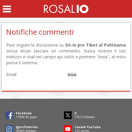
Notifiche commenti
Puoi seguire la discussione su
Sit-in pro Tibet al Politeama
senza dover lasciare un commento. Basta inserire il tuo
indirizzo e-mail nel campo qui sotto e premere "Invia", al resto
pensa il sistema.
Email
Facebook
X
17956
Mi piace
17929
follower
IgersPalermo
Canale YouTube
31447
follower
124
iscritti