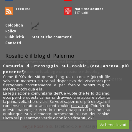
Feed RSS
Notifiche desktop
118
iscritti
Colophon
Policy
Pubblicità
Statistiche commenti
Contatti
Rosalio è il blog di Palermo
754 autori
raccontano Palermo dal loro punto di vista.
Camurrìa di messaggio sui cookie (ora ancora più
Anche tu puoi essere uno degli autori: inviaci un'
e-mail
. Rosalio ha
anche una sezione
fotoblog
e una sezione
videoblog
.
potente!):
Come il 90% dei siti questo blog usa i cookie (piccoli file
Design
cut&paste
salvati in maniera sicura sul dispositivo del visitatore) per
funzionare correttamente e per fornire servizi migliori
Rosalio.it
mentre clicchi qua e là.
Da un'idea di
Tony Siino
La legislazione comunitaria dell'Ue vuole che te lo diciamo,
ecco perché questa camurrìa di avviso che appare soltanto
la prima volta che ci visiti. Se vuoi saperne di più o negare il
consenso a tutti o ad alcuni cookie
clicca qui
. Chiudendo
questo banner, scorrendo questa pagina o cliccando su
qualunque suo elemento acconsenti all'uso dei cookie.
Clicca sul pulsantone verde e non lo vedrai più, ok?
Va bene, levati
Segui Rosalio su
facebook
,
X
e
Instagram
x