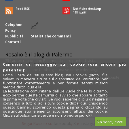
Feed RSS
Notifiche desktop
119
iscritti
Colophon
Policy
Pubblicità
Statistiche commenti
Contatti
Rosalio è il blog di Palermo
754 autori
raccontano Palermo dal loro punto di vista.
Camurrìa di messaggio sui cookie (ora ancora più
Anche tu puoi essere uno degli autori: inviaci un'
e-mail
. Rosalio ha
anche una sezione
fotoblog
e una sezione
videoblog
.
potente!):
Come il 90% dei siti questo blog usa i cookie (piccoli file
Design
cut&paste
salvati in maniera sicura sul dispositivo del visitatore) per
funzionare correttamente e per fornire servizi migliori
Rosalio.it
mentre clicchi qua e là.
Da un'idea di
Tony Siino
La legislazione comunitaria dell'Ue vuole che te lo diciamo,
ecco perché questa camurrìa di avviso che appare soltanto
la prima volta che ci visiti. Se vuoi saperne di più o negare il
consenso a tutti o ad alcuni cookie
clicca qui
. Chiudendo
questo banner, scorrendo questa pagina o cliccando su
qualunque suo elemento acconsenti all'uso dei cookie.
Clicca sul pulsantone verde e non lo vedrai più, ok?
Va bene, levati
Segui Rosalio su
facebook
,
X
e
Instagram
x