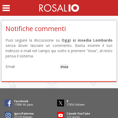
Notifiche commenti
Puoi seguire la discussione su
Oggi si insedia Lombardo
senza dover lasciare un commento. Basta inserire il tuo
indirizzo e-mail nel campo qui sotto e premere "Invia", al resto
pensa il sistema.
Email
Facebook
X
18086
Mi piace
18056
follower
IgersPalermo
Canale YouTube
31670
follower
125
iscritti