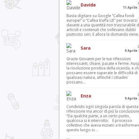
Davide
11 Aprile
Basta digitare su Google “Callea fondi
europei” o “Callea truffa UE” per trovarsi
davanti a una quantità non trascurabile d
articoli e contenuti che sollevano dubbi
piuttosto seri. E allora la domanda viene.
Sara
9 Aprile
Grazie Giovanni per le tue riflessioni
interessanti, chiare, pacate e ferme. Aus
la risoluzione positiva della vicenda, e c
possano essere superate le difficoltà di
qualsiasi natura, affinché i cittadini
possano...
Enza
9 Aprile
Condivido ogni singola parola di questa
riflessione ma ancor di più la conclusion
“Da qualche parte, a un certo punto,
qualcosa si è interrotto. Il processo
collettivo che aveva iniziato a trasformar
questo luogo si...