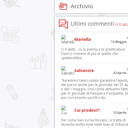
Archivio
Ultimi commenti
(172.602
Mariella
12 Maggio 
Ci li detti… cu lu parmu e la gnutticatura.
Dare o ricevere di più di quello che
spetterebbe.
Salvatore
22 Aprile
“Avremmo tanto voluto garantirvi l’apert
del parco anche per le giornate del 25 ap
e del 1 maggio, così come abbiamo fatt
per le giornate di Pasqua e Pasquetta, s
pur con enormi sacrifici da...
Cui prodest?
12 Aprile
Per come ben scrive Rosalio, si tratta di
tecniche molto note nelle Aule di Tribuna