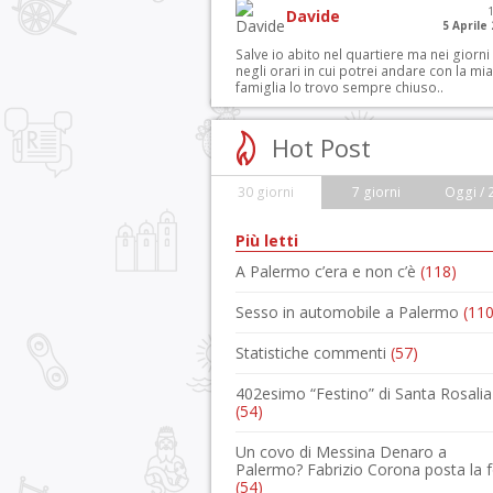
Davide
5 Aprile
Salve io abito nel quartiere ma nei giorni
negli orari in cui potrei andare con la mia
famiglia lo trovo sempre chiuso..
Hot Post
30 giorni
7 giorni
Oggi / 
Più letti
A Palermo c’era e non c’è
(118)
Sesso in automobile a Palermo
(110
Statistiche commenti
(57)
402esimo “Festino” di Santa Rosalia
(54)
Un covo di Messina Denaro a
Palermo? Fabrizio Corona posta la 
(54)