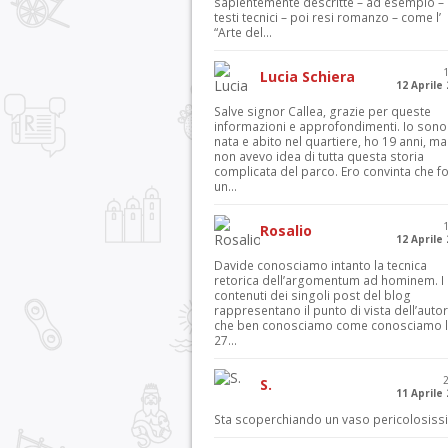
sapientemente descritte – ad esempio – 
testi tecnici – poi resi romanzo – come l’
“Arte del...
Lucia Schiera
12 Aprile
Salve signor Callea, grazie per queste
informazioni e approfondimenti. Io sono
nata e abito nel quartiere, ho 19 anni, ma
non avevo idea di tutta questa storia
complicata del parco. Ero convinta che f
un...
Rosalio
12 Aprile
Davide conosciamo intanto la tecnica
retorica dell’argomentum ad hominem. I
contenuti dei singoli post del blog
rappresentano il punto di vista dell’autor
che ben conosciamo come conosciamo l’
27...
S.
11 Aprile
Sta scoperchiando un vaso pericolosiss