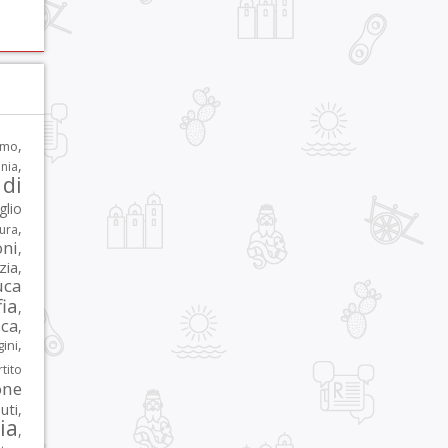
,
rmo
,
nia
di
glio
,
tura
oni
,
zia
,
uca
ia
,
ca
,
,
ni
tito
one
iuti
,
lia
,