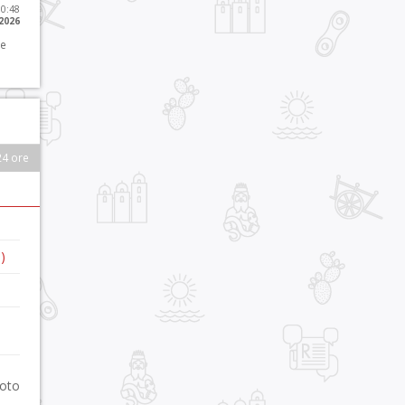
10:48
 2026
 e
24 ore
)
foto