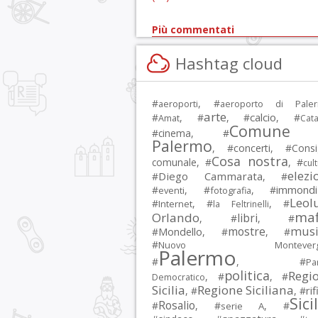
Più commentati
Hashtag cloud
#
, #
aeroporti
aeroporto di Pale
arte
calcio
#
, #
, #
, #
Amat
Cata
Comune 
#
cinema
, #
Palermo
, #
concerti
, #
Consi
Cosa nostra
comunale
, #
, #
cul
elezi
Diego Cammarata
#
, #
immondi
#
, #
, #
eventi
fotografia
Leol
#
, #
, #
Internet
la Feltrinelli
maf
Orlando
libri
, #
, #
musi
mostre
#
Mondello
, #
, #
#
Nuovo Montevergi
Palermo
#
, #
Par
politica
Regi
, #
, #
Democratico
Sicilia
Regione Siciliana
rif
, #
, #
Sici
Rosalio
#
, #
, #
serie A