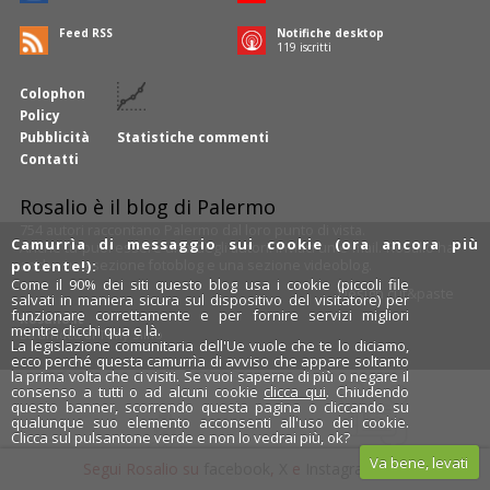
Feed RSS
Notifiche desktop
121
iscritti
Colophon
Policy
Pubblicità
Statistiche commenti
Contatti
Rosalio è il blog di Palermo
754 autori
raccontano Palermo dal loro punto di vista.
Camurrìa di messaggio sui cookie (ora ancora più
Anche tu puoi essere uno degli autori: inviaci un'
e-mail
. Rosalio ha
anche una sezione
fotoblog
e una sezione
videoblog
.
potente!):
Come il 90% dei siti questo blog usa i cookie (piccoli file
Design
cut&paste
salvati in maniera sicura sul dispositivo del visitatore) per
funzionare correttamente e per fornire servizi migliori
Rosalio.it
mentre clicchi qua e là.
Da un'idea di
Tony Siino
La legislazione comunitaria dell'Ue vuole che te lo diciamo,
ecco perché questa camurrìa di avviso che appare soltanto
la prima volta che ci visiti. Se vuoi saperne di più o negare il
consenso a tutti o ad alcuni cookie
clicca qui
. Chiudendo
questo banner, scorrendo questa pagina o cliccando su
qualunque suo elemento acconsenti all'uso dei cookie.
Clicca sul pulsantone verde e non lo vedrai più, ok?
Va bene, levati
Segui Rosalio su
facebook
,
X
e
Instagram
x