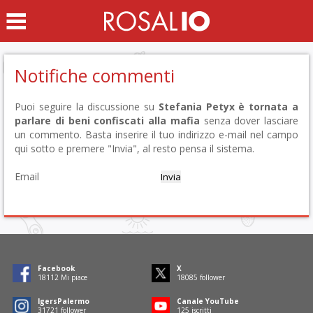
Notifiche commenti
Puoi seguire la discussione su
Stefania Petyx è tornata a
parlare di beni confiscati alla mafia
senza dover lasciare
un commento. Basta inserire il tuo indirizzo e-mail nel campo
qui sotto e premere "Invia", al resto pensa il sistema.
Email
Facebook
X
18298
Mi piace
18271
follower
IgersPalermo
Canale YouTube
32047
follower
126
iscritti