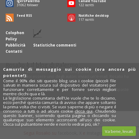
IgersPalermo
Canale YouTube
31426
follower
124
iscritti
Feed RSS
Notifiche desktop
118
iscritti
Colophon
Policy
Pubblicità
Statistiche commenti
Contatti
Rosalio è il blog di Palermo
Camurrìa di messaggio sui cookie (ora ancora più
754 autori
raccontano Palermo dal loro punto di vista.
potente!):
Anche tu puoi essere uno degli autori: inviaci un'
e-mail
. Rosalio ha
Come il 90% dei siti questo blog usa i cookie (piccoli file
anche una sezione
fotoblog
e una sezione
videoblog
.
salvati in maniera sicura sul dispositivo del visitatore) per
funzionare correttamente e per fornire servizi migliori
Design
cut&paste
mentre clicchi qua e là.
Rosalio.it
La legislazione comunitaria dell'Ue vuole che te lo diciamo,
Da un'idea di
Tony Siino
ecco perché questa camurrìa di avviso che appare soltanto
la prima volta che ci visiti. Se vuoi saperne di più o negare il
consenso a tutti o ad alcuni cookie
clicca qui
. Chiudendo
questo banner, scorrendo questa pagina o cliccando su
qualunque suo elemento acconsenti all'uso dei cookie.
Clicca sul pulsantone verde e non lo vedrai più, ok?
Va bene, levati
Segui Rosalio su
facebook
,
X
e
Instagram
x