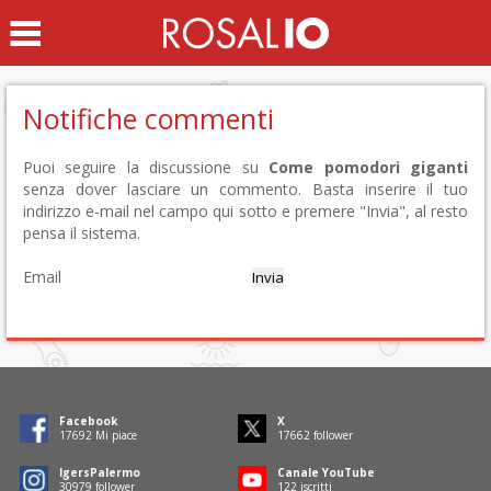
Notifiche commenti
Puoi seguire la discussione su
Come pomodori giganti
senza dover lasciare un commento. Basta inserire il tuo
indirizzo e-mail nel campo qui sotto e premere "Invia", al resto
pensa il sistema.
Email
Facebook
X
17901
Mi piace
17871
follower
IgersPalermo
Canale YouTube
31346
follower
123
iscritti