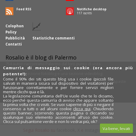
Feed RSS
Notifiche desktop
118
iscritti
Colophon
Policy
Pubblicità
Statistiche commenti
Contatti
Rosalio è il blog di Palermo
754 autori
raccontano Palermo dal loro punto di vista.
Camurrìa di messaggio sui cookie (ora ancora più
Anche tu puoi essere uno degli autori: inviaci un'
e-mail
. Rosalio ha
anche una sezione
fotoblog
e una sezione
videoblog
.
potente!):
Come il 90% dei siti questo blog usa i cookie (piccoli file
Design
cut&paste
salvati in maniera sicura sul dispositivo del visitatore) per
funzionare correttamente e per fornire servizi migliori
Rosalio.it
mentre clicchi qua e là.
Da un'idea di
Tony Siino
La legislazione comunitaria dell'Ue vuole che te lo diciamo,
ecco perché questa camurrìa di avviso che appare soltanto
la prima volta che ci visiti. Se vuoi saperne di più o negare il
consenso a tutti o ad alcuni cookie
clicca qui
. Chiudendo
questo banner, scorrendo questa pagina o cliccando su
qualunque suo elemento acconsenti all'uso dei cookie.
Clicca sul pulsantone verde e non lo vedrai più, ok?
Va bene, levati
Segui Rosalio su
facebook
,
X
e
Instagram
x