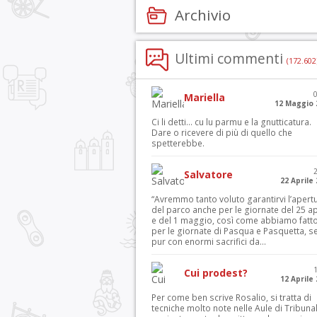
Archivio
Ultimi commenti
(172.602
Mariella
12 Maggio 
Ci li detti… cu lu parmu e la gnutticatura.
Dare o ricevere di più di quello che
spetterebbe.
Salvatore
22 Aprile
“Avremmo tanto voluto garantirvi l’apert
del parco anche per le giornate del 25 ap
e del 1 maggio, così come abbiamo fatt
per le giornate di Pasqua e Pasquetta, s
pur con enormi sacrifici da...
Cui prodest?
12 Aprile
Per come ben scrive Rosalio, si tratta di
tecniche molto note nelle Aule di Tribuna