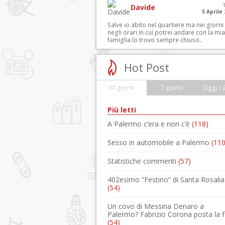
Davide
5 Aprile
Salve io abito nel quartiere ma nei giorni
negli orari in cui potrei andare con la mia
famiglia lo trovo sempre chiuso..
Hot Post
30 giorni
7 giorni
Oggi / 
Più letti
A Palermo c’era e non c’è
(118)
Sesso in automobile a Palermo
(110
Statistiche commenti
(57)
402esimo “Festino” di Santa Rosalia
(54)
Un covo di Messina Denaro a
Palermo? Fabrizio Corona posta la 
(54)