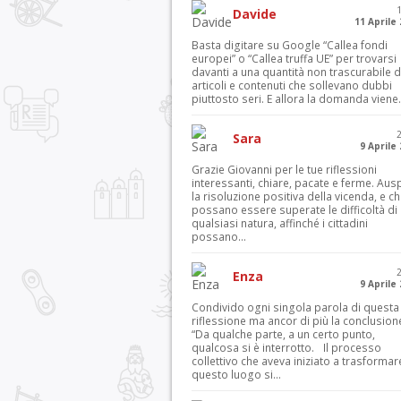
Davide
11 Aprile
Basta digitare su Google “Callea fondi
europei” o “Callea truffa UE” per trovarsi
davanti a una quantità non trascurabile d
articoli e contenuti che sollevano dubbi
piuttosto seri. E allora la domanda viene.
Sara
9 Aprile
Grazie Giovanni per le tue riflessioni
interessanti, chiare, pacate e ferme. Aus
la risoluzione positiva della vicenda, e c
possano essere superate le difficoltà di
qualsiasi natura, affinché i cittadini
possano...
Enza
9 Aprile
Condivido ogni singola parola di questa
riflessione ma ancor di più la conclusion
“Da qualche parte, a un certo punto,
qualcosa si è interrotto. Il processo
collettivo che aveva iniziato a trasformar
questo luogo si...