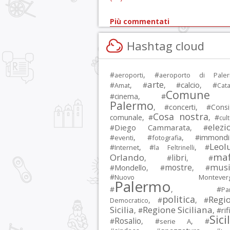
Più commentati
Hashtag cloud
#
, #
aeroporti
aeroporto di Pale
arte
calcio
#
, #
, #
, #
Amat
Cata
Comune 
#
cinema
, #
Palermo
, #
concerti
, #
Consi
Cosa nostra
comunale
, #
, #
cul
elezi
Diego Cammarata
#
, #
immondi
#
, #
, #
eventi
fotografia
Leol
#
, #
, #
Internet
la Feltrinelli
maf
Orlando
libri
, #
, #
musi
mostre
#
Mondello
, #
, #
#
Nuovo Montevergi
Palermo
#
, #
Par
politica
Regi
, #
, #
Democratico
Sicilia
Regione Siciliana
rif
, #
, #
Sici
Rosalio
#
, #
, #
serie A