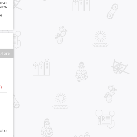
10:48
 2026
 e
24 ore
)
foto