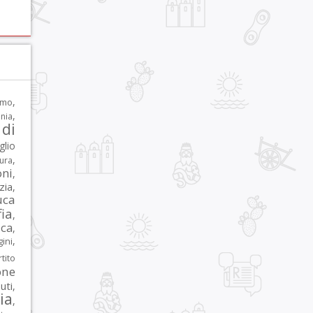
,
rmo
,
nia
di
glio
,
tura
oni
,
zia
,
uca
ia
,
ca
,
,
ni
tito
one
iuti
,
lia
,