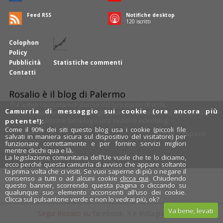
Feed RSS
Notifiche desktop
121
iscritti
Colophon
Policy
Pubblicità
Statistiche commenti
Contatti
Rosalio è il blog di Palermo
754 autori
raccontano Palermo dal loro punto di vista.
Camurrìa di messaggio sui cookie (ora ancora più
Anche tu puoi essere uno degli autori: inviaci un'
e-mail
. Rosalio ha
anche una sezione
fotoblog
e una sezione
videoblog
.
potente!):
Come il 90% dei siti questo blog usa i cookie (piccoli file
Design
cut&paste
salvati in maniera sicura sul dispositivo del visitatore) per
funzionare correttamente e per fornire servizi migliori
Rosalio.it
mentre clicchi qua e là.
Da un'idea di
Tony Siino
La legislazione comunitaria dell'Ue vuole che te lo diciamo,
ecco perché questa camurrìa di avviso che appare soltanto
la prima volta che ci visiti. Se vuoi saperne di più o negare il
consenso a tutti o ad alcuni cookie
clicca qui
. Chiudendo
questo banner, scorrendo questa pagina o cliccando su
qualunque suo elemento acconsenti all'uso dei cookie.
Clicca sul pulsantone verde e non lo vedrai più, ok?
Va bene, levati
Segui Rosalio su
facebook
,
X
e
Instagram
x