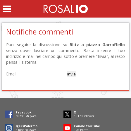
Notifiche commenti
Puoi seguire la discussione su
Blitz a piazza Garraffello
senza dover lasciare un commento. Basta inserire il tuo
indirizzo e-mail nel campo qui sotto e premere "Invia", al resto
pensa il sistema.
Email
Facebook
X
18344
Mi piace
18317
follower
IgersPalermo
Canale YouTube
32128
follower
126
iscritti