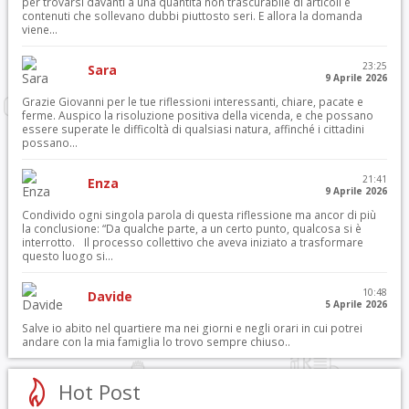
per trovarsi davanti a una quantità non trascurabile di articoli e
contenuti che sollevano dubbi piuttosto seri. E allora la domanda
viene...
23:25
Sara
9 Aprile 2026
Grazie Giovanni per le tue riflessioni interessanti, chiare, pacate e
ferme. Auspico la risoluzione positiva della vicenda, e che possano
essere superate le difficoltà di qualsiasi natura, affinché i cittadini
possano...
21:41
Enza
9 Aprile 2026
Condivido ogni singola parola di questa riflessione ma ancor di più
la conclusione: “Da qualche parte, a un certo punto, qualcosa si è
interrotto. Il processo collettivo che aveva iniziato a trasformare
questo luogo si...
10:48
Davide
5 Aprile 2026
Salve io abito nel quartiere ma nei giorni e negli orari in cui potrei
andare con la mia famiglia lo trovo sempre chiuso..
Hot Post