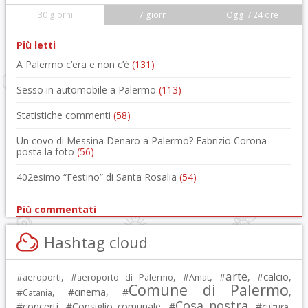
30 giorni
7 giorni
Oggi / 24 ore
Più letti
A Palermo c’era e non c’è
(131)
Sesso in automobile a Palermo
(113)
Statistiche commenti
(58)
Un covo di Messina Denaro a Palermo? Fabrizio Corona
posta la foto
(56)
402esimo “Festino” di Santa Rosalia
(54)
Più commentati
Hashtag cloud
arte
calcio
#
, #
, #
, #
, #
,
aeroporti
aeroporto di Palermo
Amat
Comune di Palermo
#
, #
cinema
, #
,
Catania
Cosa nostra
#
concerti
, #
Consiglio comunale
, #
, #
,
cultura