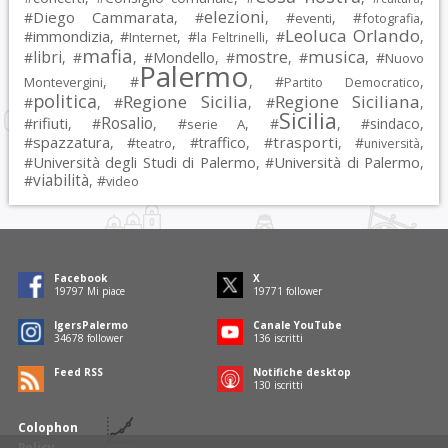
elezioni
Diego Cammarata
#
, #
, #
, #
,
eventi
fotografia
Leoluca Orlando
immondizia
#
, #
, #
, #
,
Internet
la Feltrinelli
mafia
musica
libri
mostre
#
, #
, #
Mondello
, #
, #
, #
Nuovo
Palermo
, #
, #
,
Montevergini
Partito Democratico
politica
Regione Sicilia
Regione Siciliana
#
, #
, #
,
Sicilia
Rosalio
rifiuti
#
, #
, #
, #
, #
sindaco
,
serie A
spazzatura
trasporti
#
, #
, #
traffico
, #
, #
,
teatro
università
Università degli Studi di Palermo
Università di Palermo
#
, #
,
viabilità
#
, #
video
Facebook
X
19797
Mi piace
19771
follower
IgersPalermo
Canale YouTube
34678
follower
136
iscritti
Feed RSS
Notifiche desktop
130
iscritti
Colophon
Policy