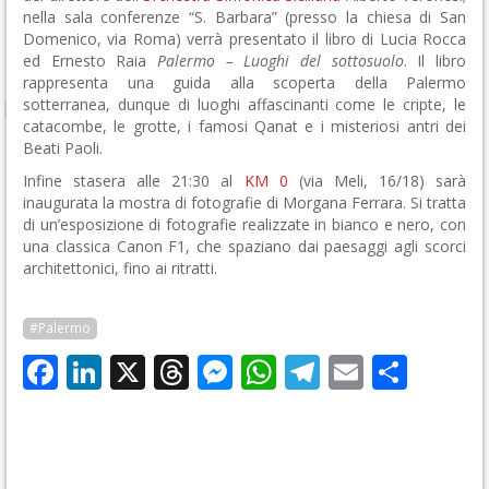
nella sala conferenze “S. Barbara” (presso la chiesa di San
Domenico, via Roma) verrà presentato il libro di Lucia Rocca
ed Ernesto Raia
Palermo – Luoghi del sottosuolo
. Il libro
rappresenta una guida alla scoperta della Palermo
sotterranea, dunque di luoghi affascinanti come le cripte, le
catacombe, le grotte, i famosi Qanat e i misteriosi antri dei
Beati Paoli.
Infine stasera alle 21:30 al
KM 0
(via Meli, 16/18) sarà
inaugurata la mostra di fotografie di Morgana Ferrara. Si tratta
di un’esposizione di fotografie realizzate in bianco e nero, con
una classica Canon F1, che spaziano dai paesaggi agli scorci
architettonici, fino ai ritratti.
#Palermo
Facebook
LinkedIn
X
Threads
Messenger
WhatsApp
Telegram
Email
Cond