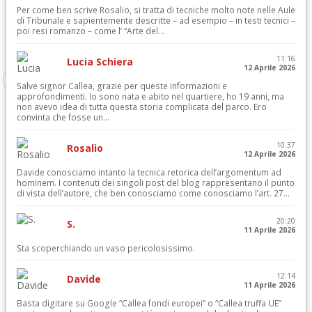
Per come ben scrive Rosalio, si tratta di tecniche molto note nelle Aule
di Tribunale e sapientemente descritte – ad esempio – in testi tecnici –
poi resi romanzo – come l’ “Arte del...
11:16
Lucia Schiera
12 Aprile 2026
Salve signor Callea, grazie per queste informazioni e
approfondimenti. Io sono nata e abito nel quartiere, ho 19 anni, ma
non avevo idea di tutta questa storia complicata del parco. Ero
convinta che fosse un...
10:37
Rosalio
12 Aprile 2026
Davide conosciamo intanto la tecnica retorica dell’argomentum ad
hominem. I contenuti dei singoli post del blog rappresentano il punto
di vista dell’autore, che ben conosciamo come conosciamo l’art. 27...
20:20
S.
11 Aprile 2026
Sta scoperchiando un vaso pericolosissimo.
12:14
Davide
11 Aprile 2026
Basta digitare su Google “Callea fondi europei” o “Callea truffa UE”