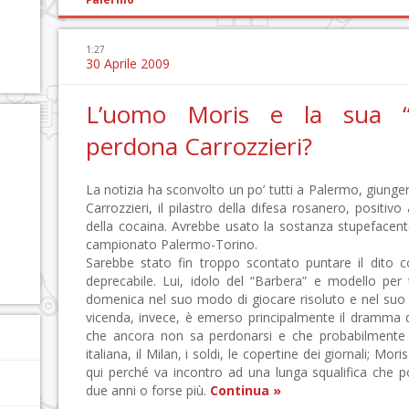
1:27
30 Aprile 2009
L’uomo Moris e la sua “di
perdona Carrozzieri?
La notizia ha sconvolto un po’ tutti a Palermo, giung
Carrozzieri, il pilastro della difesa rosanero, positiv
della cocaina. Avrebbe usato la sostanza stupefacent
campionato Palermo-Torino.
Sarebbe stato fin troppo scontato puntare il dito c
deprecabile. Lui, idolo del “Barbera” e modello per 
domenica nel suo modo di giocare risoluto e nel suo c
vicenda, invece, è emerso principalmente il dramma 
che ancora non sa perdonarsi e che probabilmente g
italiana, il Milan, i soldi, le copertine dei giornali; M
qui perché va incontro ad una lunga squalifica che po
due anni o forse più.
Continua »