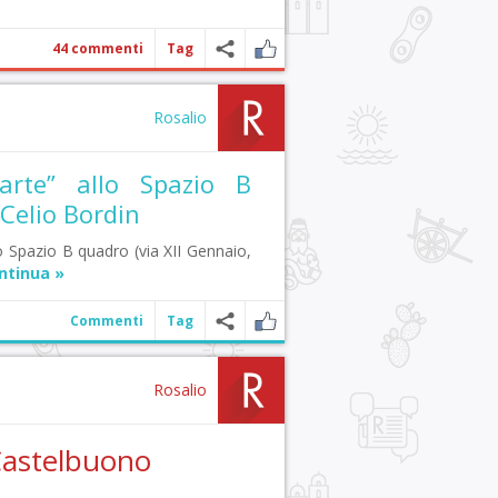
44 commenti
Tag
Rosalio
l’arte” allo Spazio B
Celio Bordin
 Spazio B quadro (via XII Gennaio,
ntinua »
Commenti
Tag
Rosalio
Castelbuono