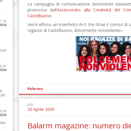
in
La campagna di comunicazione
Dolcemente nonviole
promossa dall’
Assessorato alla Creatività del Co
Castelbuono
.
11:16
Verrà affisso un manifesto 6×3 che ritrae il sorriso di 
 2026
ragazze di Castelbuono, dolcemente nonviolente».
osse
10:37
 2026
Palermo
e,
art.
0:01
30 Aprile 2009
20:20
 2026
imo.
Balarm magazine: numero die