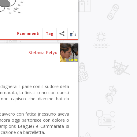
9 commenti
Tag
Stefania Petyx
uadagnerai il pane con il sudore della
marata, la finisci o no con questi
i non capisco che diamine hai da
 davvero con fatica (nessuno aveva
ncora oggi partorisce con dolore o
Champions League) e Cammarata si
icazione da barzelletta.