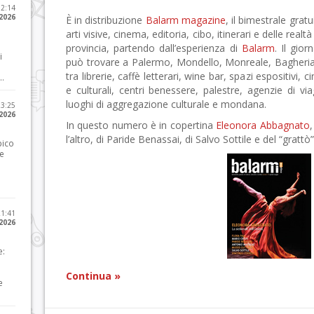
12:14
 2026
È in distribuzione
Balarm magazine
, il bimestrale grat
arti visive, cinema, editoria, cibo, itinerari e delle realtà
provincia, partendo dall’esperienza di
Balarm
. Il gior
i
può trovare a Palermo, Mondello, Monreale, Bagheria
tra librerie, caffè letterari, wine bar, spazi espositivi, c
..
e culturali, centri benessere, palestre, agenzie di via
luoghi di aggregazione culturale e mondana.
23:25
 2026
In questo numero è in copertina
Eleonora Abbagnato
,
l’altro, di Paride Benassai, di Salvo Sottile e del “grattò”
pico
he
21:41
 2026
e:
Continua »
e