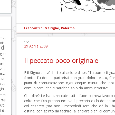
,
I racconti di tre righe
Palermo
,
rmo
,
1:51
nia
di
29 Aprile 2009
glio
Il peccato poco originale
,
tura
oni
,
zia
,
E il Signore levò il dito al cielo e disse: “Tu uomo ti g
uca
ia
fronte. Tu donna partorirai con gran dolore e…tu, Cam
,
piani di comunicazione ogni cinque minuti che po
ca
,
comunicare, che ci sarebbe solo da ammucciarsi?”.
,
ni
tito
Che dire? Le ha azzeccate tutte: l’uomo trova lavoro
one
colto che Dio preannunciava il precariato) la donna a
iuti
,
col cesareo (ma non i mercoledì sera che c’è la 
lia
,
ostina, con spirito da fachiro, a lanciare piani di comun