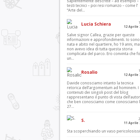
sapientemente descritte – ad esempio – 
testi tecnici – poi resi romanzo – come l’
“Arte del...
Lucia Schiera
12 Aprile
Salve signor Callea, grazie per queste
informazioni e approfondimenti. Io sono
nata e abito nel quartiere, ho 19 anni, ma
non avevo idea di tutta questa storia
complicata del parco. Ero convinta che f
un...
Rosalio
12 Aprile
Davide conosciamo intanto la tecnica
retorica dell’argomentum ad hominem. I
contenuti dei singoli post del blog
rappresentano il punto di vista dell’autor
che ben conosciamo come conosciamo l’
27...
S.
11 Aprile
Sta scoperchiando un vaso pericolosiss