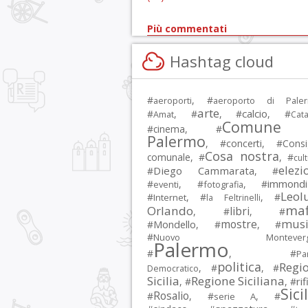
Più commentati
Hashtag cloud
#
, #
aeroporti
aeroporto di Pale
arte
calcio
#
, #
, #
, #
Amat
Cata
Comune 
#
cinema
, #
Palermo
, #
concerti
, #
Consi
Cosa nostra
comunale
, #
, #
cul
elezi
Diego Cammarata
#
, #
immondi
#
, #
, #
eventi
fotografia
Leol
#
, #
, #
Internet
la Feltrinelli
maf
Orlando
libri
, #
, #
musi
mostre
#
Mondello
, #
, #
#
Nuovo Montevergi
Palermo
#
, #
Par
politica
Regi
, #
, #
Democratico
Sicilia
Regione Siciliana
rif
, #
, #
Sici
Rosalio
#
, #
, #
serie A