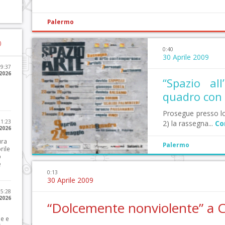
Palermo
)
0:40
30 Aprile 2009
09:37
2026
“Spazio al
quadro con 
Prosegue presso lo
21:23
2) la rassegna...
Co
 2026
ura
Palermo
rile
o
e
0:13
30 Aprile 2009
15:28
 2026
“Dolcemente nonviolente” a 
le e