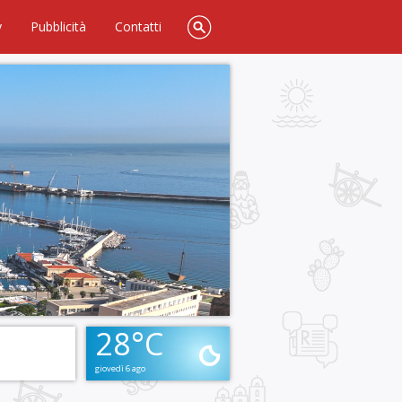
y
Pubblicità
Contatti
28°C
giovedì 6 ago