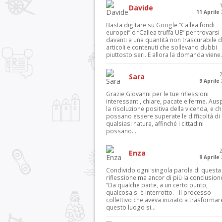
Davide
11 Aprile
Basta digitare su Google “Callea fondi
europei” o “Callea truffa UE” per trovarsi
davanti a una quantità non trascurabile d
articoli e contenuti che sollevano dubbi
piuttosto seri. E allora la domanda viene.
Sara
9 Aprile
Grazie Giovanni per le tue riflessioni
interessanti, chiare, pacate e ferme. Aus
la risoluzione positiva della vicenda, e c
possano essere superate le difficoltà di
qualsiasi natura, affinché i cittadini
possano...
Enza
9 Aprile
Condivido ogni singola parola di questa
riflessione ma ancor di più la conclusion
“Da qualche parte, a un certo punto,
qualcosa si è interrotto. Il processo
collettivo che aveva iniziato a trasformar
questo luogo si...