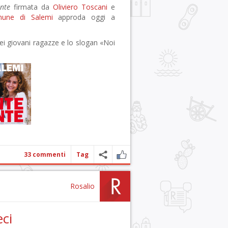
nte
firmata da
Oliviero Toscani
e
mune di Salemi
approda oggi a
sei giovani ragazze e lo slogan «Noi
33 commenti
Tag
Rosalio
ci