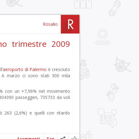
Rosalio
imo trimestre 2009
l’
aeroporto di Palermo
è cresciuto
. A marzo ci sono stati 300 mila
57% con un +7,96% nel movimento
 804390 passeggeri, 735733 da voli
lati 263 (2,6%) e quelli con ritardo
4 commenti
Tag