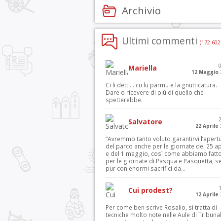
Archivio
Ultimi commenti
(172.602
Mariella
12 Maggio 
Ci li detti… cu lu parmu e la gnutticatura.
Dare o ricevere di più di quello che
spetterebbe.
Salvatore
22 Aprile
“Avremmo tanto voluto garantirvi l’apert
del parco anche per le giornate del 25 ap
e del 1 maggio, così come abbiamo fatt
per le giornate di Pasqua e Pasquetta, s
pur con enormi sacrifici da...
Cui prodest?
12 Aprile
Per come ben scrive Rosalio, si tratta di
tecniche molto note nelle Aule di Tribuna