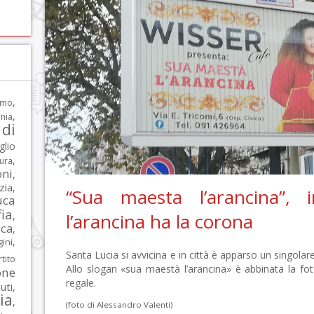
,
rmo
,
nia
di
glio
,
tura
oni
,
zia
,
“Sua maesta l’arancina”, 
uca
ia
,
l’arancina ha la corona
ca
,
,
ni
Santa Lucia si avvicina e in città è apparso un singolare
tito
Allo slogan «sua maestà l’arancina» è abbinata la f
one
regale.
iuti
,
lia
,
(foto di Alessandro Valenti)