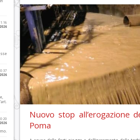
in
11:16
 2026
osse
10:37
 2026
e,
art.
Nuovo stop all’erogazione de
20:20
Poma
 2026
imo.