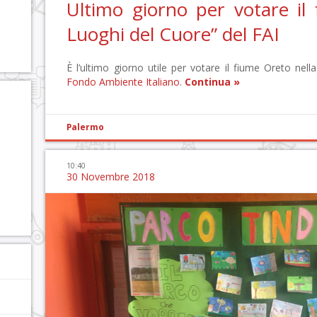
Ultimo giorno per votare il 
Luoghi del Cuore” del FAI
È l’ultimo giorno utile per votare il fiume Oreto ne
Fondo Ambiente Italiano
.
Continua »
Palermo
10:40
30 Novembre 2018