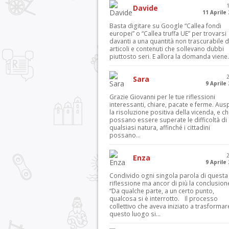
Davide
11 Aprile
Basta digitare su Google “Callea fondi
europei” o “Callea truffa UE” per trovarsi
davanti a una quantità non trascurabile d
articoli e contenuti che sollevano dubbi
piuttosto seri. E allora la domanda viene.
Sara
9 Aprile
Grazie Giovanni per le tue riflessioni
interessanti, chiare, pacate e ferme. Aus
la risoluzione positiva della vicenda, e c
possano essere superate le difficoltà di
qualsiasi natura, affinché i cittadini
possano...
Enza
9 Aprile
Condivido ogni singola parola di questa
riflessione ma ancor di più la conclusion
“Da qualche parte, a un certo punto,
qualcosa si è interrotto. Il processo
collettivo che aveva iniziato a trasformar
questo luogo si...