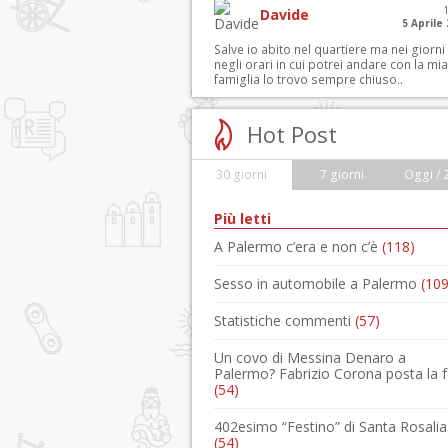
Davide
5 Aprile
Salve io abito nel quartiere ma nei giorni
negli orari in cui potrei andare con la mia
famiglia lo trovo sempre chiuso..
Hot Post
30 giorni
7 giorni
Oggi / 
Più letti
A Palermo c’era e non c’è
(118)
Sesso in automobile a Palermo
(109
Statistiche commenti
(57)
Un covo di Messina Denaro a
Palermo? Fabrizio Corona posta la 
(54)
402esimo “Festino” di Santa Rosalia
(54)