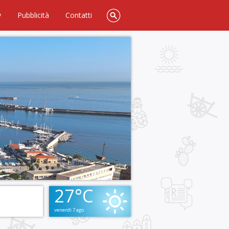
y
Pubblicità
Contatti
27°C
venerdì 7 ago