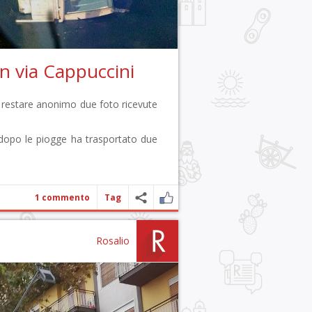
 in via Cappuccini
 restare anonimo due foto ricevute
 dopo le piogge ha trasportato due
1 commento
Tag
Rosalio