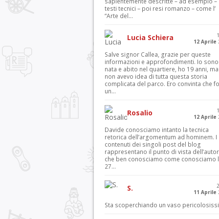
sapientemente descritte – ad esempio – 
testi tecnici – poi resi romanzo – come l’
“Arte del...
Lucia Schiera
12 Aprile
Salve signor Callea, grazie per queste
informazioni e approfondimenti. Io sono
nata e abito nel quartiere, ho 19 anni, ma
non avevo idea di tutta questa storia
complicata del parco. Ero convinta che f
un...
Rosalio
12 Aprile
Davide conosciamo intanto la tecnica
retorica dell’argomentum ad hominem. I
contenuti dei singoli post del blog
rappresentano il punto di vista dell’autor
che ben conosciamo come conosciamo l’
27...
S.
11 Aprile
Sta scoperchiando un vaso pericolosiss