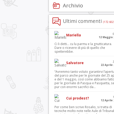
Archivio
Ultimi commenti
(172.602
Mariella
12 Maggio 
Ci li detti… cu lu parmu e la gnutticatura.
Dare o ricevere di più di quello che
spetterebbe.
Salvatore
22 Aprile
“Avremmo tanto voluto garantirvi l’apert
del parco anche per le giornate del 25 ap
e del 1 maggio, così come abbiamo fatt
per le giornate di Pasqua e Pasquetta, s
pur con enormi sacrifici da...
Cui prodest?
12 Aprile
Per come ben scrive Rosalio, si tratta di
tecniche molto note nelle Aule di Tribuna