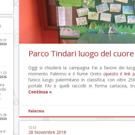
)
09:37
2026
Parco Tindari luogo del cuore
Oggi si chiuderà la campagna Fai a favore dei luog
21:23
momento Palermo e il fiume Oreto (
questo il link 
 2026
l’unico luogo palermitano in classifica; con oltre 2500
ura
portale FAI e quelli raccolti in forma cartacea, 
rile
Continua »
o
e
Palermo
15:28
 2026
12:52
le e
28 Novembre 2018