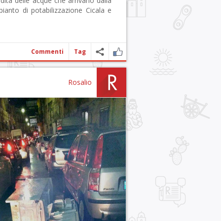
idità delle acque che arrivano dalla
anto di potabilizzazione Cicala e
Commenti
Tag
Rosalio