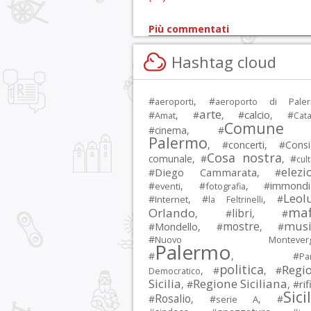
Più commentati
Hashtag cloud
#
, #
aeroporti
aeroporto di Pale
arte
calcio
#
, #
, #
, #
Amat
Cata
Comune 
#
cinema
, #
Palermo
, #
concerti
, #
Consi
Cosa nostra
comunale
, #
, #
cul
elezi
Diego Cammarata
#
, #
immondi
#
, #
, #
eventi
fotografia
Leol
#
, #
, #
Internet
la Feltrinelli
maf
Orlando
libri
, #
, #
musi
mostre
#
Mondello
, #
, #
#
Nuovo Montevergi
Palermo
#
, #
Par
politica
Regi
, #
, #
Democratico
Sicilia
Regione Siciliana
rif
, #
, #
Sici
Rosalio
#
, #
, #
serie A