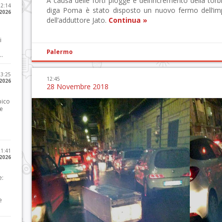
A causa delle forti piogge e dell’incremento della torb
12:14
diga Poma è stato disposto un nuovo fermo dell’impi
 2026
dell’adduttore Jato.
Continua »
i
Palermo
..
23:25
12:45
 2026
28 Novembre 2018
pico
he
21:41
 2026
e:
e