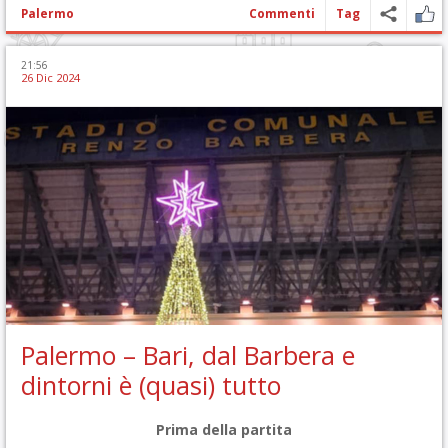
Palermo
Commenti
Tag
21:56
26 Dic 2024
Palermo – Bari, dal Barbera e
dintorni è (quasi) tutto
Prima della partita