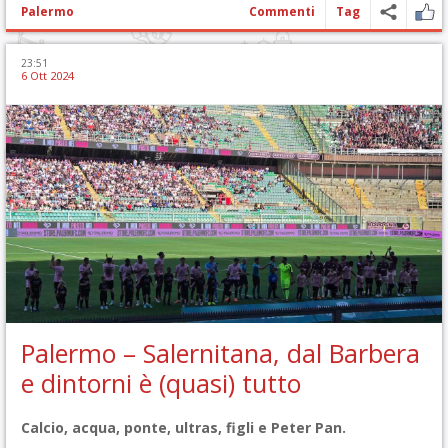
Palermo
Commenti
Tag
23:51
6 Ott 2024
Palermo – Salernitana, dal Barbera
e dintorni è (quasi) tutto
Calcio, acqua, ponte, ultras, figli e Peter Pan.