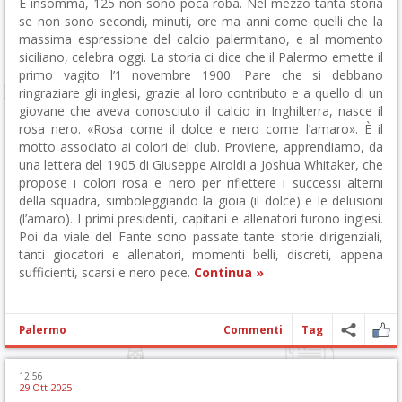
E insomma, 125 non sono poca roba. Nel mezzo tanta storia
se non sono secondi, minuti, ore ma anni come quelli che la
massima espressione del calcio palermitano, e al momento
siciliano, celebra oggi. La storia ci dice che il Palermo emette il
primo vagito l’1 novembre 1900. Pare che si debbano
ringraziare gli inglesi, grazie al loro contributo e a quello di un
giovane che aveva conosciuto il calcio in Inghilterra, nasce il
rosa nero. «Rosa come il dolce e nero come l’amaro». È il
motto associato ai colori del club. Proviene, apprendiamo, da
una lettera del 1905 di Giuseppe Airoldi a Joshua Whitaker, che
propose i colori rosa e nero per riflettere i successi alterni
della squadra, simboleggiando la gioia (il dolce) e le delusioni
(l’amaro). I primi presidenti, capitani e allenatori furono inglesi.
Poi da viale del Fante sono passate tante storie dirigenziali,
tanti giocatori e allenatori, momenti belli, discreti, appena
sufficienti, scarsi e nero pece.
Continua »
Palermo
Commenti
Tag
12:56
29 Ott 2025