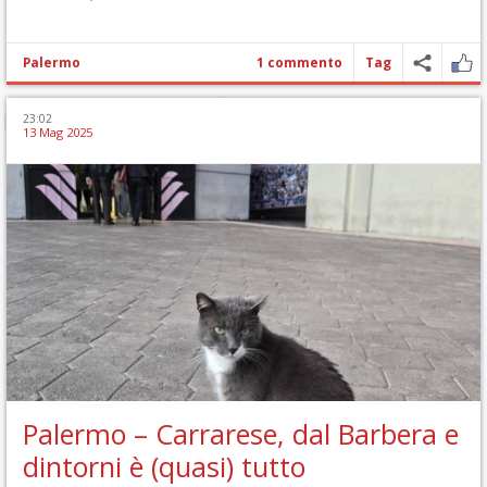
Palermo
1 commento
Tag
23:02
13 Mag 2025
Palermo – Carrarese, dal Barbera e
dintorni è (quasi) tutto