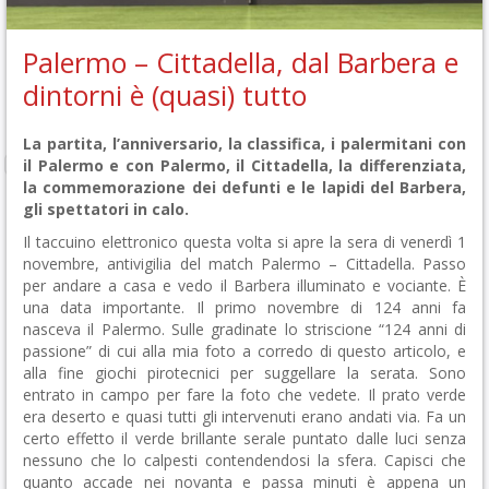
Palermo – Cittadella, dal Barbera e
dintorni è (quasi) tutto
La partita, l’anniversario, la classifica, i palermitani con
il Palermo e con Palermo, il Cittadella, la differenziata,
la commemorazione dei defunti e le lapidi del Barbera,
gli spettatori in calo.
Il taccuino elettronico questa volta si apre la sera di venerdì 1
novembre, antivigilia del match Palermo – Cittadella. Passo
per andare a casa e vedo il Barbera illuminato e vociante. È
una data importante. Il primo novembre di 124 anni fa
nasceva il Palermo. Sulle gradinate lo striscione “124 anni di
passione” di cui alla mia foto a corredo di questo articolo, e
alla fine giochi pirotecnici per suggellare la serata. Sono
entrato in campo per fare la foto che vedete. Il prato verde
era deserto e quasi tutti gli intervenuti erano andati via. Fa un
certo effetto il verde brillante serale puntato dalle luci senza
nessuno che lo calpesti contendendosi la sfera. Capisci che
quanto accade nei novanta e passa minuti è appena un