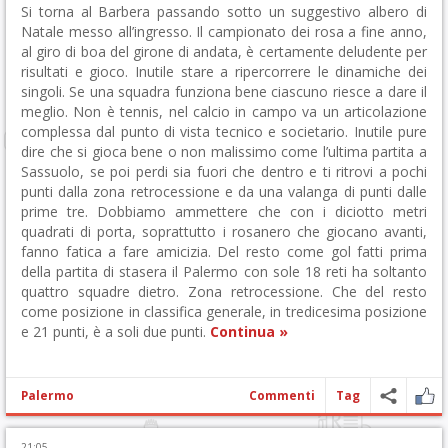
Si torna al Barbera passando sotto un suggestivo albero di
Natale messo all’ingresso. Il campionato dei rosa a fine anno,
al giro di boa del girone di andata, è certamente deludente per
risultati e gioco. Inutile stare a ripercorrere le dinamiche dei
singoli. Se una squadra funziona bene ciascuno riesce a dare il
meglio. Non è tennis, nel calcio in campo va un articolazione
complessa dal punto di vista tecnico e societario. Inutile pure
dire che si gioca bene o non malissimo come l’ultima partita a
Sassuolo, se poi perdi sia fuori che dentro e ti ritrovi a pochi
punti dalla zona retrocessione e da una valanga di punti dalle
prime tre. Dobbiamo ammettere che con i diciotto metri
quadrati di porta, soprattutto i rosanero che giocano avanti,
fanno fatica a fare amicizia. Del resto come gol fatti prima
della partita di stasera il Palermo con sole 18 reti ha soltanto
quattro squadre dietro. Zona retrocessione. Che del resto
come posizione in classifica generale, in tredicesima posizione
e 21 punti, è a soli due punti.
Continua »
Palermo
Commenti
Tag
21:05