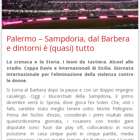
Palermo – Sampdoria, dal Barbera
e dintorni è (quasi) tutto
La cronaca e la Storia. I leoni da tastiera. Alcool allo
stadio. Coppa Davis e Internazionali di Sicilia. Giornata
internazionale per l’eliminazione della violenza contro
le donne.
Si torna al Barbera dopo la pausa e con un doppio impegno
casalingo. Oggi i blucerchiati della Sampdoria, il primo
dicembre verrà lo Spezia, dove gioca l’ex Soleri. Che, visti i
fatti, sarebbe stato meglio tenere sotto Monte Pellegrino.
Prima del fischio d’inizio, considerati i primi risultati della
quastordicesima giornata, i rosanero con tredici gare
disputate sono fuori dai play off, collocandosi in nona
posizione. In casa cinque punti in cinque partite, media
retrocessione. Un po’ meglio lontani dal Barbera con 12 punti