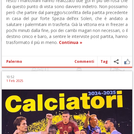
resto i mantovani hanno realizzato due gol in più dei rosa che
da questo punto di vista sono davvero indietro. Non possiamo
però che partire dal pareggio/sconfitta della partita precedente
in casa del pur forte Spezia dell’ex Soleri, che è andato a
salutare i palermitani in trasferta. Già la vittoria era in freezer a
pochi minuti dalla fine, poi dei cambi magari non necessari, o il
destino cinico e baro, a sentire le interviste post partita, hanno
trasformato il più in meno.
Continua »
Palermo
Commenti
Tag
10:52
1 Feb 2025