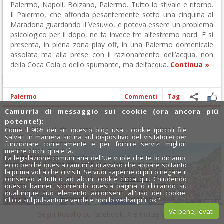
Palermo, Napoli, Bolzano, Palermo. Tutto lo stivale e ritorno.
Il Palermo, che affonda pesantemente sotto una cinquina al
Maradona guardando il Vesuvio, e poteva essere un problema
psicologico per il dopo, ne fa invece tre all’estremo nord. E si
presenta, in piena zona play off, in una Palermo domenicale
assolata ma alla prese con il razionamento dell’acqua, non
della Coca Cola o dello spumante, ma dell’acqua.
Continua »
Palermo
Commenti
Tag
Camurrìa di messaggio sui cookie (ora ancora più
potente!):
19:04
21 Set 2024
Come il 90% dei siti questo blog usa i cookie (piccoli file
salvati in maniera sicura sul dispositivo del visitatore) per
funzionare correttamente e per fornire servizi migliori
mentre clicchi qua e là.
La legislazione comunitaria dell'Ue vuole che te lo diciamo,
ecco perché questa camurrìa di avviso che appare soltanto
la prima volta che ci visiti. Se vuoi saperne di più o negare il
consenso a tutti o ad alcuni cookie
clicca qui
. Chiudendo
questo banner, scorrendo questa pagina o cliccando su
qualunque suo elemento acconsenti all'uso dei cookie.
Clicca sul pulsantone verde e non lo vedrai più, ok?
Va bene, levati
Segui Rosalio su
facebook
,
X
e
Instagram
x