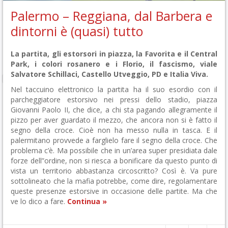
Palermo – Reggiana, dal Barbera e
dintorni è (quasi) tutto
La partita, gli estorsori in piazza, la Favorita e il Central
Park, i colori rosanero e i Florio, il fascismo, viale
Salvatore Schillaci, Castello Utveggio, PD e Italia Viva.
Nel taccuino elettronico la partita ha il suo esordio con il
parcheggiatore estorsivo nei pressi dello stadio, piazza
Giovanni Paolo II, che dice, a chi sta pagando allegramente il
pizzo per aver guardato il mezzo, che ancora non si è fatto il
segno della croce. Cioè non ha messo nulla in tasca. E il
palermitano provvede a farglielo fare il segno della croce. Che
problema c’è. Ma possibile che in un’area super presidiata dale
forze dell”ordine, non si riesca a bonificare da questo punto di
vista un territorio abbastanza circoscritto? Così è. Va pure
sottolineato che la mafia potrebbe, come dire, regolamentare
queste presenze estorsive in occasione delle partite. Ma che
ve lo dico a fare.
Continua »