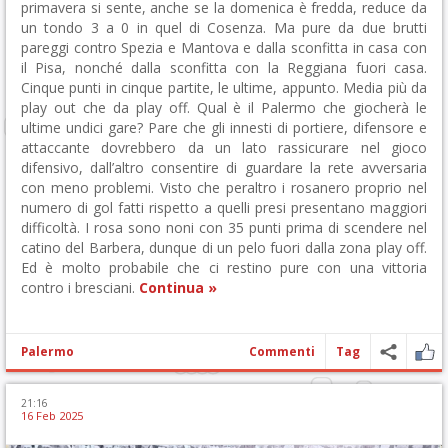
primavera si sente, anche se la domenica è fredda, reduce da
un tondo 3 a 0 in quel di Cosenza. Ma pure da due brutti
pareggi contro Spezia e Mantova e dalla sconfitta in casa con
il Pisa, nonché dalla sconfitta con la Reggiana fuori casa.
Cinque punti in cinque partite, le ultime, appunto. Media più da
play out che da play off. Qual è il Palermo che giocherà le
ultime undici gare? Pare che gli innesti di portiere, difensore e
attaccante dovrebbero da un lato rassicurare nel gioco
difensivo, dall’altro consentire di guardare la rete avversaria
con meno problemi. Visto che peraltro i rosanero proprio nel
numero di gol fatti rispetto a quelli presi presentano maggiori
difficoltà. I rosa sono noni con 35 punti prima di scendere nel
catino del Barbera, dunque di un pelo fuori dalla zona play off.
Ed è molto probabile che ci restino pure con una vittoria
contro i bresciani.
Continua »
Palermo
Commenti
Tag
21:16
16 Feb 2025