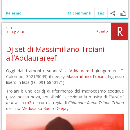
Palermo
11 commenti
Tag
1:51
Rosalio
31 Lug 2008
Dj set di Massimiliano Troiani
all’Addaurareef
Oggi dal tramonto suonerà all’
Addaurareef
(lungomare C.
Colombo, 3021/3043) il deejay
Massimiliano Troiani
. Ingresso
libero in lista (tel. 091 6840171).
Troiani è uno dei dj di riferimento del microcosmo exotique
(jazz, bossa nova, soul-funk), seleziona la musica di
Stardust
in love
su
m2o
e cura la regia di
Chiamate Roma Triuno Triuno
del
Trio Medusa
su
Radio Deejay
.