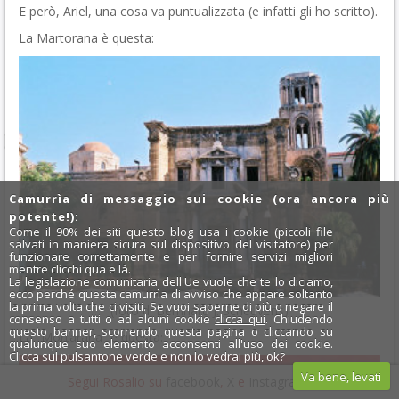
E però, Ariel, una cosa va puntualizzata (e infatti gli ho scritto).
La Martorana è questa:
Camurrìa di messaggio sui cookie (ora ancora più
potente!):
Come il 90% dei siti questo blog usa i cookie (piccoli file
salvati in maniera sicura sul dispositivo del visitatore) per
funzionare correttamente e per fornire servizi migliori
mentre clicchi qua e là.
La legislazione comunitaria dell'Ue vuole che te lo diciamo,
ecco perché questa camurrìa di avviso che appare soltanto
la prima volta che ci visiti. Se vuoi saperne di più o negare il
(foto di Bernhard J. Scheuvens)
consenso a tutti o ad alcuni cookie
clicca qui
. Chiudendo
questo banner, scorrendo questa pagina o cliccando su
La “Mortarana” è questa:
qualunque suo elemento acconsenti all'uso dei cookie.
Clicca sul pulsantone verde e non lo vedrai più, ok?
Va bene, levati
Segui Rosalio su
facebook
,
X
e
Instagram
x