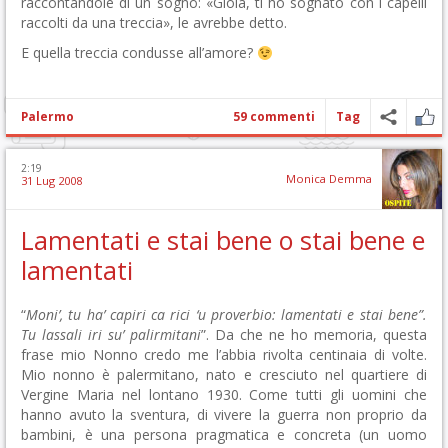
raccontandole di un sogno: «Gioia, ti ho sognato con i capelli
raccolti da una treccia», le avrebbe detto.
E quella treccia condusse all’amore?
Palermo
59 commenti
Tag
2:19
Monica Demma
31 Lug 2008
Lamentati e stai bene o stai bene e
lamentati
“
Moni’, tu ha’ capiri ca rici ‘u proverbio: lamentati e stai bene”.
Tu lassali iri su’ palirmitani
”. Da che ne ho memoria, questa
frase mio Nonno credo me l’abbia rivolta centinaia di volte.
Mio nonno è palermitano, nato e cresciuto nel quartiere di
Vergine Maria nel lontano 1930. Come tutti gli uomini che
hanno avuto la sventura, di vivere la guerra non proprio da
bambini, è una persona pragmatica e concreta (un uomo