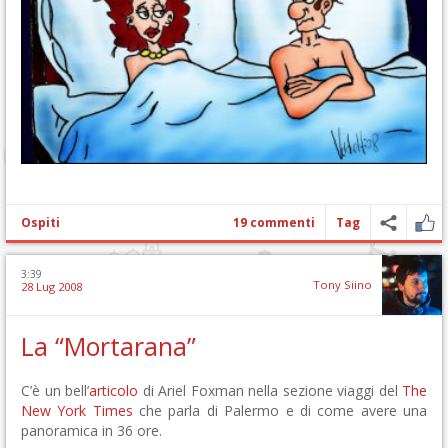
Ospiti
19 commenti
Tag
3:39
Tony Siino
28 Lug 2008
La “Mortarana”
C’è un bell’
articolo
di Ariel Foxman nella sezione viaggi del
The
New York Times
che parla di Palermo e di come avere una
panoramica in 36 ore.