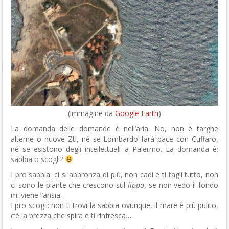
(immagine da
Google Earth
)
La domanda delle domande è nell’aria. No, non è targhe
alterne o nuove Ztl, né se Lombardo farà pace con Cuffaro,
né se esistono degli intellettuali a Palermo. La domanda è:
sabbia o scogli?
I pro sabbia: ci si abbronza di più, non cadi e ti tagli tutto, non
ci sono le piante che crescono sul
lippo
, se non vedo il fondo
mi viene l’ansia…
I pro scogli: non ti trovi la sabbia ovunque, il mare è più pulito,
c’è la brezza che spira e ti rinfresca…