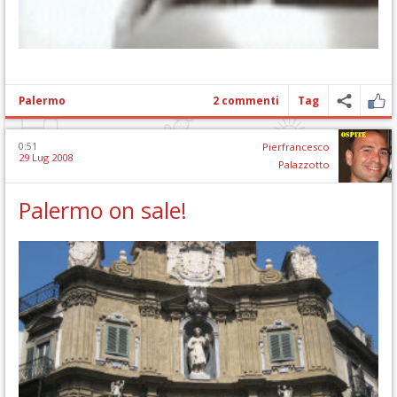
Palermo
2 commenti
Tag
0:51
Pierfrancesco
29 Lug 2008
Palazzotto
Palermo on sale!