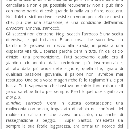
cancellata e non è più possibile recuperarla? Non si può dirlo
con meno parole di così: quando la palla va a finire, eccetera.
Nel dialetto siciliano invece esiste un verbo per definire questa
che, più che una situazione, è una condizione dell’anima:
arroccare
. Minchia, s’arroccò.
Gli scacchi non c’entrano. Negli scacchi l’arrocco è una scelta
difensiva, e qui tutt’altro. È una cosa che succedeva da
bambini. Si giocava in mezzo alla strada, in preda a una
disperata vitalità. Disperata perché c’era in tutti, fin dal calcio
d’inizio, una premonizione. Tutti sapevamo quale era il
giardino circondato dalla recinzione più insormontabile,
abitato dalla più acida delle signore, quella che, ignara di
qualsiasi passione giovanile, il pallone non l’avrebbe mai
restituito. Una sola volta magari (“che fa lo tagliamo?!”), e poi
basta. Tutti sapevamo che bastava un calcio fuori misura e il
gioco sarebbe finito per sempre. Perché quel
mai
significava
mai più
.
Minchia, s’arroccò
. C’era in questa constatazione una
malinconia composita, impastata di rabbia nei confronti del
maldestro calciatore che aveva arroccato, ma anche di
rassegnazione al peggio. Il Super Santos, maledetta sia
sempre la sua fatale leggerezza, era ormai un ricordo del