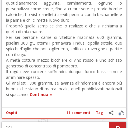
quotidianamente aggiunte, cambiamenti, ognuno lo
personalizza come crede, fino a creare vere e proprie bombe
caloriche, ho visto anelletti serviti persino con la bechamelle e
la panna e chi ci mette l’uovo duro.
Proporrò quella semplice che io realizzo e che si richiama a
quella di mia madre.
Per sei persone: carne di vitellone macinata 600 grammi,
pisellini 300 gr., ottimi i primavera Findus, cipolla sottile, due
spicchi d’aglio che poi toglieremo, solito extravergine e partite
con il ragù.
A metà cottura mezzo bicchiere di vino rosso e uno schizzo
generoso di concentrato di pomodoro.
Il ragù deve cuocere soffrendo, dunque fuoco bassissimo e
arriminare spesso.
Gli anelletti, 800 grammi, se avanza all’indomani è ancora più
buona, che siano di marca locale, quelli pubblicizzati nazionali
si spaccano.
Continua »
Ospiti
11 commenti
Tag
2:01