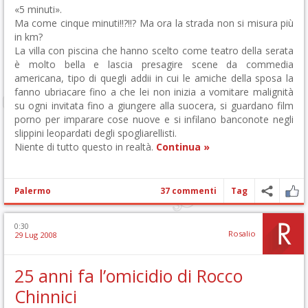
«5 minuti».
Ma come cinque minuti!!?!!? Ma ora la strada non si misura più
in km?
La villa con piscina che hanno scelto come teatro della serata
è molto bella e lascia presagire scene da commedia
americana, tipo di quegli addii in cui le amiche della sposa la
fanno ubriacare fino a che lei non inizia a vomitare malignità
su ogni invitata fino a giungere alla suocera, si guardano film
porno per imparare cose nuove e si infilano banconote negli
slippini leopardati degli spogliarellisti.
Niente di tutto questo in realtà.
Continua »
Palermo
37 commenti
Tag
0:30
Rosalio
29 Lug 2008
25 anni fa l’omicidio di Rocco
Chinnici