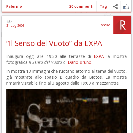
Palermo
20 commenti
Tag
1:34
Rosalio
31 Lug 2008
“Il Senso del Vuoto” da EXPA
Inaugura oggi alle 19:30 alle terrazze di
EXPA
la mostra
fotografica
Il Senso del Vuoto
di
Dario Bruno
.
In mostra 13 immagini che ruotano attorno al tema del vuoto,
già mostrate allo spazio B quadro da Biotos. La mostra
rimarrà visitabile fino al 3 agosto dalle 19:00 a mezzanotte.