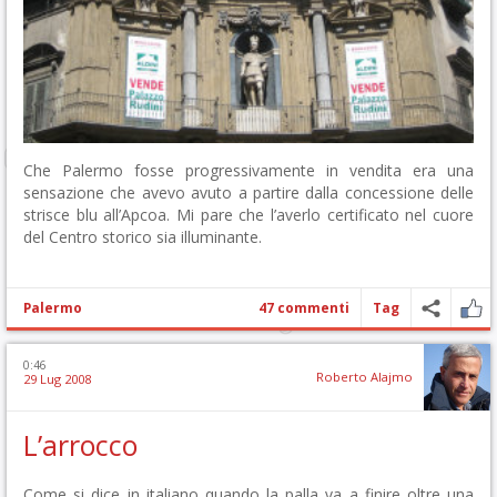
Che Palermo fosse progressivamente in vendita era una
sensazione che avevo avuto a partire dalla concessione delle
strisce blu all’Apcoa. Mi pare che l’averlo certificato nel cuore
del Centro storico sia illuminante.
Palermo
47 commenti
Tag
0:46
Roberto Alajmo
29 Lug 2008
L’arrocco
Come si dice in italiano quando la palla va a finire oltre una