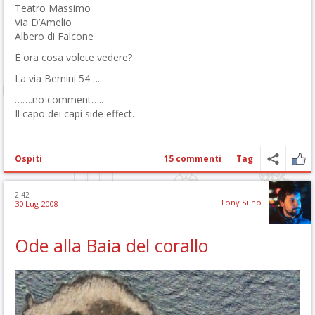
Teatro Massimo
Via D’Amelio
Albero di Falcone
E ora cosa volete vedere?
La via Bernini 54…..
…….no comment…..
Il capo dei capi side effect.
Ospiti
15 commenti
Tag
2:42
Tony Siino
30 Lug 2008
Ode alla Baia del corallo