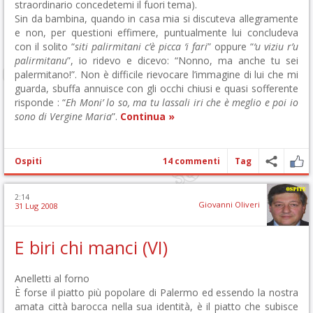
straordinario concedetemi il fuori tema).
Sin da bambina, quando in casa mia si discuteva allegramente
e non, per questioni effimere, puntualmente lui concludeva
con il solito “
siti palirmitani c’è picca ‘i fari
” oppure “
‘u viziu r’u
palirmitanu
”, io ridevo e dicevo: “Nonno, ma anche tu sei
palermitano!”. Non è difficile rievocare l’immagine di lui che mi
guarda, sbuffa annuisce con gli occhi chiusi e quasi sofferente
risponde : “
Eh Moni’ lo so, ma tu lassali iri che è meglio e poi io
sono di Vergine Maria
”.
Continua »
Ospiti
14 commenti
Tag
2:14
Giovanni Oliveri
31 Lug 2008
E biri chi manci (VI)
Anelletti al forno
È forse il piatto più popolare di Palermo ed essendo la nostra
amata città barocca nella sua identità, è il piatto che subisce