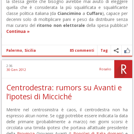
la stessa gente che bisogno avrebbe mai avuto di eleggere
quella che è considerata la più squalificata e squalificante
classe politica italiana (da
Ciancimino
a
Cuffaro
), capace per
decenni solo di moltiplicare pani e pesci da distribuire senza
mai curarsi del
ritorno non elettorale
della spesa pubblica?
Continua »
,
Palermo
Sicilia
85 commenti
Tag
2:36
Rosalio
30 Gen 2012
Centrodestra: rumors su Avanti e
l’ipotesi di Micciché
Mentre nel centrosinistra è caos, il centrodestra non ha
espresso alcun nome. Se oggi potrebbe essere indicata la data
delle primarie (probabilmente a marzo) nei giorni scorsi è
circolata una timida ipotesi che portava all’attuale presidente
della
Provincia
Giovanni Avanti (
I Popolari di Italia domani
) e