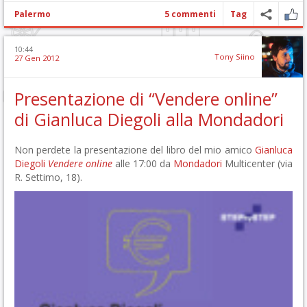
Palermo
5 commenti
Tag
10:44
Tony Siino
27 Gen 2012
Presentazione di “Vendere online”
di Gianluca Diegoli alla Mondadori
Non perdete la presentazione del libro del mio amico
Gianluca
Diegoli
Vendere online
alle 17:00 da
Mondadori
Multicenter (via
R. Settimo, 18).