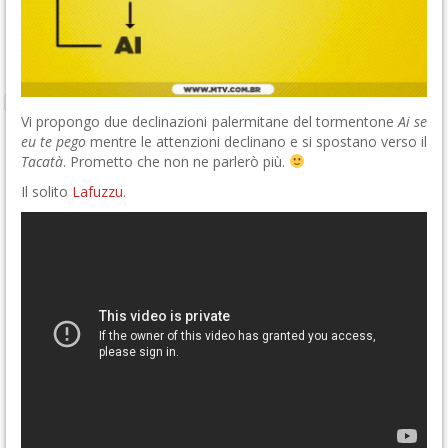
Vi propongo due declinazioni palermitane del tormentone
Ai se
eu te pego
mentre le attenzioni declinano e si spostano verso il
Tacatà
. Prometto che non ne parlerò più.
Il solito
Lafuzzu
.