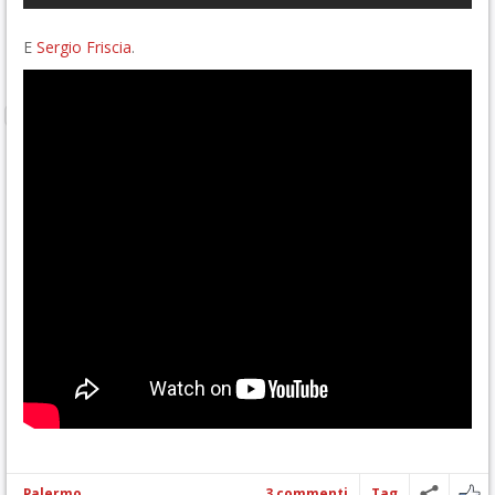
E
Sergio Friscia
.
Palermo
3 commenti
Tag