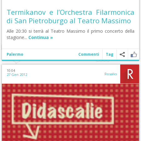
Termikanov e l’Orchestra Filarmonica
di San Pietroburgo al Teatro Massimo
Alle 20:30 si terrà al Teatro Massimo il primo concerto della
stagione...
Continua »
Palermo
Commenti
Tag
10:04
Rosalio
27 Gen 2012