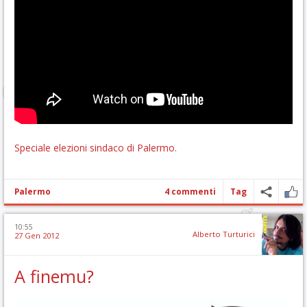
Speciale elezioni sindaco di Palermo
.
Palermo
4 commenti
Tag
10:55
Alberto Turturici
27 Gen 2012
A finemu?