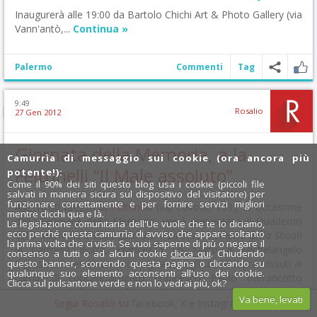
Inaugurerà alle 19:00 da Bartolo Chichi Art & Photo Gallery (via
Vann'antò,...
Continua »
Palermo
Commenti
Tag
9:49
Rosalio
27 Gen 2012
Giornata della Memoria, a la
Camurrìa di messaggio sui cookie (ora ancora più
Feltrinelli “Il Male assoluto”
potente!):
Come il 90% dei siti questo blog usa i cookie (piccoli file
salvati in maniera sicura sul dispositivo del visitatore) per
funzionare correttamente e per fornire servizi migliori
Alle 18:00 presso
la Feltrinelli
(via Cavour, 133), in occasione
mentre clicchi qua e là.
della Giornata della Memoria, verrà presentato il Quaderno
La legislazione comunitaria dell'Ue vuole che te lo diciamo,
ecco perché questa camurrìa di avviso che appare soltanto
della Memoria
Il Male assoluto – La dura memoria della Shoah
la prima volta che ci visiti. Se vuoi saperne di più o negare il
di Carmelo Botta, Francesca Lo Nigro e Michelangelo
consenso a tutti o ad alcuni cookie
clicca qui
. Chiudendo
questo banner, scorrendo questa pagina o cliccando su
Ingrassia. Interverranno con gli autori gli ultimi sopravvissuti ai
qualunque suo elemento acconsenti all'uso dei cookie.
campi di concentramento Francesco Paolo Barrancotto
Clicca sul pulsantone verde e non lo vedrai più, ok?
Internato Militare Italiano (IMI), deportato nel Lager
Va bene, levati
Segui Rosalio su
facebook
,
X
e
Instagram
x
Rezeikonung a Osnabruck (Prussia orientale) e Leonardo