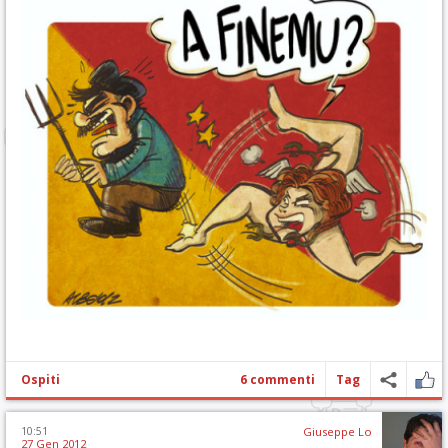
Ospiti
6 commenti
Tag
10:51
Giuseppe Lo
27 Gen 2012