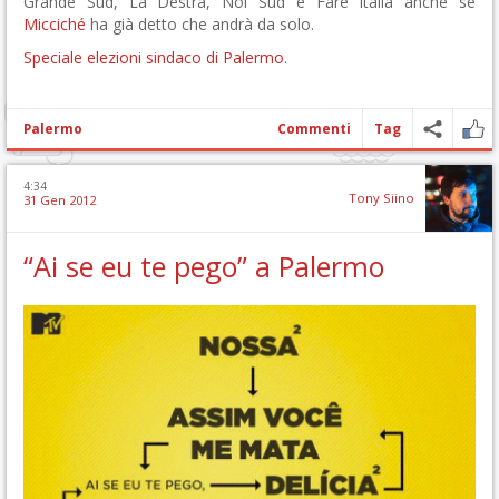
Grande Sud, La Destra, Noi Sud e Fare Italia anche se
Micciché
ha già detto che andrà da solo.
Speciale elezioni sindaco di Palermo
.
Palermo
Commenti
Tag
4:34
Tony Siino
31 Gen 2012
“Ai se eu te pego” a Palermo