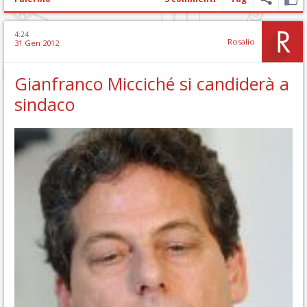
4:24
Rosalio
31 Gen 2012
Gianfranco Micciché si candiderà a
sindaco