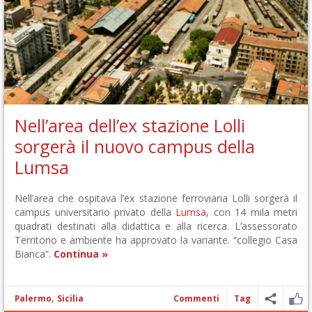
Nell’area dell’ex stazione Lolli
sorgerà il nuovo campus della
Lumsa
Nell’area che ospitava l’ex stazione ferroviaria Lolli sorgerà il
campus universitario privato della
Lumsa
, con 14 mila metri
quadrati destinati alla didattica e alla ricerca. L’assessorato
Territorio e ambiente ha approvato la variante. “collegio Casa
Bianca”.
Continua »
,
Palermo
Sicilia
Commenti
Tag