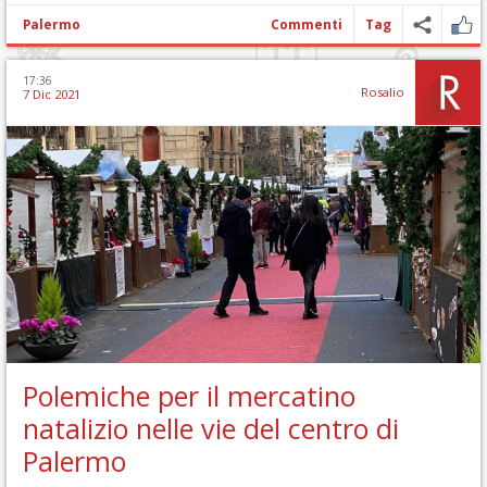
Palermo
Commenti
Tag
17:36
Rosalio
7 Dic 2021
Polemiche per il mercatino
natalizio nelle vie del centro di
Palermo