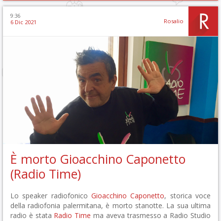
9:36
Rosalio
6 Dic 2021
È morto Gioacchino Caponetto
(Radio Time)
Lo speaker radiofonico
Gioacchino Caponetto
, storica voce
della radiofonia palermitana, è morto stanotte. La sua ultima
radio è stata
Radio Time
ma aveva trasmesso a Radio Studio