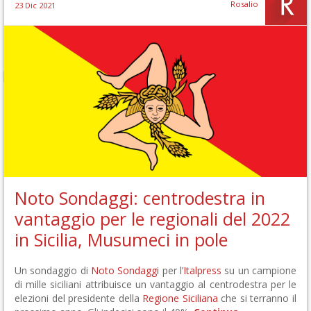
Rosalio
23 Dic 2021
Noto Sondaggi: centrodestra in
vantaggio per le regionali del 2022
in Sicilia, Musumeci in pole
Un sondaggio di
Noto Sondaggi
per l’
Italpress
su un campione
di mille siciliani attribuisce un vantaggio al centrodestra per le
elezioni del presidente della
Regione Siciliana
che si terranno il