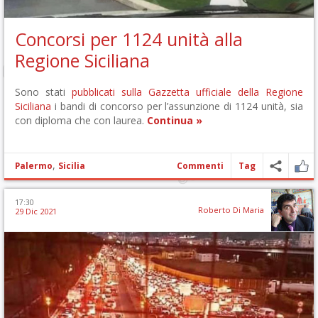
Concorsi per 1124 unità alla
Regione Siciliana
Sono stati
pubblicati sulla Gazzetta ufficiale della Regione
Siciliana
i bandi di concorso per l’assunzione di 1124 unità, sia
con diploma che con laurea.
Continua »
,
Palermo
Sicilia
Commenti
Tag
17:30
Roberto Di Maria
29 Dic 2021