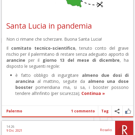
Santa Lucia in pandemia
Non ci rimane che scherzare. Buona Santa Lucia!
Il
comitato tecnico-scientifico
, tenuto conto del grave
rischio per il palermitano di restare senza adeguato apporto di
arancine
per il
giorno 13 del mese di dicembre
, ha
disposto le seguenti regole:
è fatto obbligo di ingurgitare
almeno due dosi di
arancina
al mattino, seguite da
almeno una dose
booster
pomeridiana ma, si sa, i booster possono
tendere all’infinito (per sicurezza);
Continua »
Palermo
1 commento
Tag
14:26
Rosalio
9 Dic 2021