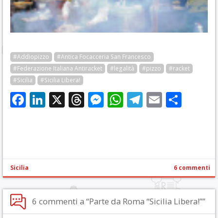
#Addiopizzo
#Antica Focacceria San Francesco
#Federazione Italiana Antiracket
#legalità
#pizzo
#racket
#Sicilia
#Sicilia Libera!
Facebook
LinkedIn
X
Threads
Messenger
WhatsApp
Telegram
Email
Cond
Sicilia
6 commenti
6 commenti a “Parte da Roma “Sicilia Libera!””