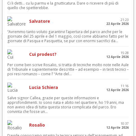
Ci li detti… cu lu parmu e la gnutticatura. Dare o ricevere di più di
quello che spetterebbe.
21:23
Salvatore
22 Aprile 2026
“Avremmo tanto voluto garantirvi l’apertura del parco anche per le
giornate del 25 aprile e del 1 maggio, così come abbiamo fatto per le
giornate di Pasqua e Pasquetta, se pur con enormi sacrifici da...
15:28
Cui prodest?
12 Aprile 2026
Per come ben scrive Rosalio, si tratta di tecniche molto note nelle Aule
di Tribunale e sapientemente descritte – ad esempio – in testi tecnici –
poi resi romanzo – come l’ “Arte del...
11:16
Lucia Schiera
12 Aprile 2026
Salve signor Callea, grazie per queste informazioni e
approfondimenti. Io sono nata e abito nel quartiere, ho 19 anni, ma
non avevo idea di tutta questa storia complicata del parco. Ero
convinta che fosse un...
10:37
Rosalio
12 Aprile 2026
Davide conosciamo intanto la tecnica retorica dell’argomentum ad