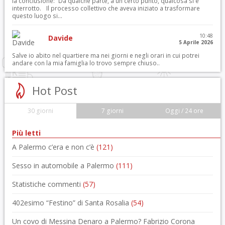
la conclusione: “Da qualche parte, a un certo punto, qualcosa si è
interrotto. Il processo collettivo che aveva iniziato a trasformare
questo luogo si...
10:48
Davide
5 Aprile 2026
Salve io abito nel quartiere ma nei giorni e negli orari in cui potrei
andare con la mia famiglia lo trovo sempre chiuso..
Hot Post
30 giorni
7 giorni
Oggi / 24 ore
Più letti
A Palermo c’era e non c’è
(121)
Sesso in automobile a Palermo
(111)
Statistiche commenti
(57)
402esimo “Festino” di Santa Rosalia
(54)
Un covo di Messina Denaro a Palermo? Fabrizio Corona