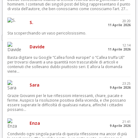
hominem. I contenuti dei singoli post del blog rappresentano il punto
di vista dell’autore, che ben conosciamo come conosciamo l’art. 27...
20:20
S.
11 Aprile 2026
Sta scoperchiando un vaso pericolosissimo.
12:14
Davide
11 Aprile 2026
Basta digitare su Google “Callea fondi europei” o “Callea truffa UE”
per trovarsi davanti a una quantità non trascurabile di articoli e
contenuti che sollevano dubbi piuttosto seri. E allora la domanda
viene...
23:25
Sara
9 Aprile 2026
Grazie Giovanni per le tue riflessioni interessanti, chiare, pacate e
ferme. Auspico la risoluzione positiva della vicenda, e che possano
essere superate le difficoltà di qualsiasi natura, affinché i cittadini
possano...
21:41
Enza
9 Aprile 2026
Condivido ogni singola parola di questa riflessione ma ancor di più