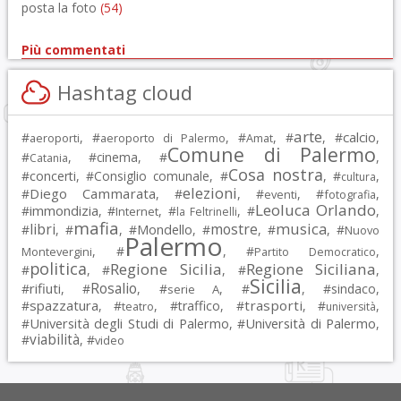
posta la foto
(54)
Più commentati
Hashtag cloud
arte
calcio
#
, #
, #
, #
, #
,
aeroporti
aeroporto di Palermo
Amat
Comune di Palermo
#
, #
cinema
, #
,
Catania
Cosa nostra
#
concerti
, #
Consiglio comunale
, #
, #
,
cultura
elezioni
Diego Cammarata
#
, #
, #
, #
,
eventi
fotografia
Leoluca Orlando
immondizia
#
, #
, #
, #
,
Internet
la Feltrinelli
mafia
musica
libri
mostre
#
, #
, #
Mondello
, #
, #
, #
Nuovo
Palermo
, #
, #
,
Montevergini
Partito Democratico
politica
Regione Sicilia
Regione Siciliana
#
, #
, #
,
Sicilia
Rosalio
rifiuti
#
, #
, #
, #
, #
sindaco
,
serie A
spazzatura
trasporti
#
, #
, #
traffico
, #
, #
,
teatro
università
Università degli Studi di Palermo
Università di Palermo
#
, #
,
viabilità
#
, #
video