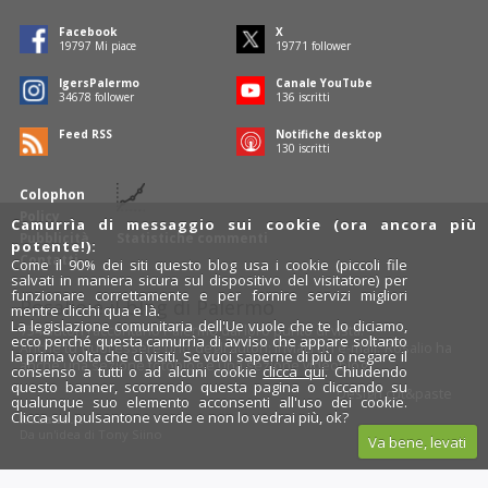
Facebook
X
19797
Mi piace
19771
follower
IgersPalermo
Canale YouTube
34678
follower
136
iscritti
Feed RSS
Notifiche desktop
130
iscritti
Colophon
Policy
Camurrìa di messaggio sui cookie (ora ancora più
Pubblicità
Statistiche commenti
potente!):
Contatti
Come il 90% dei siti questo blog usa i cookie (piccoli file
salvati in maniera sicura sul dispositivo del visitatore) per
funzionare correttamente e per fornire servizi migliori
Rosalio è il blog di Palermo
mentre clicchi qua e là.
La legislazione comunitaria dell'Ue vuole che te lo diciamo,
754 autori
raccontano Palermo dal loro punto di vista.
ecco perché questa camurrìa di avviso che appare soltanto
Anche tu puoi essere uno degli autori: inviaci un'
e-mail
. Rosalio ha
la prima volta che ci visiti. Se vuoi saperne di più o negare il
anche una sezione
fotoblog
e una sezione
videoblog
.
consenso a tutti o ad alcuni cookie
clicca qui
. Chiudendo
questo banner, scorrendo questa pagina o cliccando su
Design
cut&paste
qualunque suo elemento acconsenti all'uso dei cookie.
Clicca sul pulsantone verde e non lo vedrai più, ok?
Rosalio.it
Da un'idea di
Tony Siino
Va bene, levati
Segui Rosalio su
facebook
,
X
e
Instagram
x