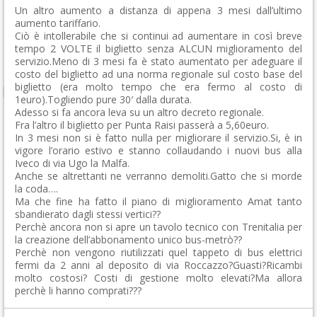
Un altro aumento a distanza di appena 3 mesi dall’ultimo
aumento tariffario.
Ciò è intollerabile che si continui ad aumentare in così breve
tempo 2 VOLTE il biglietto senza ALCUN miglioramento del
servizio.Meno di 3 mesi fa è stato aumentato per adeguare il
costo del biglietto ad una norma regionale sul costo base del
biglietto (era molto tempo che era fermo al costo di
1euro).Togliendo pure 30′ dalla durata.
Adesso si fa ancora leva su un altro decreto regionale.
Fra l’altro il biglietto per Punta Raisi passerà a 5,60euro.
In 3 mesi non si è fatto nulla per migliorare il servizio.Si, è in
vigore l’orario estivo e stanno collaudando i nuovi bus alla
Iveco di via Ugo la Malfa.
Anche se altrettanti ne verranno demoliti.Gatto che si morde
la coda….
Ma che fine ha fatto il piano di miglioramento Amat tanto
sbandierato dagli stessi vertici??
Perchè ancora non si apre un tavolo tecnico con Trenitalia per
la creazione dell’abbonamento unico bus-metrò??
Perchè non vengono riutilizzati quel tappeto di bus elettrici
fermi da 2 anni al deposito di via Roccazzo?Guasti?Ricambi
molto costosi? Costi di gestione molto elevati?Ma allora
perchè li hanno comprati???