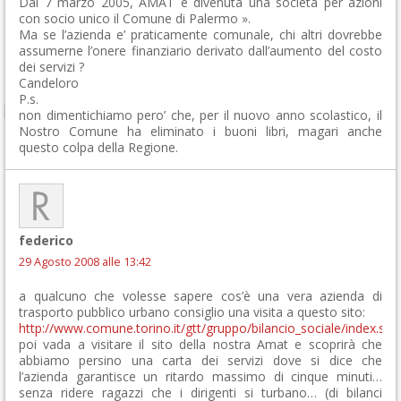
Dal 7 marzo 2005, AMAT è divenuta una società per azioni
con socio unico il Comune di Palermo ».
Ma se l’azienda e’ praticamente comunale, chi altri dovrebbe
assumerne l’onere finanziario derivato dall’aumento del costo
dei servizi ?
Candeloro
P.s.
non dimentichiamo pero’ che, per il nuovo anno scolastico, il
Nostro Comune ha eliminato i buoni libri, magari anche
questo colpa della Regione.
federico
29 Agosto 2008 alle 13:42
a qualcuno che volesse sapere cos’è una vera azienda di
trasporto pubblico urbano consiglio una visita a questo sito:
http://www.comune.torino.it/gtt/gruppo/bilancio_sociale/index.sht
poi vada a visitare il sito della nostra Amat e scoprirà che
abbiamo persino una carta dei servizi dove si dice che
l’azienda garantisce un ritardo massimo di cinque minuti…
senza ridere ragazzi che i dirigenti si turbano… (di bilanci