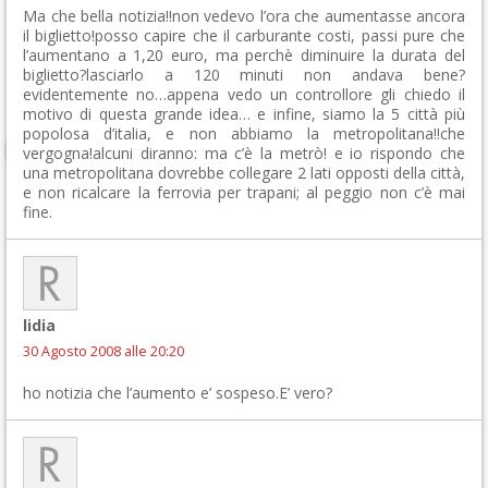
Ma che bella notizia!!non vedevo l’ora che aumentasse ancora
il biglietto!posso capire che il carburante costi, passi pure che
l’aumentano a 1,20 euro, ma perchè diminuire la durata del
biglietto?lasciarlo a 120 minuti non andava bene?
evidentemente no…appena vedo un controllore gli chiedo il
motivo di questa grande idea… e infine, siamo la 5 città più
popolosa d’italia, e non abbiamo la metropolitana!!che
vergogna!alcuni diranno: ma c’è la metrò! e io rispondo che
una metropolitana dovrebbe collegare 2 lati opposti della città,
e non ricalcare la ferrovia per trapani; al peggio non c’è mai
fine.
lidia
30 Agosto 2008 alle 20:20
ho notizia che l’aumento e’ sospeso.E’ vero?