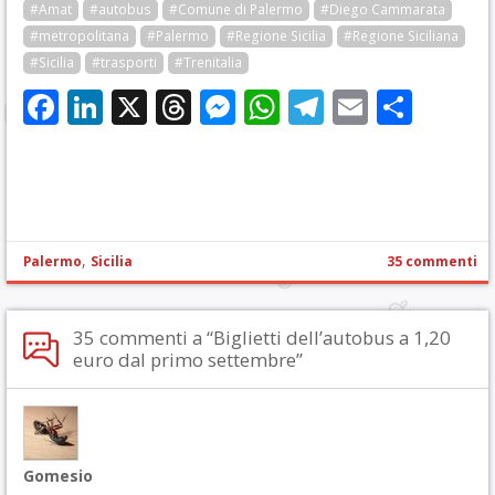
#Amat
#autobus
#Comune di Palermo
#Diego Cammarata
#metropolitana
#Palermo
#Regione Sicilia
#Regione Siciliana
#Sicilia
#trasporti
#Trenitalia
Facebook
LinkedIn
X
Threads
Messenger
WhatsApp
Telegram
Email
Cond
,
Palermo
Sicilia
35 commenti
35 commenti a “Biglietti dell’autobus a 1,20
euro dal primo settembre”
Gomesio