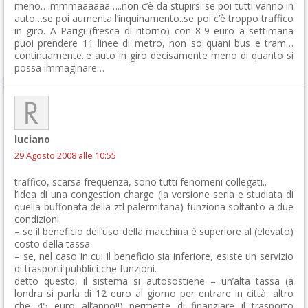
meno….mmmaaaaaa…..non c’è da stupirsi se poi tutti vanno in
auto…se poi aumenta l’inquinamento..se poi c’è troppo traffico
in giro. A Parigi (fresca di ritorno) con 8-9 euro a settimana
puoi prendere 11 linee di metro, non so quani bus e tram…
continuamente..e auto in giro decisamente meno di quanto si
possa immaginare…
luciano
29 Agosto 2008 alle 10:55
traffico, scarsa frequenza, sono tutti fenomeni collegati..
l’idea di una congestion charge (la versione seria e studiata di
quella buffonata della ztl palermitana) funziona soltanto a due
condizioni:
– se il beneficio dell’uso della macchina è superiore al (elevato)
costo della tassa
– se, nel caso in cui il beneficio sia inferiore, esiste un servizio
di trasporti pubblici che funzioni.
detto questo, il sistema si autosostiene – un’alta tassa (a
londra si parla di 12 euro al giorno per entrare in città, altro
che 45 euro all’anno!!) permette di finanziare il trasporto