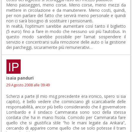
Meno passeggeri, meno corse. Meno corse, meno mezzi da
mettere in circolazione e da manutenere. Meno costi, quindi,
per non parlare del fatto che servirà meno personale e quindi
non ci sarà bisogno di sostituire i pensionanti.
In realtà, l’optimum sarebbe aumentare così tanto il biglietto
(5 euro) fino a fare in modo che nessuno usi più l’autobus. In
questo modo sarebbe possibile per l’amat sospendere il
servizio e concentrarsi sulla rimozione delle auto o la gestione
dei parcheggi, sicuramente più remunerativi…
isaia panduri
29 Agosto 2008 alle 09:49
Scherzi a parte (il mio msg precedente era ironico, spero si sia
capito), è bello vedere che cominciano gli scaricabarile delle
responsabilità, ancor più bello considerando che il governatore
Lombardo e il sindaco Cammarata sono soci della stessa
cordata che ha in mano l’isola. Comodo per Cammarata fare
quello che si giustifica stile “ho le mani legate da Ankara”,
cercando di apparire come quello che se solo potesse il tram