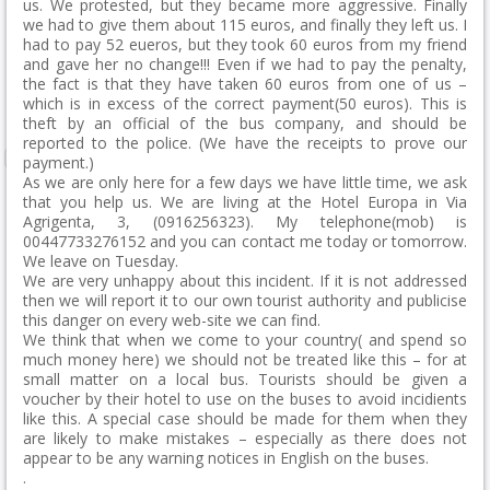
us. We protested, but they became more aggressive. Finally
we had to give them about 115 euros, and finally they left us. I
had to pay 52 eueros, but they took 60 euros from my friend
and gave her no change!!! Even if we had to pay the penalty,
the fact is that they have taken 60 euros from one of us –
which is in excess of the correct payment(50 euros). This is
theft by an official of the bus company, and should be
reported to the police. (We have the receipts to prove our
payment.)
As we are only here for a few days we have little time, we ask
that you help us. We are living at the Hotel Europa in Via
Agrigenta, 3, (0916256323). My telephone(mob) is
00447733276152 and you can contact me today or tomorrow.
We leave on Tuesday.
We are very unhappy about this incident. If it is not addressed
then we will report it to our own tourist authority and publicise
this danger on every web-site we can find.
We think that when we come to your country( and spend so
much money here) we should not be treated like this – for at
small matter on a local bus. Tourists should be given a
voucher by their hotel to use on the buses to avoid incidients
like this. A special case should be made for them when they
are likely to make mistakes – especially as there does not
appear to be any warning notices in English on the buses.
.