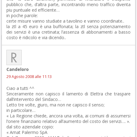
pubblico che, d’altra parte, incontrando meno traffico diventa
piu puntuale ed efficiente…
in poche parole:
certe misure vanno studiate a tavolino e vanno coordinate..
la ztl a 45 euro è una buffonata; la ztl senza potenziamento
dei servizi è una cretinata; l’assenza di abbonamenti a basso
costo è ridicolo e via dicendo..
Candeloro
29 Agosto 2008 alle 11:13
Ciao a tutti ^^
Sinceramente non capisco il lamento di Elettra che traspare
dall’intervento del Sindaco…
Letto tre volte, giuro, ma non ne capisco il senso;
in particolare…
« La Regione chiede, ancora una volta, ai comuni di assumersi
l’onere finanziario relativo all’aumento del costo dei servizi…. ».
dal sito aziendale copio:
« Amat Palermo SpA