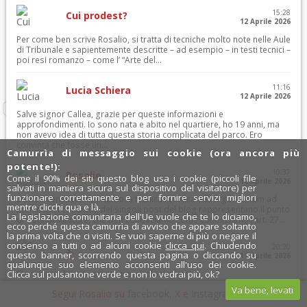
15:28
Cui prodest?
12 Aprile 2026
Per come ben scrive Rosalio, si tratta di tecniche molto note nelle Aule
di Tribunale e sapientemente descritte – ad esempio – in testi tecnici –
poi resi romanzo – come l’ “Arte del...
11:16
Lucia Schiera
12 Aprile 2026
Salve signor Callea, grazie per queste informazioni e
approfondimenti. Io sono nata e abito nel quartiere, ho 19 anni, ma
non avevo idea di tutta questa storia complicata del parco. Ero
convinta che fosse un...
Camurrìa di messaggio sui cookie (ora ancora più
potente!):
10:37
Rosalio
Come il 90% dei siti questo blog usa i cookie (piccoli file
12 Aprile 2026
salvati in maniera sicura sul dispositivo del visitatore) per
funzionare correttamente e per fornire servizi migliori
Davide conosciamo intanto la tecnica retorica dell’argomentum ad
mentre clicchi qua e là.
hominem. I contenuti dei singoli post del blog rappresentano il punto
La legislazione comunitaria dell'Ue vuole che te lo diciamo,
di vista dell’autore, che ben conosciamo come conosciamo l’art. 27...
ecco perché questa camurrìa di avviso che appare soltanto
la prima volta che ci visiti. Se vuoi saperne di più o negare il
consenso a tutti o ad alcuni cookie
clicca qui
. Chiudendo
20:20
S.
questo banner, scorrendo questa pagina o cliccando su
11 Aprile 2026
qualunque suo elemento acconsenti all'uso dei cookie.
Clicca sul pulsantone verde e non lo vedrai più, ok?
Sta scoperchiando un vaso pericolosissimo.
Va bene, levati
Segui Rosalio su
facebook
,
X
e
Instagram
x
12:14
Davide