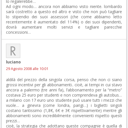
lo regalerebbe…
Ad ogni modo… ancora non abbiamo visto niente. lombardo
sarà costretto a questo ed altro e visto che non può tagliare
lo stipendio dei suoi assessori (che come abbiamo letto
recentemente è aumentato del 114%) o dei suoi dipendenti,
dovrà aumentare molti servizi e tagliare parecchie
concessioni…
luciano
29 Agosto 2008 alle 10:01
aldilà del prezzo della singola corsa, penso che non ci siano
grossi incentivi per gli abbonamenti.. cioè, ai tempi in cui stavo
ancora a palermo (tre anni fa), l’abbonamento per la “metro”
costava 25 euro per studenti e non comprendeva gli autobus…
a milano con 17 euro uno studente può usare tutti i mezzi che
vuole… a ginevra (come londra, parigi…) i biglietti singoli
costano tantissimo (1,8€, 6€ e 3€ rispettivamente) mentre gli
abbonamenti sono incredibilmente convenienti rispetto questi
prezzi…
cioè, la strategia che adottano queste compagnie è quella di