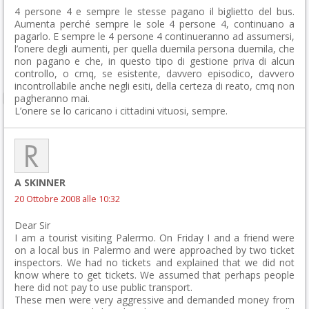
4 persone 4 e sempre le stesse pagano il biglietto del bus.
Aumenta perché sempre le sole 4 persone 4, continuano a
pagarlo. E sempre le 4 persone 4 continueranno ad assumersi,
l’onere degli aumenti, per quella duemila persona duemila, che
non pagano e che, in questo tipo di gestione priva di alcun
controllo, o cmq, se esistente, davvero episodico, davvero
incontrollabile anche negli esiti, della certeza di reato, cmq non
pagheranno mai.
L’onere se lo caricano i cittadini vituosi, sempre.
A SKINNER
20 Ottobre 2008 alle 10:32
Dear Sir
I am a tourist visiting Palermo. On Friday I and a friend were
on a local bus in Palermo and were approached by two ticket
inspectors. We had no tickets and explained that we did not
know where to get tickets. We assumed that perhaps people
here did not pay to use public transport.
These men were very aggressive and demanded money from