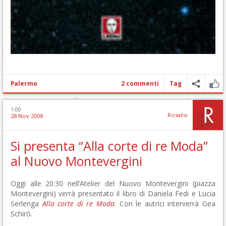
Palermo
2 commenti
Tag
1:00
Rosalio
28 Nov 2008
Si presenta “Alla corte di re Moda”
al Nuovo Montevergini
Oggi alle 20:30 nell’Atelier del Nuovo Montevergini (piazza
Montevergini) verrà presentato il libro di Daniela Fedi e Lucia
Serlenga
Alla corte di re Moda
. Con le autrici interverrà Gea
Schirò.