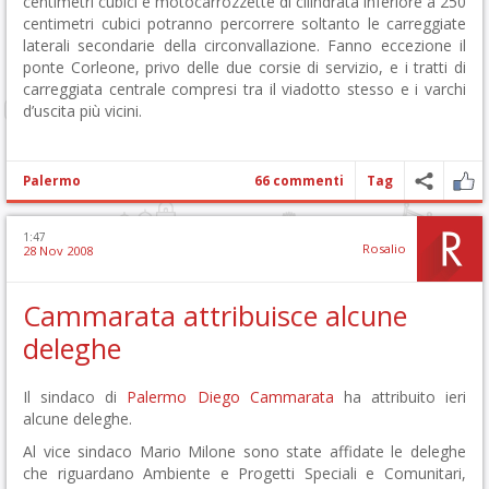
centimetri cubici e motocarrozzette di cilindrata inferiore a 250
centimetri cubici potranno percorrere soltanto le carreggiate
laterali secondarie della circonvallazione. Fanno eccezione il
ponte Corleone, privo delle due corsie di servizio, e i tratti di
carreggiata centrale compresi tra il viadotto stesso e i varchi
d’uscita più vicini.
Palermo
66 commenti
Tag
1:47
Rosalio
28 Nov 2008
Cammarata attribuisce alcune
deleghe
Il sindaco di
Palermo
Diego Cammarata
ha attribuito ieri
alcune deleghe.
Al vice sindaco Mario Milone sono state affidate le deleghe
che riguardano Ambiente e Progetti Speciali e Comunitari,