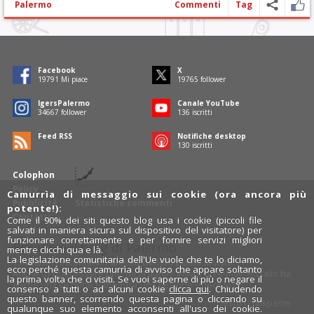
Palermo
Commenti
Tag
Facebook
X
19793
Mi piace
19767
follower
IgersPalermo
Canale YouTube
34670
follower
136
iscritti
Feed RSS
Notifiche desktop
130
iscritti
Colophon
Policy
Camurrìa di messaggio sui cookie (ora ancora più
Pubblicità
Statistiche commenti
potente!):
Contatti
Come il 90% dei siti questo blog usa i cookie (piccoli file
salvati in maniera sicura sul dispositivo del visitatore) per
funzionare correttamente e per fornire servizi migliori
Rosalio è il blog di Palermo
mentre clicchi qua e là.
La legislazione comunitaria dell'Ue vuole che te lo diciamo,
754 autori
raccontano Palermo dal loro punto di vista.
ecco perché questa camurrìa di avviso che appare soltanto
Anche tu puoi essere uno degli autori: inviaci un'
e-mail
. Rosalio ha
la prima volta che ci visiti. Se vuoi saperne di più o negare il
anche una sezione
fotoblog
e una sezione
videoblog
.
consenso a tutti o ad alcuni cookie
clicca qui
. Chiudendo
questo banner, scorrendo questa pagina o cliccando su
Design
cut&paste
qualunque suo elemento acconsenti all'uso dei cookie.