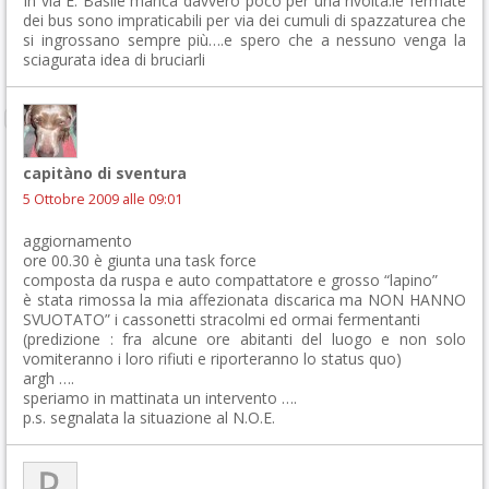
In via E. Basile manca davvero poco per una rivolta.le fermate
dei bus sono impraticabili per via dei cumuli di spazzaturea che
si ingrossano sempre più….e spero che a nessuno venga la
sciagurata idea di bruciarli
capitàno di sventura
5 Ottobre 2009 alle 09:01
aggiornamento
ore 00.30 è giunta una task force
composta da ruspa e auto compattatore e grosso “lapino”
è stata rimossa la mia affezionata discarica ma NON HANNO
SVUOTATO” i cassonetti stracolmi ed ormai fermentanti
(predizione : fra alcune ore abitanti del luogo e non solo
vomiteranno i loro rifiuti e riporteranno lo status quo)
argh ….
speriamo in mattinata un intervento ….
p.s. segnalata la situazione al N.O.E.