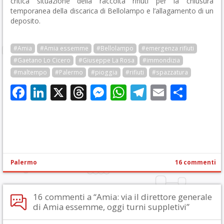
critica situazione della raccolta rifiuti per la chiusura
temporanea della discarica di Bellolampo e l’allagamento di un
deposito.
#Amia
#Amia essemme
#Bellolampo
#emergenza rifiuti
#Gaetano Lo Cicero
#Giuseppe La Rosa
#immondizia
#maltempo
#Palermo
#pioggia
#rifiuti
#spazzatura
Facebook
LinkedIn
X
Threads
Messenger
WhatsApp
Telegram
Email
Cond
Palermo
16 commenti
16 commenti a “Amia: via il direttore generale
di Amia essemme, oggi turni suppletivi”