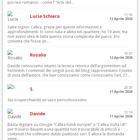
poi resi romanzo – come l’ “Arte del...
11:16
Lucia Schiera
12 Aprile 2026
Salve signor Callea, grazie per queste informazioni e
approfondimenti. Io sono nata e abito nel quartiere, ho 19 anni, ma
non avevo idea di tutta questa storia complicata del parco. Ero
convinta che fosse un...
10:37
Rosalio
12 Aprile 2026
Davide conosciamo intanto la tecnica retorica dell’argomentum ad
hominem. I contenuti dei singoli post del blog rappresentano il punto
di vista dell’autore, che ben conosciamo come conosciamo l’art. 27...
20:20
S.
11 Aprile 2026
Sta scoperchiando un vaso pericolosissimo.
12:14
Davide
11 Aprile 2026
Basta digitare su Google “Callea fondi europei” o “Callea truffa UE”
per trovarsi davanti a una quantità non trascurabile di articoli e
contenuti che sollevano dubbi piuttosto seri. E allora la domanda
viene...