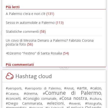
Più letti
A Palermo c’era e non c’è
(131)
Sesso in automobile a Palermo
(113)
Statistiche commenti
(58)
Un covo di Messina Denaro a Palermo? Fabrizio Corona
posta la foto
(56)
402esimo “Festino” di Santa Rosalia
(54)
Più commentati
Hashtag cloud
arte
calcio
#
, #
, #
, #
, #
,
aeroporti
aeroporto di Palermo
Amat
Comune di Palermo
#
, #
cinema
, #
,
Catania
Cosa nostra
#
concerti
, #
Consiglio comunale
, #
, #
,
cultura
elezioni
Diego Cammarata
#
, #
, #
, #
,
eventi
fotografia
Leoluca Orlando
immondizia
#
, #
, #
, #
,