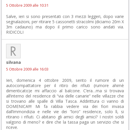
5 Ottobre 2009 alle 10:31
Salve, ieri si sono presentati con 3 mezzi leggeri, dopo varie
segnalazioni, per ritirare 5 cassonetti stracolmi (diciamo 20m X
3m cadauno) ma dopo il primo carico sono andati via.
RIDICOLI
silvana
5 Ottobre 2009 alle 16:03
Ieri, domenica 4 ottobre 2009, sento il rumore di un
autocompattatore per il ritiro dei rifiuti (rumore ahimè
dimenticato)e mi affaccio al balcone. C’era…ma si trovava
all’interno del residence di “via delle canarie” nelle villazze che
si trovano alle spalle di Villa Tasca. Addirittura ci vanno di
DOMENICA!!!! Mi fa rabbia vedere via dei fiori invasa
dall’immondizia e nelle vie dei “loro” residence, solo lì, si
ritirano i rifiuti. Ci abitano gli amici degli amici? I nostri soldi
valgono di meno? e dire che la tassa paga un servizio che si
riceve.