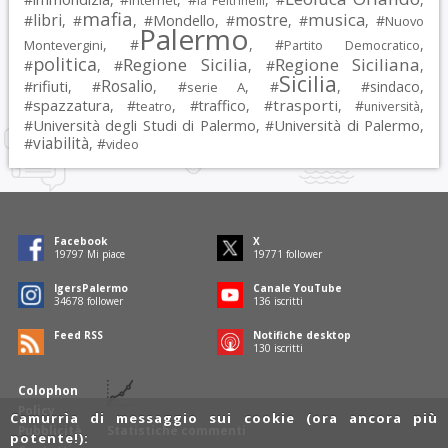
Internet
la Feltrinelli
mafia
musica
libri
mostre
#
, #
, #
Mondello
, #
, #
, #
Nuovo
Palermo
, #
, #
,
Montevergini
Partito Democratico
politica
Regione Sicilia
Regione Siciliana
#
, #
, #
,
Sicilia
Rosalio
rifiuti
#
, #
, #
, #
, #
sindaco
,
serie A
spazzatura
trasporti
#
, #
, #
traffico
, #
, #
,
teatro
università
Università degli Studi di Palermo
Università di Palermo
#
, #
,
viabilità
#
, #
video
Facebook
X
19797
Mi piace
19771
follower
IgersPalermo
Canale YouTube
34678
follower
136
iscritti
Feed RSS
Notifiche desktop
130
iscritti
Colophon
Policy
Camurrìa di messaggio sui cookie (ora ancora più
Pubblicità
Statistiche commenti
potente!):