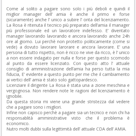
Come al solito a pagare sono solo i più deboli e quindi il
miglior manager dell’ amia è anche il primo e forse
(sicuramente) anche l’ unico a subire l’ onta del licenziamento.
La Rosa è ritenuta il tecnico più preparato dell’amia il manager
più professionale ed un lavoratore indefesso. E’ diventato
manager lavorando lavorando e ancora lavorando anche 24h
ore al giorno. Lui perchè non protetto politicamente (come si
vede) a dovuto lavorare larorare e ancora lavorare. E’ una
persona di tutto rispetto, non è ricco ne vive da ricco, è l’ unico
a non essere indagato per nulla e forse per questo scomodo
al punto da essere licenziato. Con questo atto l’ attuale
consiglio di amministrazione dell’amia ha perso tutta la mia
fiducia, E’ evidente a questo punto per me che il cambiamento
ai vertici dell’ amia è stato solo gattopardesco.
Licenziare il dirigente La Rosa è stata una a zione meschina e
vergognosa. Non rendere note le ragioni del licenziamento è
ignobile.
Da questa storia mi viene una grande stristezza dal vedere
che a pagare sono i migliori.
Infine non capisco perchè a pagare sia un tecnico e non chi ha
responsablità amministrative visto che il problema è
economico.
Nutro molti dubbi sulla legittimità dell’ attuale CDA dell’ AMIA.