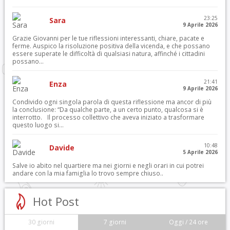
23:25
Sara
9 Aprile 2026
Grazie Giovanni per le tue riflessioni interessanti, chiare, pacate e
ferme. Auspico la risoluzione positiva della vicenda, e che possano
essere superate le difficoltà di qualsiasi natura, affinché i cittadini
possano...
21:41
Enza
9 Aprile 2026
Condivido ogni singola parola di questa riflessione ma ancor di più
la conclusione: “Da qualche parte, a un certo punto, qualcosa si è
interrotto. Il processo collettivo che aveva iniziato a trasformare
questo luogo si...
10:48
Davide
5 Aprile 2026
Salve io abito nel quartiere ma nei giorni e negli orari in cui potrei
andare con la mia famiglia lo trovo sempre chiuso..
Hot Post
30 giorni
7 giorni
Oggi / 24 ore