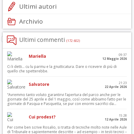
Ultimi autori
Archivio
Ultimi commenti
(172.602)
09:37
Mariella
12 Maggio 2026
Ci li detti… cu lu parmu e la gnutticatura. Dare o ricevere di più di
quello che spetterebbe.
21:23
Salvatore
22 Aprile 2026
“Avremmo tanto voluto garantirvi l’apertura del parco anche per le
giornate del 25 aprile e del 1 maggio, così come abbiamo fatto per le
giornate di Pasqua e Pasquetta, se pur con enormi sacrifici da...
15:28
Cui prodest?
12 Aprile 2026
Per come ben scrive Rosalio, si tratta di tecniche molto note nelle Aule
di Tribunale e sapientemente descritte – ad esempio – in testi tecnici –