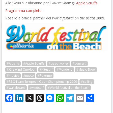
Alle 14:00 si esibiranno per il
Music Show
gli
Apple Scruffs
.
Programma completo
.
Rosalio è official partner del
World festival on the Beach
2009.
#Albaria
#Apple Scruffs
#beach volley
#concerti
#Kite-wind OneHour
#kitesurf
#Mondello
#Music Show
#musica
#nuoto
#Palermo
#RS:X Team European Open Championship 2009
#sailing
#wakeboard
#windsurf
#World festival on the Beach
Facebook
LinkedIn
X
Threads
Messenger
WhatsApp
Telegram
Email
Cond