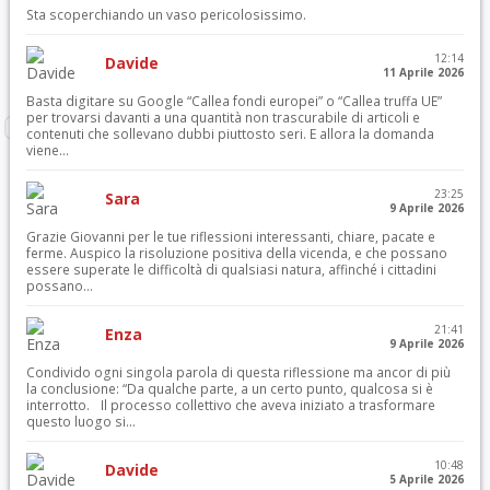
Sta scoperchiando un vaso pericolosissimo.
12:14
Davide
11 Aprile 2026
Basta digitare su Google “Callea fondi europei” o “Callea truffa UE”
per trovarsi davanti a una quantità non trascurabile di articoli e
contenuti che sollevano dubbi piuttosto seri. E allora la domanda
viene...
23:25
Sara
9 Aprile 2026
Grazie Giovanni per le tue riflessioni interessanti, chiare, pacate e
ferme. Auspico la risoluzione positiva della vicenda, e che possano
essere superate le difficoltà di qualsiasi natura, affinché i cittadini
possano...
21:41
Enza
9 Aprile 2026
Condivido ogni singola parola di questa riflessione ma ancor di più
la conclusione: “Da qualche parte, a un certo punto, qualcosa si è
interrotto. Il processo collettivo che aveva iniziato a trasformare
questo luogo si...
10:48
Davide
5 Aprile 2026