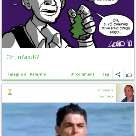
Oh, m’aiuti?
,
Il meglio di
Palermo
31 commenti
Tag
Tommaso
Santoro