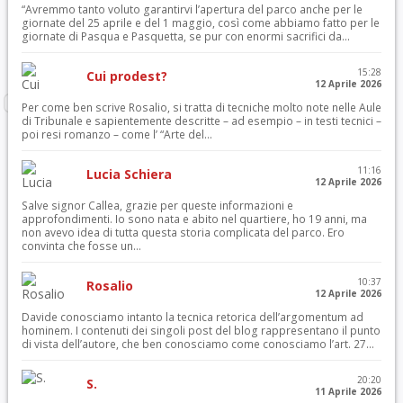
“Avremmo tanto voluto garantirvi l’apertura del parco anche per le
giornate del 25 aprile e del 1 maggio, così come abbiamo fatto per le
giornate di Pasqua e Pasquetta, se pur con enormi sacrifici da...
15:28
Cui prodest?
12 Aprile 2026
Per come ben scrive Rosalio, si tratta di tecniche molto note nelle Aule
di Tribunale e sapientemente descritte – ad esempio – in testi tecnici –
poi resi romanzo – come l’ “Arte del...
11:16
Lucia Schiera
12 Aprile 2026
Salve signor Callea, grazie per queste informazioni e
approfondimenti. Io sono nata e abito nel quartiere, ho 19 anni, ma
non avevo idea di tutta questa storia complicata del parco. Ero
convinta che fosse un...
10:37
Rosalio
12 Aprile 2026
Davide conosciamo intanto la tecnica retorica dell’argomentum ad
hominem. I contenuti dei singoli post del blog rappresentano il punto
di vista dell’autore, che ben conosciamo come conosciamo l’art. 27...
20:20
S.
11 Aprile 2026