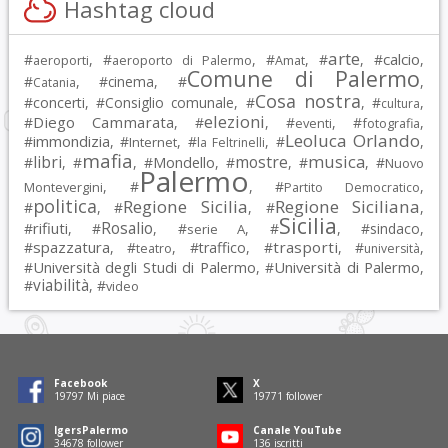
Hashtag cloud
arte
calcio
#
, #
, #
, #
, #
,
aeroporti
aeroporto di Palermo
Amat
Comune di Palermo
#
, #
cinema
, #
,
Catania
Cosa nostra
#
concerti
, #
Consiglio comunale
, #
, #
,
cultura
elezioni
Diego Cammarata
#
, #
, #
, #
,
eventi
fotografia
Leoluca Orlando
immondizia
#
, #
, #
, #
,
Internet
la Feltrinelli
mafia
musica
libri
mostre
#
, #
, #
Mondello
, #
, #
, #
Nuovo
Palermo
, #
, #
,
Montevergini
Partito Democratico
politica
Regione Sicilia
Regione Siciliana
#
, #
, #
,
Sicilia
Rosalio
rifiuti
#
, #
, #
, #
, #
sindaco
,
serie A
spazzatura
trasporti
#
, #
, #
traffico
, #
, #
,
teatro
università
Università degli Studi di Palermo
Università di Palermo
#
, #
,
viabilità
#
, #
video
Facebook
X
19797
Mi piace
19771
follower
IgersPalermo
Canale YouTube
34678
follower
136
iscritti