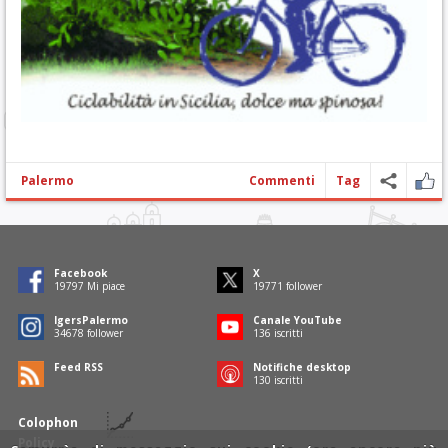
Palermo
Commenti
Tag
Facebook
X
19797
Mi piace
19771
follower
IgersPalermo
Canale YouTube
34678
follower
136
iscritti
Feed RSS
Notifiche desktop
130
iscritti
Colophon
Policy