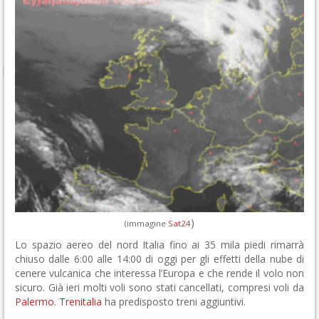
)
(immagine
Sat24
Lo spazio aereo del nord Italia fino ai 35 mila piedi rimarrà
chiuso dalle 6:00 alle 14:00 di oggi per gli effetti della nube di
cenere vulcanica che interessa l’Europa e che rende il volo non
sicuro. Già ieri molti voli sono stati cancellati, compresi voli da
Palermo
.
Trenitalia
ha predisposto treni aggiuntivi.