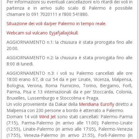
Per informazioni su eventuali cancellazioni e/o ritardi dei voli in
partenza e in arrivo sullo scalo di Palermo è possibile
chiamare lo 091 7020111 e l’800 541880.
Situazione dei voli da/per Palermo in tempo reale
.
Webcam sul vulcano Eyjafjallajökull
.
AGGIORNAMENTO n.1: la chiusura è stata prorogata fino alle
20:00.
AGGIORNAMENTO n.2: la chiusura è stata prorogata fino alle
8:00 di lunedì.
AGGIORNAMENTO n.3: i voli su Palermo cancellati alle ore
18:00 erano 67, di cui 54 da e per Linate, Vicenza, Malpensa,
Bologna, Verona, Roma Fiumicino, Torino, Bergamo, Forlì,
Parma, Pisa e 13 internazionali da e per Stoccarda, Colonia,
Bruxelles, Lussemburgo e Stoccolma e Praga.
Un volo proveniente da Dakar della
Meridiana Eurofly
diretto a
Malpensa con 230 persone a bordo è atterrato a Palermo.
Domani 14 voli
Wind Jet
sono stati cancellati: Palermo-Parma
(7:15), Parma-Palermo (in arrivo alle 11:00); Palermo-Linate
(12:55), Linate-Palermo (in arrivo alle 17:05), Palermo-Venezia
(17:55), Venezia-Palermo (in arrivo 21:55), Forlì-Palermo (in