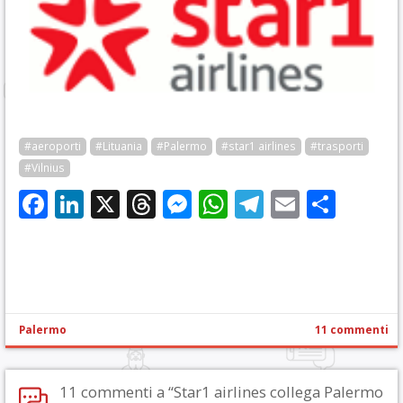
#aeroporti
#Lituania
#Palermo
#star1 airlines
#trasporti
#Vilnius
Facebook
LinkedIn
X
Threads
Messenger
WhatsApp
Telegram
Email
Cond
Palermo
11 commenti
11 commenti a “Star1 airlines collega Palermo