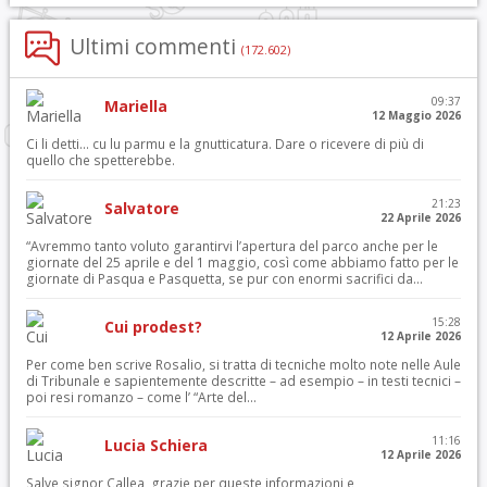
Ultimi commenti
(172.602)
09:37
Mariella
12 Maggio 2026
Ci li detti… cu lu parmu e la gnutticatura. Dare o ricevere di più di
quello che spetterebbe.
21:23
Salvatore
22 Aprile 2026
“Avremmo tanto voluto garantirvi l’apertura del parco anche per le
giornate del 25 aprile e del 1 maggio, così come abbiamo fatto per le
giornate di Pasqua e Pasquetta, se pur con enormi sacrifici da...
15:28
Cui prodest?
12 Aprile 2026
Per come ben scrive Rosalio, si tratta di tecniche molto note nelle Aule
di Tribunale e sapientemente descritte – ad esempio – in testi tecnici –
poi resi romanzo – come l’ “Arte del...
11:16
Lucia Schiera
12 Aprile 2026
Salve signor Callea, grazie per queste informazioni e