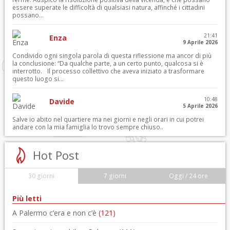
essere superate le difficoltà di qualsiasi natura, affinché i cittadini
possano...
21:41
Enza
9 Aprile 2026
Condivido ogni singola parola di questa riflessione ma ancor di più
la conclusione: “Da qualche parte, a un certo punto, qualcosa si è
interrotto. Il processo collettivo che aveva iniziato a trasformare
questo luogo si...
10:48
Davide
5 Aprile 2026
Salve io abito nel quartiere ma nei giorni e negli orari in cui potrei
andare con la mia famiglia lo trovo sempre chiuso..
Hot Post
30 giorni
7 giorni
Oggi / 24 ore
Più letti
A Palermo c’era e non c’è
(121)