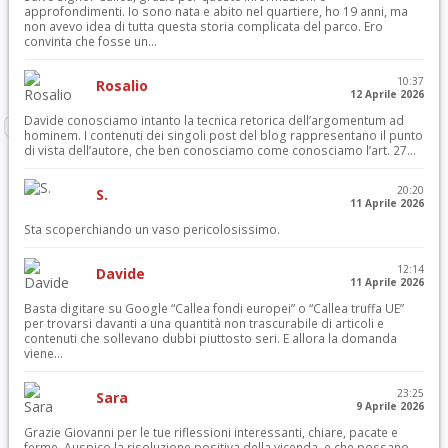
approfondimenti. Io sono nata e abito nel quartiere, ho 19 anni, ma
non avevo idea di tutta questa storia complicata del parco. Ero
convinta che fosse un...
10:37
Rosalio
12 Aprile 2026
Davide conosciamo intanto la tecnica retorica dell’argomentum ad
hominem. I contenuti dei singoli post del blog rappresentano il punto
di vista dell’autore, che ben conosciamo come conosciamo l’art. 27...
20:20
S.
11 Aprile 2026
Sta scoperchiando un vaso pericolosissimo.
12:14
Davide
11 Aprile 2026
Basta digitare su Google “Callea fondi europei” o “Callea truffa UE”
per trovarsi davanti a una quantità non trascurabile di articoli e
contenuti che sollevano dubbi piuttosto seri. E allora la domanda
viene...
23:25
Sara
9 Aprile 2026
Grazie Giovanni per le tue riflessioni interessanti, chiare, pacate e
ferme. Auspico la risoluzione positiva della vicenda, e che possano