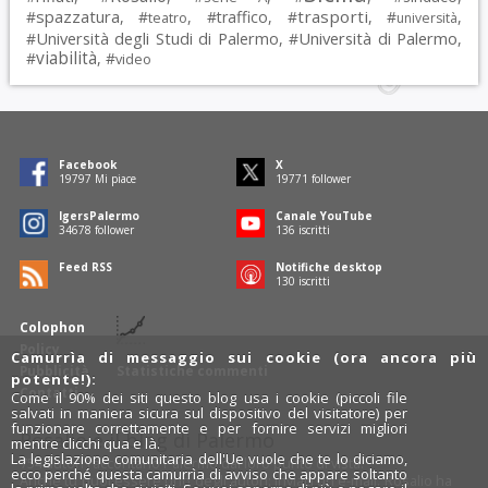
spazzatura
trasporti
#
, #
, #
traffico
, #
, #
,
teatro
università
Università degli Studi di Palermo
Università di Palermo
#
, #
,
viabilità
#
, #
video
Facebook
X
19797
Mi piace
19771
follower
IgersPalermo
Canale YouTube
34678
follower
136
iscritti
Feed RSS
Notifiche desktop
130
iscritti
Colophon
Policy
Camurrìa di messaggio sui cookie (ora ancora più
Pubblicità
Statistiche commenti
potente!):
Contatti
Come il 90% dei siti questo blog usa i cookie (piccoli file
salvati in maniera sicura sul dispositivo del visitatore) per
funzionare correttamente e per fornire servizi migliori
Rosalio è il blog di Palermo
mentre clicchi qua e là.
La legislazione comunitaria dell'Ue vuole che te lo diciamo,
754 autori
raccontano Palermo dal loro punto di vista.
ecco perché questa camurrìa di avviso che appare soltanto
Anche tu puoi essere uno degli autori: inviaci un'
e-mail
. Rosalio ha