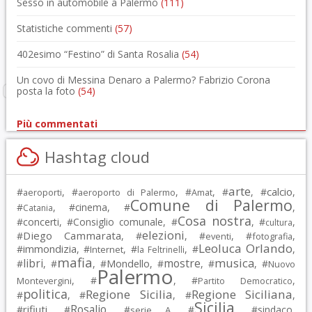
Sesso in automobile a Palermo
(111)
Statistiche commenti
(57)
402esimo “Festino” di Santa Rosalia
(54)
Un covo di Messina Denaro a Palermo? Fabrizio Corona
posta la foto
(54)
Più commentati
Hashtag cloud
arte
calcio
#
, #
, #
, #
, #
,
aeroporti
aeroporto di Palermo
Amat
Comune di Palermo
#
, #
cinema
, #
,
Catania
Cosa nostra
#
concerti
, #
Consiglio comunale
, #
, #
,
cultura
elezioni
Diego Cammarata
#
, #
, #
, #
,
eventi
fotografia
Leoluca Orlando
immondizia
#
, #
, #
, #
,
Internet
la Feltrinelli
mafia
musica
libri
mostre
#
, #
, #
Mondello
, #
, #
, #
Nuovo
Palermo
, #
, #
,
Montevergini
Partito Democratico
politica
Regione Sicilia
Regione Siciliana
#
, #
, #
,
Sicilia
Rosalio
rifiuti
#
, #
, #
, #
, #
sindaco
,
serie A