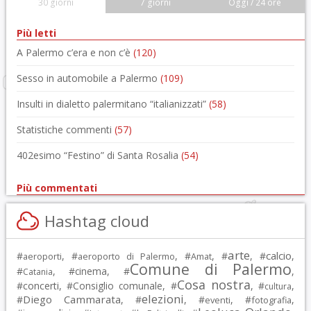
30 giorni
7 giorni
Oggi / 24 ore
Più letti
A Palermo c’era e non c’è
(120)
Sesso in automobile a Palermo
(109)
Insulti in dialetto palermitano “italianizzati”
(58)
Statistiche commenti
(57)
402esimo “Festino” di Santa Rosalia
(54)
Più commentati
Hashtag cloud
arte
calcio
#
, #
, #
, #
, #
,
aeroporti
aeroporto di Palermo
Amat
Comune di Palermo
#
, #
cinema
, #
,
Catania
Cosa nostra
#
concerti
, #
Consiglio comunale
, #
, #
,
cultura
elezioni
Diego Cammarata
#
, #
, #
, #
,
eventi
fotografia