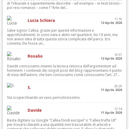
di Tribunale e sapientemente descritte – ad esempio – in testi tecnici –
poi resi romanzo – come l’ “Arte del...
11:16
Lucia Schiera
12 Aprile 2026
Salve signor Callea, grazie per queste informazioni e
approfondimenti. Io sono nata e abito nel quartiere, ho 19 anni, ma
non avevo idea di tutta questa storia complicata del parco. Ero
convinta che fosse un...
10:37
Rosalio
12 Aprile 2026
Davide conosciamo intanto la tecnica retorica dell’argomentum ad
hominem. I contenuti dei singoli post del blog rappresentano il punto
di vista dell’autore, che ben conosciamo come conosciamo l’art. 27...
20:20
S.
11 Aprile 2026
Sta scoperchiando un vaso pericolosissimo.
12:14
Davide
11 Aprile 2026
Basta digitare su Google “Callea fondi europei” o “Callea truffa UE”
per trovarsi davanti a una quantità non trascurabile di articoli e
contenuti che sollevano dubbi piuttosto seri. E allora la domanda