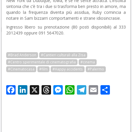
New York da Dubuque, Iowa, e se ne sente attratta. L’insolita
sintonia che c’è tra i due si trasforma ben presto in amore, ma
quando la frequenza diventa più assidua, Ruby comincia a
notare in Sam bizzarri comportamenti e strane idiosincrasie.
Ingresso libero su prenotazione (80 posti disponibili) al 333
2012439 oppure 091 5647020.
#Brad Anderson
#Cantieri culturali alla Zisa
#Centro sperimentale di cinematografia
#cinema
#Cinematocasa
#film
#Happy accidents
#Palermo
Facebook
LinkedIn
X
Threads
Messenger
WhatsApp
Telegram
Email
Cond