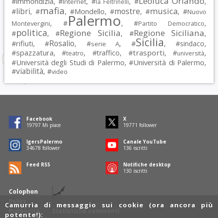
Leoluca Orlando
immondizia
#
, #
, #
, #
,
Internet
la Feltrinelli
mafia
musica
libri
mostre
#
, #
, #
Mondello
, #
, #
, #
Nuovo
Palermo
, #
, #
,
Montevergini
Partito Democratico
politica
Regione Sicilia
Regione Siciliana
#
, #
, #
,
Sicilia
Rosalio
rifiuti
#
, #
, #
, #
, #
sindaco
,
serie A
spazzatura
trasporti
#
, #
, #
traffico
, #
, #
,
teatro
università
Università degli Studi di Palermo
Università di Palermo
#
, #
,
viabilità
#
, #
video
Facebook
X
19797
Mi piace
19771
follower
IgersPalermo
Canale YouTube
34678
follower
136
iscritti
Feed RSS
Notifiche desktop
130
iscritti
Colophon
Policy
Camurrìa di messaggio sui cookie (ora ancora più
Pubblicità
Statistiche commenti
potente!):