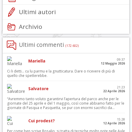
Ultimi autori
Archivio
Ultimi commenti
(172.602)
09:37
Mariella
12 Maggio 2026
Ci li detti… cu lu parmu e la gnutticatura. Dare o ricevere di più di
quello che spetterebbe.
21:23
Salvatore
22 Aprile 2026
“Avremmo tanto voluto garantirvi l’apertura del parco anche per le
giornate del 25 aprile e del 1 maggio, così come abbiamo fatto per le
giornate di Pasqua e Pasquetta, se pur con enormi sacrifici da...
15:28
Cui prodest?
12 Aprile 2026
Per come ben scrive Rosalio, si tratta di tecniche molto note nelle Aule