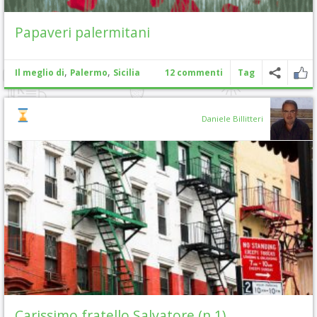
Papaveri palermitani
,
,
Il meglio di
Palermo
Sicilia
12 commenti
Tag
Daniele Billitteri
Carissimo fratello Salvatore (n.1)