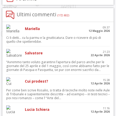
Ultimi commenti
(172.602)
09:37
Mariella
12 Maggio 2026
Ci li detti… cu lu parmu e la gnutticatura. Dare o ricevere di più di
quello che spetterebbe.
21:23
Salvatore
22 Aprile 2026
“Avremmo tanto voluto garantirvi l’apertura del parco anche per le
giornate del 25 aprile e del 1 maggio, così come abbiamo fatto per le
giornate di Pasqua e Pasquetta, se pur con enormi sacrifici da...
15:28
Cui prodest?
12 Aprile 2026
Per come ben scrive Rosalio, si tratta di tecniche molto note nelle Aule
di Tribunale e sapientemente descritte – ad esempio – in testi tecnici –
poi resi romanzo – come l’ “Arte del...
11:16
Lucia Schiera
12 Aprile 2026