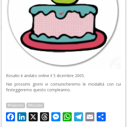
Rosalio è andato online il 5 dicembre 2005.
Nei prossimi giorni vi comunicheremo le modalità con cui
festeggeremo questo compleanno.
#Palermo
#Rosalio
Facebook
LinkedIn
X
Threads
Messenger
WhatsApp
Telegram
Email
Cond