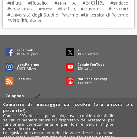
Sicilia
Rosalio
rifiuti
#
, #
, #
, #
, #
sindaco
,
serie A
spazzatura
trasporti
#
, #
, #
traffico
, #
, #
,
teatro
università
Università degli Studi di Palermo
Università di Palermo
#
, #
,
viabilità
#
, #
video
Facebook
X
19797
Mi piace
19771
follower
IgersPalermo
Canale YouTube
34678
follower
136
iscritti
Feed RSS
Notifiche desktop
130
iscritti
Colophon
Policy
Camurrìa di messaggio sui cookie (ora ancora più
Pubblicità
Statistiche commenti
potente!):
Contatti
Come il 90% dei siti questo blog usa i cookie (piccoli file
salvati in maniera sicura sul dispositivo del visitatore) per
funzionare correttamente e per fornire servizi migliori
Rosalio è il blog di Palermo
mentre clicchi qua e là.
La legislazione comunitaria dell'Ue vuole che te lo diciamo,
754 autori
raccontano Palermo dal loro punto di vista.