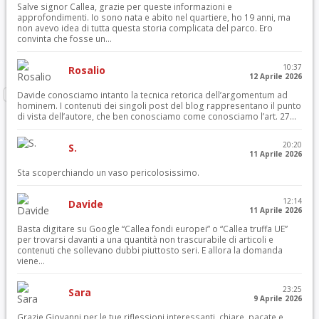
Salve signor Callea, grazie per queste informazioni e
approfondimenti. Io sono nata e abito nel quartiere, ho 19 anni, ma
non avevo idea di tutta questa storia complicata del parco. Ero
convinta che fosse un...
10:37
Rosalio
12 Aprile 2026
Davide conosciamo intanto la tecnica retorica dell’argomentum ad
hominem. I contenuti dei singoli post del blog rappresentano il punto
di vista dell’autore, che ben conosciamo come conosciamo l’art. 27...
20:20
S.
11 Aprile 2026
Sta scoperchiando un vaso pericolosissimo.
12:14
Davide
11 Aprile 2026
Basta digitare su Google “Callea fondi europei” o “Callea truffa UE”
per trovarsi davanti a una quantità non trascurabile di articoli e
contenuti che sollevano dubbi piuttosto seri. E allora la domanda
viene...
23:25
Sara
9 Aprile 2026
Grazie Giovanni per le tue riflessioni interessanti, chiare, pacate e