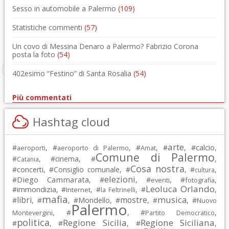
Sesso in automobile a Palermo
(109)
Statistiche commenti
(57)
Un covo di Messina Denaro a Palermo? Fabrizio Corona
posta la foto
(54)
402esimo “Festino” di Santa Rosalia
(54)
Più commentati
Hashtag cloud
arte
calcio
#
, #
, #
, #
, #
,
aeroporti
aeroporto di Palermo
Amat
Comune di Palermo
#
, #
cinema
, #
,
Catania
Cosa nostra
#
concerti
, #
Consiglio comunale
, #
, #
,
cultura
elezioni
Diego Cammarata
#
, #
, #
, #
,
eventi
fotografia
Leoluca Orlando
immondizia
#
, #
, #
, #
,
Internet
la Feltrinelli
mafia
musica
libri
mostre
#
, #
, #
Mondello
, #
, #
, #
Nuovo
Palermo
, #
, #
,
Montevergini
Partito Democratico
politica
Regione Sicilia
Regione Siciliana
#
, #
, #
,