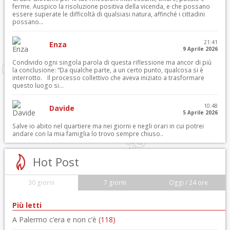
ferme. Auspico la risoluzione positiva della vicenda, e che possano
essere superate le difficoltà di qualsiasi natura, affinché i cittadini
possano...
21:41
Enza
9 Aprile 2026
Condivido ogni singola parola di questa riflessione ma ancor di più
la conclusione: “Da qualche parte, a un certo punto, qualcosa si è
interrotto. Il processo collettivo che aveva iniziato a trasformare
questo luogo si...
10:48
Davide
5 Aprile 2026
Salve io abito nel quartiere ma nei giorni e negli orari in cui potrei
andare con la mia famiglia lo trovo sempre chiuso..
Hot Post
30 giorni
7 giorni
Oggi / 24 ore
Più letti
A Palermo c’era e non c’è
(118)