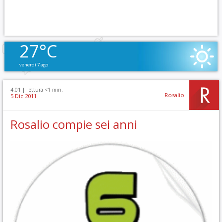
27°C
venerdì 7 ago
4:01 |
lettura <1 min.
Rosalio
5 Dic 2011
Rosalio compie sei anni