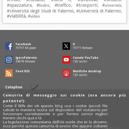
spazzatura
trasporti
#
, #
, #
traffico
, #
, #
,
teatro
università
Università degli Studi di Palermo
Università di Palermo
#
, #
,
viabilità
#
, #
video
Facebook
X
19797
Mi piace
19771
follower
IgersPalermo
Canale YouTube
34678
follower
136
iscritti
Feed RSS
Notifiche desktop
130
iscritti
Colophon
Policy
Camurrìa di messaggio sui cookie (ora ancora più
Pubblicità
Statistiche commenti
potente!):
Contatti
Come il 90% dei siti questo blog usa i cookie (piccoli file
salvati in maniera sicura sul dispositivo del visitatore) per
funzionare correttamente e per fornire servizi migliori
Rosalio è il blog di Palermo
mentre clicchi qua e là.
La legislazione comunitaria dell'Ue vuole che te lo diciamo,
754 autori
raccontano Palermo dal loro punto di vista.
ecco perché questa camurrìa di avviso che appare soltanto
Anche tu puoi essere uno degli autori: inviaci un'
e-mail
. Rosalio ha