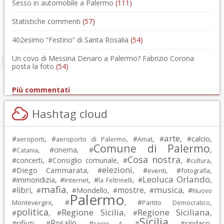
Sesso in automobile a Palermo
(111)
Statistiche commenti
(57)
402esimo “Festino” di Santa Rosalia
(54)
Un covo di Messina Denaro a Palermo? Fabrizio Corona
posta la foto
(54)
Più commentati
Hashtag cloud
arte
calcio
#
, #
, #
, #
, #
,
aeroporti
aeroporto di Palermo
Amat
Comune di Palermo
#
, #
cinema
, #
,
Catania
Cosa nostra
#
concerti
, #
Consiglio comunale
, #
, #
,
cultura
elezioni
Diego Cammarata
#
, #
, #
, #
,
eventi
fotografia
Leoluca Orlando
immondizia
#
, #
, #
, #
,
Internet
la Feltrinelli
mafia
musica
libri
mostre
#
, #
, #
Mondello
, #
, #
, #
Nuovo
Palermo
, #
, #
,
Montevergini
Partito Democratico
politica
Regione Sicilia
Regione Siciliana
#
, #
, #
,
Sicilia
Rosalio
rifiuti
#
, #
, #
, #
, #
sindaco
,
serie A