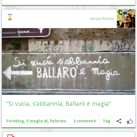
Alessia Rotolo
“Si vucìa, s’abbannìa, Ballarò è magia”
,
,
Fotoblog
Il meglio di
Palermo
2 commenti
Tag