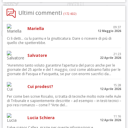
Ultimi commenti
(172.602)
09:37
Mariella
12 Maggio 2026
Ci li detti… cu lu parmu e la gnutticatura. Dare o ricevere di più di
quello che spetterebbe.
21:23
Salvatore
22 Aprile 2026
“Avremmo tanto voluto garantirvi l’apertura del parco anche per le
giornate del 25 aprile e del 1 maggio, così come abbiamo fatto per le
giornate di Pasqua e Pasquetta, se pur con enormi sacrifici da...
15:28
Cui prodest?
12 Aprile 2026
Per come ben scrive Rosalio, si tratta di tecniche molto note nelle Aule
di Tribunale e sapientemente descritte – ad esempio – in testi tecnici –
poi resi romanzo – come l’ “Arte del...
11:16
Lucia Schiera
12 Aprile 2026
Salve signor Callea, grazie per queste informazioni e