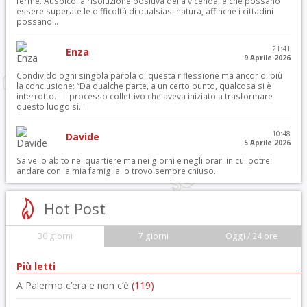
ferme. Auspico la risoluzione positiva della vicenda, e che possano
essere superate le difficoltà di qualsiasi natura, affinché i cittadini
possano...
21:41
Enza
9 Aprile 2026
Condivido ogni singola parola di questa riflessione ma ancor di più
la conclusione: “Da qualche parte, a un certo punto, qualcosa si è
interrotto. Il processo collettivo che aveva iniziato a trasformare
questo luogo si...
10:48
Davide
5 Aprile 2026
Salve io abito nel quartiere ma nei giorni e negli orari in cui potrei
andare con la mia famiglia lo trovo sempre chiuso..
Hot Post
30 giorni
7 giorni
Oggi / 24 ore
Più letti
A Palermo c’era e non c’è
(119)