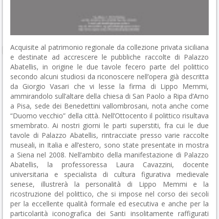
Acquisite al patrimonio regionale da collezione privata siciliana
e destinate ad accrescere le pubbliche raccolte di Palazzo
Abatellis, in origine le due tavole fecero parte del polittico
secondo alcuni studiosi da riconoscere nell’opera già descritta
da Giorgio Vasari che vi lesse la firma di Lippo Memmi,
ammirandolo sull’altare della chiesa di San Paolo a Ripa d’Arno
a Pisa, sede dei Benedettini vallombrosani, nota anche come
“Duomo vecchio” della città. Nell’Ottocento il polittico risultava
smembrato. Ai nostri giorni le parti superstiti, fra cui le due
tavole di Palazzo Abatellis, rintracciate presso varie raccolte
museali, in Italia e all’estero, sono state presentate in mostra
a Siena nel 2008. Nell’ambito della manifestazione di Palazzo
Abatellis, la professoressa Laura Cavazzini, docente
universitaria e specialista di cultura figurativa medievale
senese, illustrerà la personalità di Lippo Memmi e la
ricostruzione del polittico, che si impose nel corso dei secoli
per la eccellente qualità formale ed esecutiva e anche per la
particolarità iconografica dei Santi insolitamente raffigurati