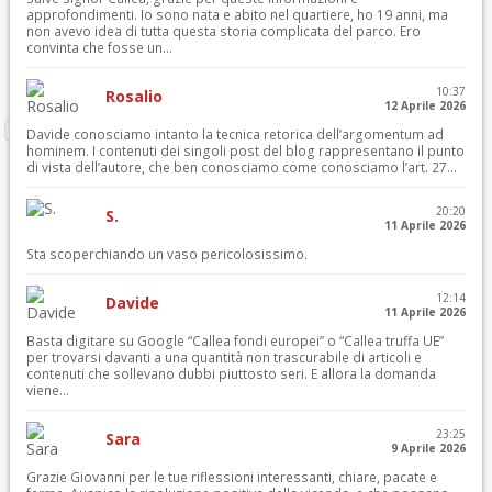
approfondimenti. Io sono nata e abito nel quartiere, ho 19 anni, ma
non avevo idea di tutta questa storia complicata del parco. Ero
convinta che fosse un...
10:37
Rosalio
12 Aprile 2026
Davide conosciamo intanto la tecnica retorica dell’argomentum ad
hominem. I contenuti dei singoli post del blog rappresentano il punto
di vista dell’autore, che ben conosciamo come conosciamo l’art. 27...
20:20
S.
11 Aprile 2026
Sta scoperchiando un vaso pericolosissimo.
12:14
Davide
11 Aprile 2026
Basta digitare su Google “Callea fondi europei” o “Callea truffa UE”
per trovarsi davanti a una quantità non trascurabile di articoli e
contenuti che sollevano dubbi piuttosto seri. E allora la domanda
viene...
23:25
Sara
9 Aprile 2026
Grazie Giovanni per le tue riflessioni interessanti, chiare, pacate e