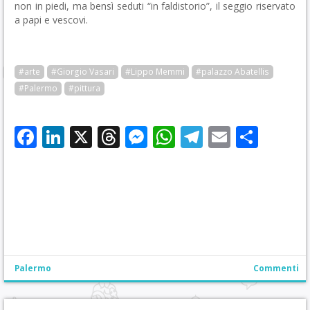
non in piedi, ma bensì seduti “in faldistorio”, il seggio riservato
a papi e vescovi.
#arte
#Giorgio Vasari
#Lippo Memmi
#palazzo Abatellis
#Palermo
#pittura
Facebook
LinkedIn
X
Threads
Messenger
WhatsApp
Telegram
Email
Cond
Palermo
Commenti