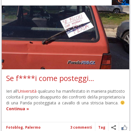
Se f****i come posteggi…
Ieri all’
Università
qualcuno ha manifestato in maniera piuttosto
colorita il proprio disappunto dei confronti del/la proprietario/a
di una Panda posteggiata a cavallo di una striscia bianca.
Continua »
,
Fotoblog
Palermo
3 commenti
Tag