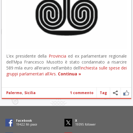
L’ex presidente della
Provincia
ed ex parlamentare regionale
dell’Mpa Francesco Musotto è stato condannato a risarcire
589 mila euro all’erario nell’ambito dell’
inchiesta sulle spese dei
gruppi parlamentari all’Ars
.
Continua »
,
Palermo
Sicilia
1 commento
Tag
Facebook
X
19737
Mi piace
19710
follower