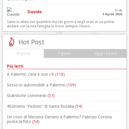
10:48
Davide
5 Aprile 2026
Salve io abito nel quartiere ma nei giorni e negli orari in cui potrei
andare con la mia famiglia lo trovo sempre chiuso..
Hot Post
30 giorni
7 giorni
Oggi / 24 ore
Più letti
A Palermo c’era e non c’è
(118)
Sesso in automobile a Palermo
(109)
Statistiche commenti
(57)
402esimo “Festino” di Santa Rosalia
(54)
Un covo di Messina Denaro a Palermo? Fabrizio Corona
posta la foto
(54)