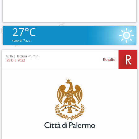
27°C
venerdì 7 ago
8:16 |
lettura <1 min.
Rosalio
28 Dic 2022