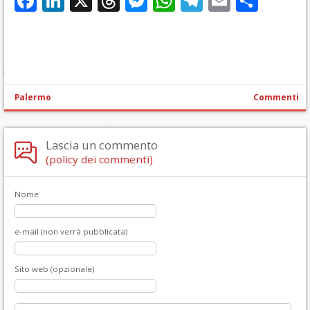
Facebook
LinkedIn
X
Threads
Messenger
WhatsApp
Telegram
Email
Cond
Palermo
Commenti
Lascia un commento
(policy dei commenti)
Nome
e-mail (non verrà pubblicata)
Sito web (opzionale)