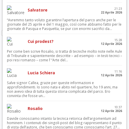
21:23
Salvatore
22 Aprile 2026
“Avremmo tanto voluto garantirvi l’apertura del parco anche per le
giornate del 25 aprile e del 1 maggio, così come abbiamo fatto per le
giornate di Pasqua e Pasquetta, se pur con enormi sacrifici da...
15:28
Cui prodest?
12 Aprile 2026
Per come ben scrive Rosalio, si tratta di tecniche molto note nelle Aule
di Tribunale e sapientemente descritte – ad esempio – in testi tecnici –
poi resi romanzo – come l’ “Arte del...
11:16
Lucia Schiera
12 Aprile 2026
Salve signor Callea, grazie per queste informazioni e
approfondimenti. Io sono nata e abito nel quartiere, ho 19 anni, ma
non avevo idea di tutta questa storia complicata del parco. Ero
convinta che fosse un...
10:37
Rosalio
12 Aprile 2026
Davide conosciamo intanto la tecnica retorica dell’argomentum ad
hominem. I contenuti dei singoli post del blog rappresentano il punto
di vista dell’autore, che ben conosciamo come conosciamo l’art. 27...