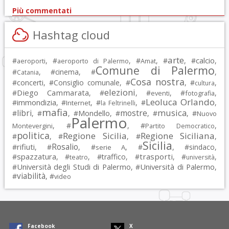
Più commentati
Hashtag cloud
arte
calcio
#
, #
, #
, #
, #
,
aeroporti
aeroporto di Palermo
Amat
Comune di Palermo
#
, #
cinema
, #
,
Catania
Cosa nostra
#
concerti
, #
Consiglio comunale
, #
, #
,
cultura
elezioni
Diego Cammarata
#
, #
, #
, #
,
eventi
fotografia
Leoluca Orlando
immondizia
#
, #
, #
, #
,
Internet
la Feltrinelli
mafia
musica
libri
mostre
#
, #
, #
Mondello
, #
, #
, #
Nuovo
Palermo
, #
, #
,
Montevergini
Partito Democratico
politica
Regione Sicilia
Regione Siciliana
#
, #
, #
,
Sicilia
Rosalio
rifiuti
#
, #
, #
, #
, #
sindaco
,
serie A
spazzatura
trasporti
#
, #
, #
traffico
, #
, #
,
teatro
università
Università degli Studi di Palermo
Università di Palermo
#
, #
,
viabilità
#
, #
video
Facebook
X