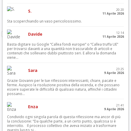
20:20
S.
11 Aprile 2026
Sta scoperchiando un vaso pericolosissimo.
12:14
Davide
11 Aprile 2026
Basta digitare su Google “Callea fondi europei” o “Callea truffa UE”
per trovarsi davanti a una quantità non trascurabile di articoli e
contenuti che sollevano dubbi piuttosto seri. E allora la domanda
viene...
23:25
Sara
9 Aprile 2026
Grazie Giovanni per le tue riflessioni interessanti, chiare, pacate e
ferme. Auspico la risoluzione positiva della vicenda, e che possano
essere superate le difficoltà di qualsiasi natura, affinché i cittadini
possano...
21:41
Enza
9 Aprile 2026
Condivido ogni singola parola di questa riflessione ma ancor di più
la conclusione: “Da qualche parte, a un certo punto, qualcosa si è
interrotto. Il processo collettivo che aveva iniziato a trasformare
questo luogo si...