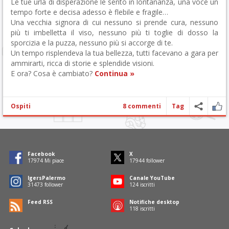
Le tue urla di disperazione le sento in lontananza, una voce un
tempo forte e decisa adesso è flebile e fragile…
Una vecchia signora di cui nessuno si prende cura, nessuno
più ti imbelletta il viso, nessuno più ti toglie di dosso la
sporcizia e la puzza, nessuno più si accorge di te.
Un tempo risplendeva la tua bellezza, tutti facevano a gara per
ammirarti, ricca di storie e splendide visioni.
E ora? Cosa è cambiato?
Continua »
Ospiti
8 commenti
Tag
Facebook
X
18355
Mi piace
18326
follower
IgersPalermo
Canale YouTube
32142
follower
127
iscritti
Feed RSS
Notifiche desktop
121
iscritti