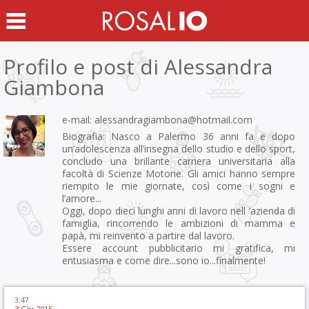
Profilo e post di
Alessandra
Giambona
e-mail:
alessandragiambona@hotmail.com
Biografia: Nasco a Palermo 36 anni fa e dopo
un’adolescenza all’insegna dello studio e dello sport,
concludo una brillante carriera universitaria alla
facoltà di Scienze Motorie. Gli amici hanno sempre
riempito le mie giornate, così come i sogni e
l’amore...
Oggi, dopo dieci lunghi anni di lavoro nell ‘azienda di
famiglia, rincorrendo le ambizioni di mamma e
papà, mi reinvento a partire dal lavoro.
Essere account pubblicitario mi gratifica, mi
entusiasma e come dire...sono io...finalmente!
3:47
3 Giu 2015