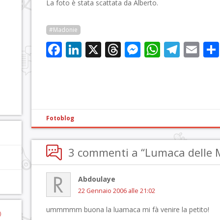
La foto è stata scattata da Alberto.
#Madonie
Facebook
LinkedIn
X
Threads
Messenge
WhatsA
Tele
Em
Fotoblog
3 commenti a “Lumaca delle 
Abdoulaye
22 Gennaio 2006 alle 21:02
ummmmm buona la luamaca mi fà venire la petito!
)