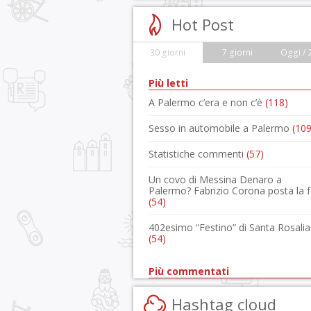
Hot Post
30 giorni
7 giorni
Oggi / 
Più letti
A Palermo c’era e non c’è
(118)
Sesso in automobile a Palermo
(109
Statistiche commenti
(57)
Un covo di Messina Denaro a
Palermo? Fabrizio Corona posta la 
(54)
402esimo “Festino” di Santa Rosalia
(54)
Più commentati
Hashtag cloud