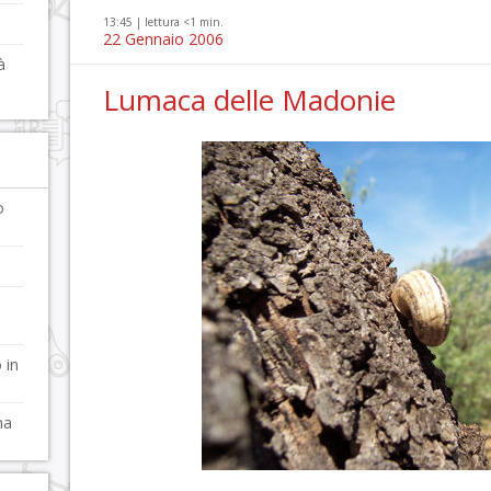
13:45 |
lettura <1 min.
22 Gennaio 2006
à
Lumaca delle Madonie
o
 in
na