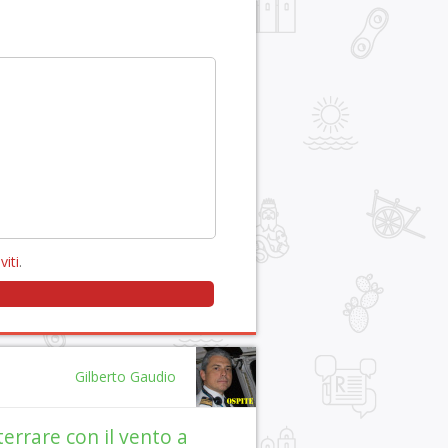
viti
.
Gilberto Gaudio
terrare con il vento a