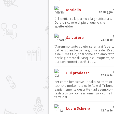
Mariella
12 Maggio 
Ci li detti… cu lu parmu e la gnutticatura.
Dare o ricevere di più di quello che
spetterebbe.
Salvatore
22 Aprile
“Avremmo tanto voluto garantirvi l’apert
del parco anche per le giornate del 25 ap
e del 1 maggio, così come abbiamo fatt
per le giornate di Pasqua e Pasquetta, s
pur con enormi sacrifici da...
Cui prodest?
12 Aprile
Per come ben scrive Rosalio, si tratta di
tecniche molto note nelle Aule di Tribuna
sapientemente descritte – ad esempio – 
testi tecnici – poi resi romanzo – come l’
“Arte del...
Lucia Schiera
12 Aprile