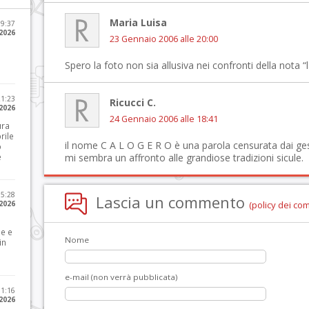
Maria Luisa
09:37
2026
23 Gennaio 2006 alle 20:00
Spero la foto non sia allusiva nei confronti della nota
21:23
Ricucci C.
 2026
24 Gennaio 2006 alle 18:41
ura
rile
il nome C A L O G E R O è una parola censurata dai ges
o
e
mi sembra un affronto alle grandiose tradizioni sicule.
15:28
Lascia un commento
 2026
(policy dei co
le e
Nome
in
e-mail (non verrà pubblicata)
11:16
 2026