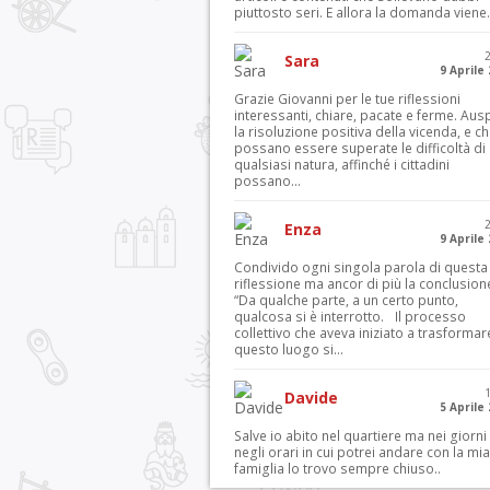
piuttosto seri. E allora la domanda viene.
Sara
9 Aprile
Grazie Giovanni per le tue riflessioni
interessanti, chiare, pacate e ferme. Aus
la risoluzione positiva della vicenda, e c
possano essere superate le difficoltà di
qualsiasi natura, affinché i cittadini
possano...
Enza
9 Aprile
Condivido ogni singola parola di questa
riflessione ma ancor di più la conclusion
“Da qualche parte, a un certo punto,
qualcosa si è interrotto. Il processo
collettivo che aveva iniziato a trasformar
questo luogo si...
Davide
5 Aprile
Salve io abito nel quartiere ma nei giorni
negli orari in cui potrei andare con la mia
famiglia lo trovo sempre chiuso..