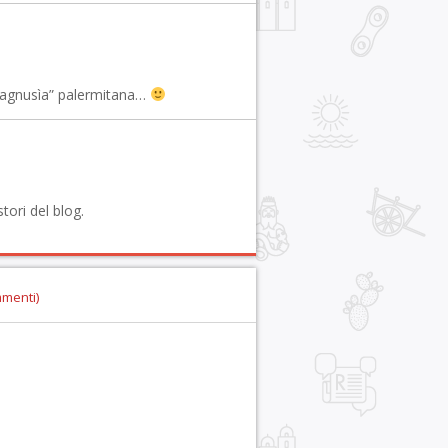
 “lagnusìa” palermitana…
tori del blog.
mmenti)