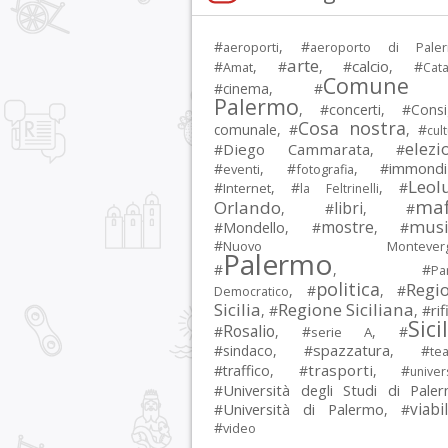
#
, #
aeroporti
aeroporto di Pale
arte
calcio
#
, #
, #
, #
Amat
Cata
Comune 
#
cinema
, #
Palermo
, #
concerti
, #
Consi
Cosa nostra
comunale
, #
, #
cul
elezi
Diego Cammarata
#
, #
immondi
#
, #
, #
eventi
fotografia
Leol
#
, #
, #
Internet
la Feltrinelli
maf
Orlando
libri
, #
, #
musi
mostre
#
Mondello
, #
, #
#
Nuovo Montevergi
Palermo
#
, #
Par
politica
Regi
, #
, #
Democratico
Sicilia
Regione Siciliana
rif
, #
, #
Sici
Rosalio
#
, #
, #
serie A
spazzatura
#
sindaco
, #
, #
tea
trasporti
#
traffico
, #
, #
univer
Università degli Studi di Pale
#
Università di Palermo
viabil
#
, #
#
video