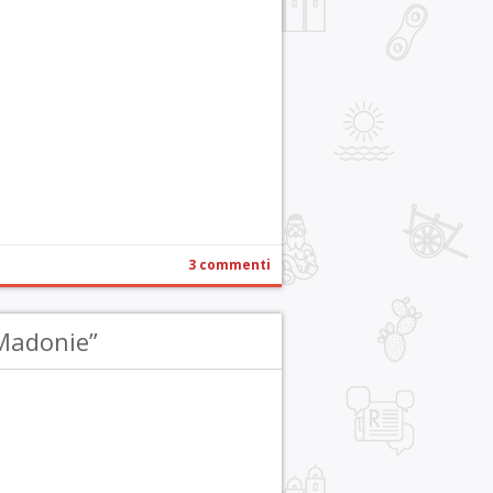
r
pp
gram
ail
Condividi
3 commenti
Madonie”