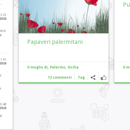
Pu
..
23:25
 2026
pico
he
Papaveri palermitani
21:41
 2026
,
,
Il meglio di
Palermo
Sicilia
Il m
e:
12 commenti
Tag
e
10:48
 2026
 e