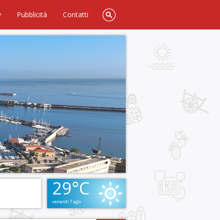
y
Pubblicità
Contatti
29°C
venerdì 7 ago