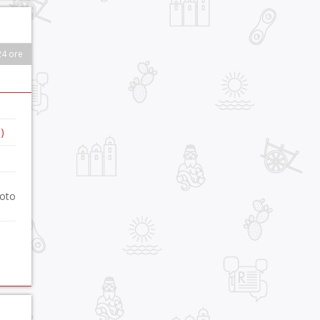
24 ore
)
foto