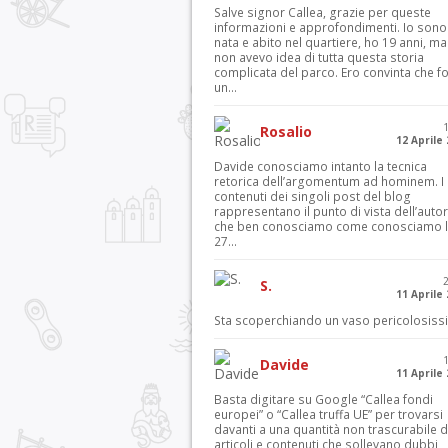
Salve signor Callea, grazie per queste
informazioni e approfondimenti. Io sono
nata e abito nel quartiere, ho 19 anni, ma
non avevo idea di tutta questa storia
complicata del parco. Ero convinta che f
un...
Rosalio
12 Aprile
Davide conosciamo intanto la tecnica
retorica dell’argomentum ad hominem. I
contenuti dei singoli post del blog
rappresentano il punto di vista dell’autor
che ben conosciamo come conosciamo l’
27...
S.
11 Aprile
Sta scoperchiando un vaso pericolosiss
Davide
11 Aprile
Basta digitare su Google “Callea fondi
europei” o “Callea truffa UE” per trovarsi
davanti a una quantità non trascurabile d
articoli e contenuti che sollevano dubbi