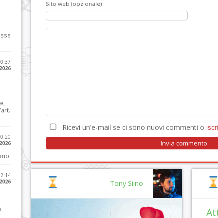
Sito web (opzionale)
osse
10:37
 2026
e,
art.
Ricevi un'e-mail se ci sono nuovi commenti o
iscri
20:20
 2026
imo.
12:14
 2026
Tony Siino
i
At