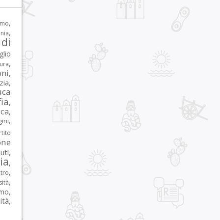
,
rmo
,
nia
di
glio
,
tura
oni
,
zia
,
uca
ia
,
ca
,
,
ni
tito
one
iuti
,
lia
,
,
tro
,
sità
rmo
,
ità
,