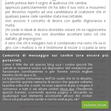
partiti poteva dare il segno di qualcosa che cambia.
apprezzo particolarmente chi ha dato il suo voto a musumeci
per dissenso rispetto ad una candidatura di coalizione che in
qualsiasi paese civile sarebbe stata inaccettabile.
non associo il concetto di destra con quello d’ignoranza e
mafia.
chi crede in ideali di destra dovrebbe votare chi ne rappresenta
lo schieramento, ma non dovrebbe accettare tutto ciò che
dall’alto gli impongono.
è vero che chi è indagato non è condannato ma certo chi va in
giro con i mafiosi o ne è testimone di nozze o ci parla la sera
al telefono non è a mio avviso quanto di meglio la destra
Camurrìa di messaggio sui cookie (ora ancora più
poteva sfornare. e per quel che riguarda il matrimonio di
potente!):
campanella (il pentito) resto allo stesso modo scandalizzata
Come il 90% dei siti questo blog usa i cookie (piccoli file
del ministero di mastella (l’ altro testimone con Toto).
salvati in maniera sicura sul dispositivo del visitatore) per
infine per ciò che riguarda le ideologie è vergognoso che
funzionare correttamente e per fornire servizi migliori
alcuni esponenti dell’udc nel 2006 parlino di omosessualità con
mentre clicchi qua e là.
La legislazione comunitaria dell'Ue vuole che te lo diciamo,
termini e gestualità da taverna,e difendano la loro famiglia
ecco perché questa camurrìa di avviso che appare soltanto
ordinata attribuendo parole mai dette ai loro avversari..
la prima volta che ci visiti. Se vuoi saperne di più o negare il
Chi ha seguito il confronto di Troina può verificare che la
consenso a tutti o ad alcuni cookie
clicca qui
. Chiudendo
Borsellino ha esplicitamente detto che pur essendo daccordo
questo banner, scorrendo questa pagina o cliccando su
qualunque suo elemento acconsenti all'uso dei cookie.
con i pacs non è daccordo con le adozioni per le coppie
Clicca sul pulsantone verde e non lo vedrai più, ok?
omosessuali, ma da allora il suo avversario non ha mai
Va bene, levati
mancato l’occasione di dire il contrario.
Segui Rosalio su
facebook
,
X
e
Instagram
x