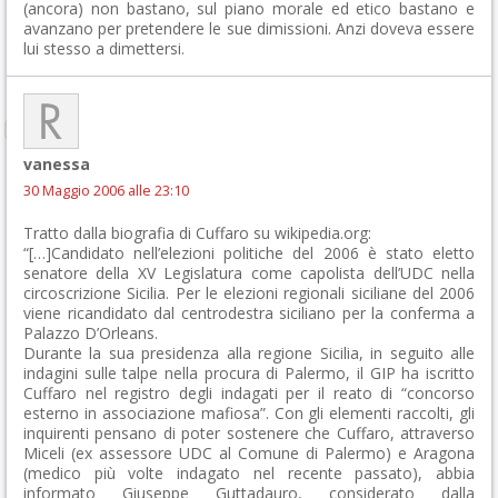
(ancora) non bastano, sul piano morale ed etico bastano e
avanzano per pretendere le sue dimissioni. Anzi doveva essere
lui stesso a dimettersi.
vanessa
30 Maggio 2006 alle 23:10
Tratto dalla biografia di Cuffaro su wikipedia.org:
“[…]Candidato nell’elezioni politiche del 2006 è stato eletto
senatore della XV Legislatura come capolista dell’UDC nella
circoscrizione Sicilia. Per le elezioni regionali siciliane del 2006
viene ricandidato dal centrodestra siciliano per la conferma a
Palazzo D’Orleans.
Durante la sua presidenza alla regione Sicilia, in seguito alle
indagini sulle talpe nella procura di Palermo, il GIP ha iscritto
Cuffaro nel registro degli indagati per il reato di “concorso
esterno in associazione mafiosa”. Con gli elementi raccolti, gli
inquirenti pensano di poter sostenere che Cuffaro, attraverso
Miceli (ex assessore UDC al Comune di Palermo) e Aragona
(medico più volte indagato nel recente passato), abbia
informato Giuseppe Guttadauro, considerato dalla