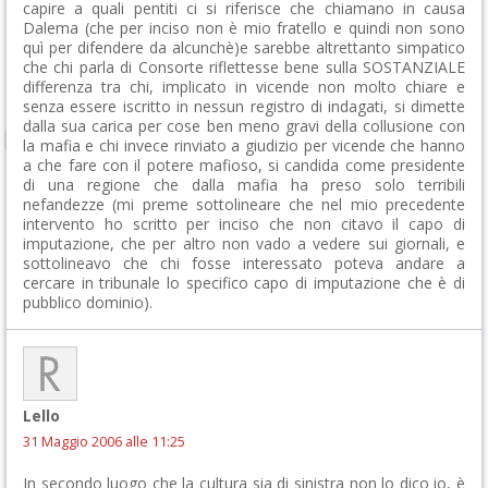
capire a quali pentiti ci si riferisce che chiamano in causa
Dalema (che per inciso non è mio fratello e quindi non sono
quì per difendere da alcunchè)e sarebbe altrettanto simpatico
che chi parla di Consorte riflettesse bene sulla SOSTANZIALE
differenza tra chi, implicato in vicende non molto chiare e
senza essere iscritto in nessun registro di indagati, si dimette
dalla sua carica per cose ben meno gravi della collusione con
la mafia e chi invece rinviato a giudizio per vicende che hanno
a che fare con il potere mafioso, si candida come presidente
di una regione che dalla mafia ha preso solo terribili
nefandezze (mi preme sottolineare che nel mio precedente
intervento ho scritto per inciso che non citavo il capo di
imputazione, che per altro non vado a vedere sui giornali, e
sottolineavo che chi fosse interessato poteva andare a
cercare in tribunale lo specifico capo di imputazione che è di
pubblico dominio).
Lello
31 Maggio 2006 alle 11:25
In secondo luogo che la cultura sia di sinistra non lo dico io, è