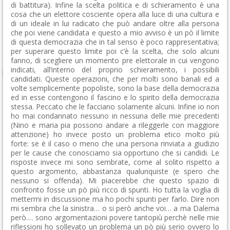
di battitura). Infine la scelta politica e di schieramento è una
cosa che un elettore cosciente opera alla luce di una cultura e
di un ideale in lui radicato che può andare oltre alla persona
che poi viene candidata e questo a mio avviso è un pò il limite
di questa democrazia che in tal senso è poco rappresentativa;
per superare questo limite poi c’è la scelta, che solo alcuni
fanno, di scegliere un momento pre elettorale in cui vengono
indicati, all’interno del proprio schieramento, i possibili
candidati. Queste operazioni, che per molti sono banali ed a
volte semplicemente popoliste, sono la base della democrazia
ed in esse contengono il fascino e lo spirito della democrazia
stessa. Peccato che le facciano solamente alcuni. Infine io non
ho mai condannato nessuno in nessuna delle mie precedenti
(Nino e maria pia possono andare a rileggerle con maggiore
attenzione) ho invece posto un problema etico molto più
forte: se è il caso o meno che una persona rinviata a giudizio
per le cause che conosciamo sia opportuno che si candidi. Le
risposte invece mi sono sembrate, come al solito rispetto a
questo argomento, abbastanza qualunquiste (e spero che
nessuno si offenda). Mi piacerebbe che questo spazio di
confronto fosse un pò più ricco di spunti. Ho tutta la voglia di
mettermi in discussione ma ho pochi spunti per farlo. Dire non
mi sembra che la sinistra… o si però anche voi… a ma Dalema
però…. sono argomentazioni povere tantopiù perchè nelle mie
riflessioni ho sollevato un problema un pò più serio ovvero lo