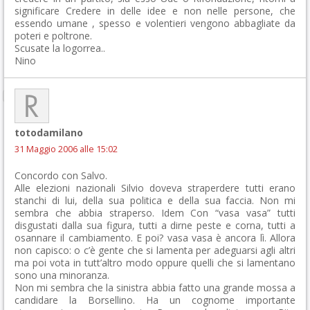
significare Credere in delle idee e non nelle persone, che
essendo umane , spesso e volentieri vengono abbagliate da
poteri e poltrone.
Scusate la logorrea..
Nino
totodamilano
31 Maggio 2006 alle 15:02
Concordo con Salvo.
Alle elezioni nazionali Silvio doveva straperdere tutti erano
stanchi di lui, della sua politica e della sua faccia. Non mi
sembra che abbia straperso. Idem Con “vasa vasa” tutti
disgustati dalla sua figura, tutti a dirne peste e corna, tutti a
osannare il cambiamento. E poi? vasa vasa è ancora lì. Allora
non capisco: o c’è gente che si lamenta per adeguarsi agli altri
ma poi vota in tutt’altro modo oppure quelli che si lamentano
sono una minoranza.
Non mi sembra che la sinistra abbia fatto una grande mossa a
candidare la Borsellino. Ha un cognome importante