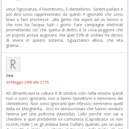
vince l’ignoranza, il favoritismo, il clientelismo. Sentirli parlare e
poi dirsi sono rappresentato da questi 4 ignoranti che sono
bravi a fare promesse….alla gente che aspira ad un lavoro o
che non ha l’acqua tutti i giorni. Fare campagne elettorali
promettendo cio’ che spetta di diritto è la cosa peggiore che
un popolo possa augurarsi. Ma quel 53% di siciliani ha deciso
di vivere in questo sistema. Sguazzateci allora, che vita
grama….
tea
30 Maggio 2006 alle 21:35
Ah dimenticavo la cultura è di sinistra..solo nella sinistra quindi
non ci sono ignoranti, non si fanno favoritismi e nemmeno del
clientelismo. Non sono ignoranti (per riflesso) nemmeno quelli
della ex Margherita …loro ex democristiani che hanno venduto
l’anima per una poltrona (Mastella). Lello perchè non vai a
chiedere a quel presidente ex-comunista (Capodicasa se non
ricordo male ) se gli andava bene Cuffaro quando, per un paio