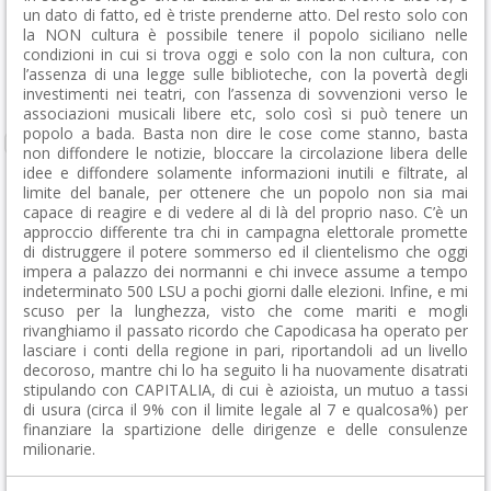
un dato di fatto, ed è triste prenderne atto. Del resto solo con
la NON cultura è possibile tenere il popolo siciliano nelle
condizioni in cui si trova oggi e solo con la non cultura, con
l’assenza di una legge sulle biblioteche, con la povertà degli
investimenti nei teatri, con l’assenza di sovvenzioni verso le
associazioni musicali libere etc, solo così si può tenere un
popolo a bada. Basta non dire le cose come stanno, basta
non diffondere le notizie, bloccare la circolazione libera delle
idee e diffondere solamente informazioni inutili e filtrate, al
limite del banale, per ottenere che un popolo non sia mai
capace di reagire e di vedere al di là del proprio naso. C’è un
approccio differente tra chi in campagna elettorale promette
di distruggere il potere sommerso ed il clientelismo che oggi
impera a palazzo dei normanni e chi invece assume a tempo
indeterminato 500 LSU a pochi giorni dalle elezioni. Infine, e mi
scuso per la lunghezza, visto che come mariti e mogli
rivanghiamo il passato ricordo che Capodicasa ha operato per
lasciare i conti della regione in pari, riportandoli ad un livello
decoroso, mantre chi lo ha seguito li ha nuovamente disatrati
stipulando con CAPITALIA, di cui è azioista, un mutuo a tassi
di usura (circa il 9% con il limite legale al 7 e qualcosa%) per
finanziare la spartizione delle dirigenze e delle consulenze
milionarie.