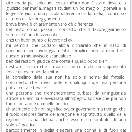
cito maria pia: solo una cosa..cuffaro non è stato rinviato a
giudizio per mafia..magari studiati un pò meglio i giornali e la
legge..c’è giusto una piccola differenza tra la mafia,il concorso
esterno e il favoreggiamento
brava brava è chiaramente vero c’è differenza
del resto ormai passa il concetto che il favoreggiamento
semplice è una bazzeccola
anzi un buon punto a favore nel cv
mi sembra che Cuffaro abbia dichiarato che in caso di
condanna per favoreggiamento semplice non si dimetterà,
questo a mio avviso è scandaloso
beh del resto “il giudice che conta è quello popolare.”
destra o sinistra che sia vorrei che colui che mi rappresenta
fosse un esempio da imitare.
la borsellino dalla sua non ha solo il nome del fratello,
commento che trovo facile e qualunquista,è una persona
pulita, colta e tenace.
una persona che tremendamente turbata da un’ingiustizia
atroce da anni si è avvicinata all’impegno sociale che poi non
tanto lontano è da quello politico.
chiaramente ciò non significa saper governare ma ritengo che
il ruolo del presidente della regione e soprattutto quello della
regione siciliana debba anche essere un simbolo di una
volontà politica.
particolarmente in sicilia eleggere una donna al di fuori dai