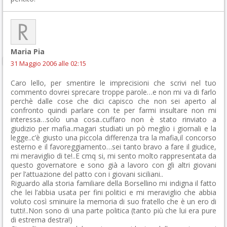
Maria Pia
31 Maggio 2006 alle 02:15
Caro lello, per smentire le imprecisioni che scrivi nel tuo
commento dovrei sprecare troppe parole…e non mi va di farlo
perchè dalle cose che dici capisco che non sei aperto al
confronto quindi parlare con te per farmi insultare non mi
interessa…solo una cosa..cuffaro non è stato rinviato a
giudizio per mafia..magari studiati un pò meglio i giornali e la
legge..c’è giusto una piccola differenza tra la mafia,il concorso
esterno e il favoreggiamento…sei tanto bravo a fare il giudice,
mi meraviglio di te!..E cmq si, mi sento molto rappresentata da
questo governatore e sono già a lavoro con gli altri giovani
per l’attuazione del patto con i giovani siciliani..
Riguardo alla storia familiare della Borsellino mi indigna il fatto
che lei l’abbia usata per fini politici e mi meraviglio che abbia
voluto così sminuire la memoria di suo fratello che è un ero di
tutti!..Non sono di una parte politica (tanto più che lui era pure
di estrema destra!)