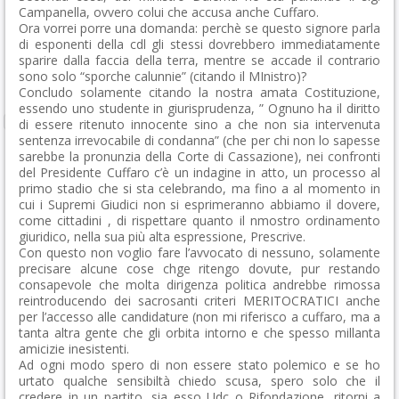
Campanella, ovvero colui che accusa anche Cuffaro.
Ora vorrei porre una domanda: perchè se questo signore parla
di esponenti della cdl gli stessi dovrebbero immediatamente
sparire dalla faccia della terra, mentre se accade il contrario
sono solo “sporche calunnie” (citando il MInistro)?
Concludo solamente citando la nostra amata Costituzione,
essendo uno studente in giurisprudenza, ” Ognuno ha il diritto
di essere ritenuto innocente sino a che non sia intervenuta
sentenza irrevocabile di condanna” (che per chi non lo sapesse
sarebbe la pronunzia della Corte di Cassazione), nei confronti
del Presidente Cuffaro c’è un indagine in atto, un processo al
primo stadio che si sta celebrando, ma fino a al momento in
cui i Supremi Giudici non si esprimeranno abbiamo il dovere,
come cittadini , di rispettare quanto il nmostro ordinamento
giuridico, nella sua più alta espressione, Prescrive.
Con questo non voglio fare l’avvocato di nessuno, solamente
precisare alcune cose chge ritengo dovute, pur restando
consapevole che molta dirigenza politica andrebbe rimossa
reintroducendo dei sacrosanti criteri MERITOCRATICI anche
per l’accesso alle candidature (non mi riferisco a cuffaro, ma a
tanta altra gente che gli orbita intorno e che spesso millanta
amicizie inesistenti.
Ad ogni modo spero di non essere stato polemico e se ho
urtato qualche sensibiltà chiedo scusa, spero solo che il
credere in un partito, sia esso Udc o Rifondazione, ritorni a