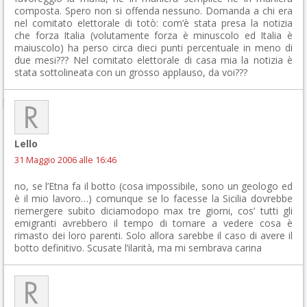
composta. Spero non si offenda nessuno. Domanda a chi era
nel comitato elettorale di totò: com’è stata presa la notizia
che forza Italia (volutamente forza è minuscolo ed Italia è
maiuscolo) ha perso circa dieci punti percentuale in meno di
due mesi??? Nel comitato elettorale di casa mia la notizia è
stata sottolineata con un grosso applauso, da voi???
Lello
31 Maggio 2006 alle 16:46
no, se l’Etna fa il botto (cosa impossibile, sono un geologo ed
è il mio lavoro…) comunque se lo facesse la Sicilia dovrebbe
riemergere subito diciamodopo max tre giorni, cos’ tutti gli
emigranti avrebbero il tempo di tornare a vedere cosa è
rimasto dei loro parenti. Solo allora sarebbe il caso di avere il
botto definitivo. Scusate l’ilarità, ma mi sembrava carina