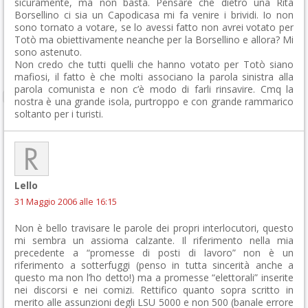
sicuramente, ma non basta. Pensare che dietro una Rita
Borsellino ci sia un Capodicasa mi fa venire i brividi. Io non
sono tornato a votare, se lo avessi fatto non avrei votato per
Totò ma obiettivamente neanche per la Borsellino e allora? Mi
sono astenuto.
Non credo che tutti quelli che hanno votato per Totò siano
mafiosi, il fatto è che molti associano la parola sinistra alla
parola comunista e non c’è modo di farli rinsavire. Cmq la
nostra è una grande isola, purtroppo e con grande rammarico
soltanto per i turisti.
Lello
31 Maggio 2006 alle 16:15
Non è bello travisare le parole dei propri interlocutori, questo
mi sembra un assioma calzante. Il riferimento nella mia
precedente a “promesse di posti di lavoro” non è un
riferimento a sotterfuggi (penso in tutta sincerità anche a
questo ma non l’ho detto!) ma a promesse “elettorali” inserite
nei discorsi e nei comizi. Rettifico quanto sopra scritto in
merito alle assunzioni degli LSU 5000 e non 500 (banale errore