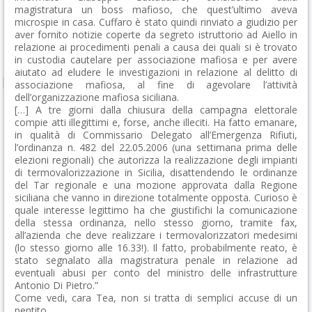
magistratura un boss mafioso, che quest’ultimo aveva
microspie in casa. Cuffaro è stato quindi rinviato a giudizio per
aver fornito notizie coperte da segreto istruttorio ad Aiello in
relazione ai procedimenti penali a causa dei quali si è trovato
in custodia cautelare per associazione mafiosa e per avere
aiutato ad eludere le investigazioni in relazione al delitto di
associazione mafiosa, al fine di agevolare l’attività
dell’organizzazione mafiosa siciliana.
[…] A tre giorni dalla chiusura della campagna elettorale
compie atti illegittimi e, forse, anche illeciti. Ha fatto emanare,
in qualità di Commissario Delegato all’Emergenza Rifiuti,
l’ordinanza n. 482 del 22.05.2006 (una settimana prima delle
elezioni regionali) che autorizza la realizzazione degli impianti
di termovalorizzazione in Sicilia, disattendendo le ordinanze
del Tar regionale e una mozione approvata dalla Regione
siciliana che vanno in direzione totalmente opposta. Curioso è
quale interesse legittimo ha che giustifichi la comunicazione
della stessa ordinanza, nello stesso giorno, tramite fax,
all’azienda che deve realizzare i termovalorizzatori medesimi
(lo stesso giorno alle 16.33!). Il fatto, probabilmente reato, è
stato segnalato alla magistratura penale in relazione ad
eventuali abusi per conto del ministro delle infrastrutture
Antonio Di Pietro.”
Come vedi, cara Tea, non si tratta di semplici accuse di un
pentito.