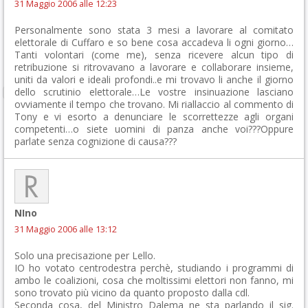
31 Maggio 2006 alle 12:23
Personalmente sono stata 3 mesi a lavorare al comitato
elettorale di Cuffaro e so bene cosa accadeva li ogni giorno…
Tanti volontari (come me), senza ricevere alcun tipo di
retribuzione si ritrovavano a lavorare e collaborare insieme,
uniti da valori e ideali profondi..e mi trovavo li anche il giorno
dello scrutinio elettorale…Le vostre insinuazione lasciano
ovviamente il tempo che trovano. Mi riallaccio al commento di
Tony e vi esorto a denunciare le scorrettezze agli organi
competenti…o siete uomini di panza anche voi???Oppure
parlate senza cognizione di causa???
NIno
31 Maggio 2006 alle 13:12
Solo una precisazione per Lello.
IO ho votato centrodestra perchè, studiando i programmi di
ambo le coalizioni, cosa che moltissimi elettori non fanno, mi
sono trovato più vicino da quanto proposto dalla cdl.
Seconda cosa, del Ministro Dalema ne sta parlando il sig.