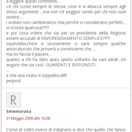
a leggere questi commenti.
c’è chi scrive sempre le stesse cose e si attacca sempre agli
stessi argomenti …ma non c’è peggior sordo per chi non vuol
sentire….
i siciliani non cambieranno mai perchè si considerano perfetti…
vi ricorda qualcosa????
e poi cosa volete che sia per un presidente della Regione
essere accusati di FAVOREGGIAMENTO SEMPLICE????
squinzellacchere e sicuramente ci sarà sempre qualche
avvocatucolo che proverà a convincermi che…..
ma mi faccia il piacere…
quanto a chi ha dato aiuto spinto soltanto da sani ideali…mi
auguro che sia così…GUARDATI E RISPONDITI .
…
e che una risata vi seppellisca!!!!!
pequod
Smemorata
31 Maggio 2006 alle 16:38
Come al solito invece di indignarsi si dice che quello che fanno