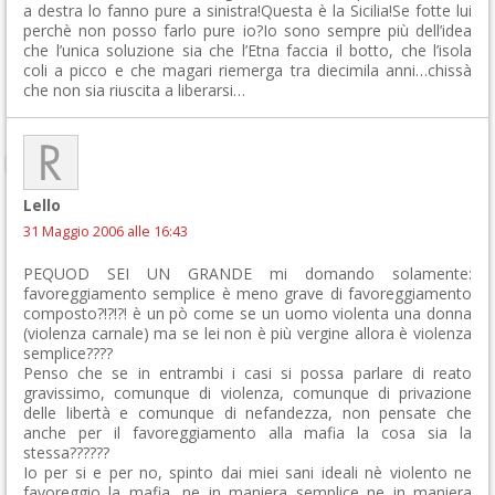
a destra lo fanno pure a sinistra!Questa è la Sicilia!Se fotte lui
perchè non posso farlo pure io?Io sono sempre più dell’idea
che l’unica soluzione sia che l’Etna faccia il botto, che l’isola
coli a picco e che magari riemerga tra diecimila anni…chissà
che non sia riuscita a liberarsi…
Lello
31 Maggio 2006 alle 16:43
PEQUOD SEI UN GRANDE mi domando solamente:
favoreggiamento semplice è meno grave di favoreggiamento
composto?!?!?! è un pò come se un uomo violenta una donna
(violenza carnale) ma se lei non è più vergine allora è violenza
semplice????
Penso che se in entrambi i casi si possa parlare di reato
gravissimo, comunque di violenza, comunque di privazione
delle libertà e comunque di nefandezza, non pensate che
anche per il favoreggiamento alla mafia la cosa sia la
stessa??????
Io per si e per no, spinto dai miei sani ideali nè violento ne
favoreggio la mafia, ne in maniera semplice ne in maniera