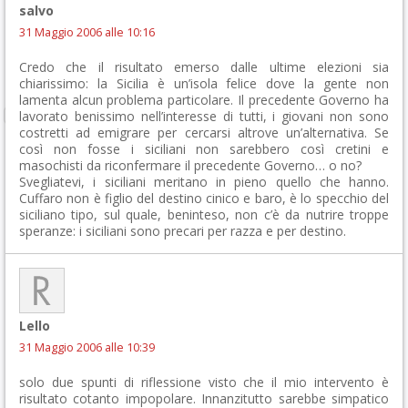
salvo
31 Maggio 2006 alle 10:16
Credo che il risultato emerso dalle ultime elezioni sia
chiarissimo: la Sicilia è un’isola felice dove la gente non
lamenta alcun problema particolare. Il precedente Governo ha
lavorato benissimo nell’interesse di tutti, i giovani non sono
costretti ad emigrare per cercarsi altrove un’alternativa. Se
così non fosse i siciliani non sarebbero così cretini e
masochisti da riconfermare il precedente Governo… o no?
Svegliatevi, i siciliani meritano in pieno quello che hanno.
Cuffaro non è figlio del destino cinico e baro, è lo specchio del
siciliano tipo, sul quale, beninteso, non c’è da nutrire troppe
speranze: i siciliani sono precari per razza e per destino.
Lello
31 Maggio 2006 alle 10:39
solo due spunti di riflessione visto che il mio intervento è
risultato cotanto impopolare. Innanzitutto sarebbe simpatico