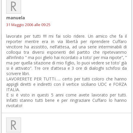
manuela
31 Maggio 2006 alle 09:25
lavorate per tutti !!!! mi fai solo ridere. Un amico che fa il
reporter mentre era in via libertà per riprendere Cuffaro
vincitore ha assistito, nell’attesa, ad una serie interminabili di
colloqui tra diversi esponenti del partito che ripetevanmo
all’infinito ” ma poi glielo hai ricordato a toto’ per mia nipote”, ”
ma per quella sitazione di mio figlio, lo puoi vedere se toto’ già
si è attivato”. Tre ore d’attesa e 3 ore di dialoghi schifosi da
scrivere libri.
LAVORERETE PER TUTTI….. certo per tutti coloro che hanno
appigli diretti e indiretti con il vertice siciliano UDC e FORZA
ITALIA.
E si è visto in questi 5 anni come avete lavorato per tutti.
Infatti stanno tutti bene e per ringraziare Cuffaro lo hanno
rivotato!