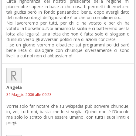
Circa l’ignoranza del nostro presidente della regione mi
piacerebbe sapere in base a che cosa ti permetti di emettere
tali giudizi però in fondo pensandoci bene, dopo avergli dato
del mafioso dargli dell’ignorante è anche un complimento…
Noi lavoreremo per tutti, per chi ci ha votato e per chi ha
votato la borsellino..Noi amiamo la sicilia e ci batteremo per la
lotta alla legalità…una lotta che non è fatta solo di slogasn o
di insulti verso gli avversari politici ma di azioni concrete!
…se un giorno vorremo dibattere sui programmi politici sarò
bene lieta di dialogare con chiunque diversamente ci sono
livelli a cui noi non ci abbassiamo!
Angela
31 Maggio 2006 alle 09:23
Vorrei solo far notare che su wikipedia può scrivere chiunque,
io, voi, tutti noi, basta che lo si voglia. Quindi non è l’Oracolo
ma solo lo scritto di un essere umano, con tutti i suoi limiti e
pregi.