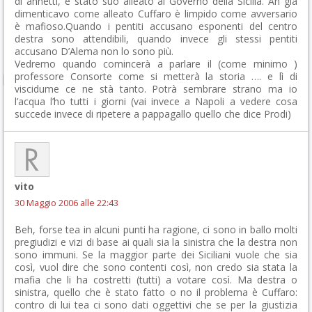
di annetti, è stato suo alleato al Governo della Sicilia. Ah già
dimenticavo come alleato Cuffaro è limpido come avversario
è mafioso.Quando i pentiti accusano esponenti del centro
destra sono attendibili, quando invece gli stessi pentiti
accusano D’Alema non lo sono più.
Vedremo quando comincerà a parlare il (come minimo )
professore Consorte come si metterà la storia …. e lì di
viscidume ce ne stà tanto. Potrà sembrare strano ma io
l’acqua l’ho tutti i giorni (vai invece a Napoli a vedere cosa
succede invece di ripetere a pappagallo quello che dice Prodi)
vito
30 Maggio 2006 alle 22:43
Beh, forse tea in alcuni punti ha ragione, ci sono in ballo molti
pregiudizi e vizi di base ai quali sia la sinistra che la destra non
sono immuni. Se la maggior parte dei Siciliani vuole che sia
così, vuol dire che sono contenti così, non credo sia stata la
mafia che li ha costretti (tutti) a votare così. Ma destra o
sinistra, quello che è stato fatto o no il problema è Cuffaro:
contro di lui tea ci sono dati oggettivi che se per la giustizia