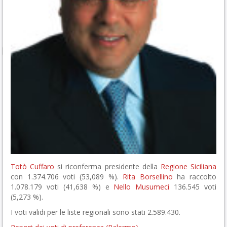
Totò Cuffaro
si riconferma presidente della
Regione Siciliana
con 1.374.706 voti (53,089 %).
Rita Borsellino
ha raccolto
1.078.179 voti (41,638 %) e
Nello Musumeci
136.545 voti
(5,273 %).
I voti validi per le liste regionali sono stati 2.589.430.