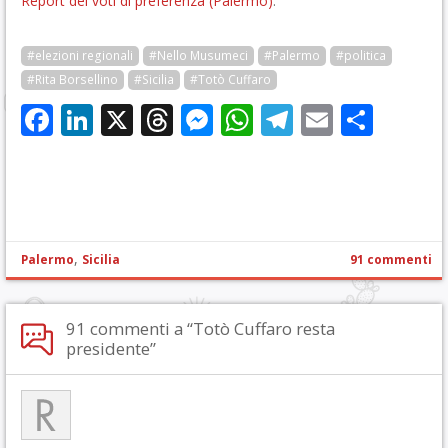
Report dei voti di preferenza (Palermo)
.
#elezioni regionali
#Nello Musumeci
#Palermo
#politica
#Rita Borsellino
#Sicilia
#Totò Cuffaro
Facebook
LinkedIn
X
Threads
Messenger
WhatsApp
Telegram
Email
Cond
,
Palermo
Sicilia
91 commenti
91 commenti a “Totò Cuffaro resta
presidente”