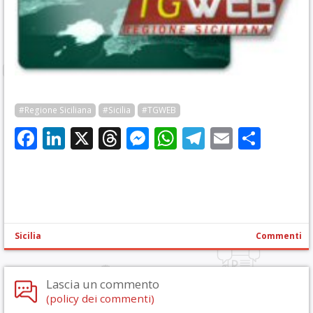
#Regione Siciliana
#Sicilia
#TGWEB
Facebook
LinkedIn
X
Threads
Messenger
WhatsApp
Telegram
Email
Cond
Sicilia
Commenti
Lascia un commento
(policy dei commenti)