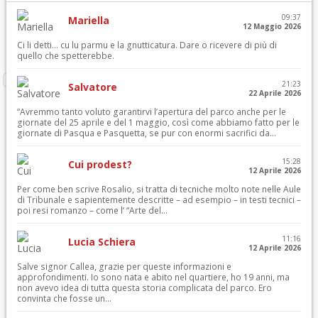
09:37
Mariella
12 Maggio 2026
Ci li detti… cu lu parmu e la gnutticatura. Dare o ricevere di più di
quello che spetterebbe.
21:23
Salvatore
22 Aprile 2026
“Avremmo tanto voluto garantirvi l’apertura del parco anche per le
giornate del 25 aprile e del 1 maggio, così come abbiamo fatto per le
giornate di Pasqua e Pasquetta, se pur con enormi sacrifici da...
15:28
Cui prodest?
12 Aprile 2026
Per come ben scrive Rosalio, si tratta di tecniche molto note nelle Aule
di Tribunale e sapientemente descritte – ad esempio – in testi tecnici –
poi resi romanzo – come l’ “Arte del...
11:16
Lucia Schiera
12 Aprile 2026
Salve signor Callea, grazie per queste informazioni e
approfondimenti. Io sono nata e abito nel quartiere, ho 19 anni, ma
non avevo idea di tutta questa storia complicata del parco. Ero
convinta che fosse un...