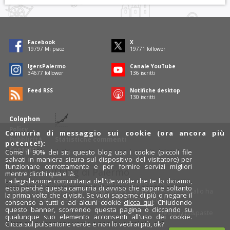
Facebook
X
19797
Mi piace
19771
follower
IgersPalermo
Canale YouTube
34678
follower
136
iscritti
Feed RSS
Notifiche desktop
130
iscritti
Colophon
Policy
Camurrìa di messaggio sui cookie (ora ancora più
Pubblicità
Statistiche commenti
potente!):
Contatti
Come il 90% dei siti questo blog usa i cookie (piccoli file
salvati in maniera sicura sul dispositivo del visitatore) per
funzionare correttamente e per fornire servizi migliori
Rosalio è il blog di Palermo
mentre clicchi qua e là.
La legislazione comunitaria dell'Ue vuole che te lo diciamo,
754 autori
raccontano Palermo dal loro punto di vista.
ecco perché questa camurrìa di avviso che appare soltanto
Anche tu puoi essere uno degli autori: inviaci un'
e-mail
. Rosalio ha
la prima volta che ci visiti. Se vuoi saperne di più o negare il
anche una sezione
fotoblog
e una sezione
videoblog
.
consenso a tutti o ad alcuni cookie
clicca qui
. Chiudendo
questo banner, scorrendo questa pagina o cliccando su
Design
cut&paste
qualunque suo elemento acconsenti all'uso dei cookie.
Clicca sul pulsantone verde e non lo vedrai più, ok?
Rosalio.it