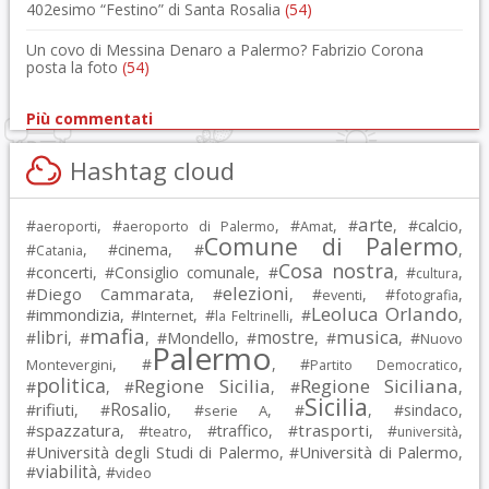
402esimo “Festino” di Santa Rosalia
(54)
Un covo di Messina Denaro a Palermo? Fabrizio Corona
posta la foto
(54)
Più commentati
Hashtag cloud
arte
calcio
#
, #
, #
, #
, #
,
aeroporti
aeroporto di Palermo
Amat
Comune di Palermo
#
, #
cinema
, #
,
Catania
Cosa nostra
#
concerti
, #
Consiglio comunale
, #
, #
,
cultura
elezioni
Diego Cammarata
#
, #
, #
, #
,
eventi
fotografia
Leoluca Orlando
immondizia
#
, #
, #
, #
,
Internet
la Feltrinelli
mafia
musica
libri
mostre
#
, #
, #
Mondello
, #
, #
, #
Nuovo
Palermo
, #
, #
,
Montevergini
Partito Democratico
politica
Regione Sicilia
Regione Siciliana
#
, #
, #
,
Sicilia
Rosalio
rifiuti
#
, #
, #
, #
, #
sindaco
,
serie A
spazzatura
trasporti
#
, #
, #
traffico
, #
, #
,
teatro
università
Università degli Studi di Palermo
Università di Palermo
#
, #
,
viabilità
#
, #
video