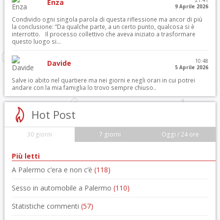
21:41
Enza
9 Aprile 2026
Condivido ogni singola parola di questa riflessione ma ancor di più
la conclusione: “Da qualche parte, a un certo punto, qualcosa si è
interrotto. Il processo collettivo che aveva iniziato a trasformare
questo luogo si...
10:48
Davide
5 Aprile 2026
Salve io abito nel quartiere ma nei giorni e negli orari in cui potrei
andare con la mia famiglia lo trovo sempre chiuso..
Hot Post
30 giorni
7 giorni
Oggi / 24 ore
Più letti
A Palermo c’era e non c’è
(118)
Sesso in automobile a Palermo
(110)
Statistiche commenti
(57)