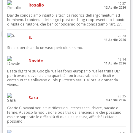
10:37
Rosalio
12 Aprile 2026
Davide conosciamo intanto la tecnica retorica dell’argomentum ad
hominem. I contenuti dei singoli post del blog rappresentano il punto
di vista dell’autore, che ben conosciamo come conosciamo l’art. 27...
20:20
S.
11 Aprile 2026
Sta scoperchiando un vaso pericolosissimo.
12:14
Davide
11 Aprile 2026
Basta digitare su Google “Callea fondi europei” o “Callea truffa UE”
per trovarsi davanti a una quantità non trascurabile di articoli e
contenuti che sollevano dubbi piuttosto seri. E allora la domanda
viene...
23:25
Sara
9 Aprile 2026
Grazie Giovanni per le tue riflessioni interessanti, chiare, pacate e
ferme. Auspico la risoluzione positiva della vicenda, e che possano
essere superate le difficoltà di qualsiasi natura, affinché i cittadini
possano...