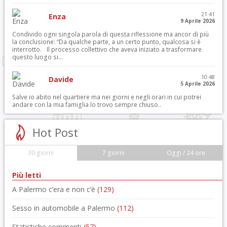
21:41
Enza
9 Aprile 2026
Condivido ogni singola parola di questa riflessione ma ancor di più
la conclusione: “Da qualche parte, a un certo punto, qualcosa si è
interrotto. Il processo collettivo che aveva iniziato a trasformare
questo luogo si...
10:48
Davide
5 Aprile 2026
Salve io abito nel quartiere ma nei giorni e negli orari in cui potrei
andare con la mia famiglia lo trovo sempre chiuso..
Hot Post
30 giorni
7 giorni
Oggi / 24 ore
Più letti
A Palermo c’era e non c’è
(129)
Sesso in automobile a Palermo
(112)
Statistiche commenti
(57)