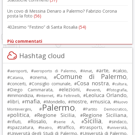
Un covo di Messina Denaro a Palermo? Fabrizio Corona
posta la foto
(56)
402esimo “Festino” di Santa Rosalia
(54)
Più commentati
Hashtag cloud
arte
calcio
#
, #
, #
, #
, #
,
aeroporti
aeroporto di Palermo
Amat
Comune di Palermo
#
, #
cinema
, #
,
Catania
Cosa nostra
#
concerti
, #
Consiglio comunale
, #
, #
,
cultura
elezioni
Diego Cammarata
#
, #
, #
, #
,
eventi
fotografia
Leoluca Orlando
immondizia
#
, #
, #
, #
,
Internet
la Feltrinelli
mafia
musica
libri
mostre
#
, #
, #
Mondello
, #
, #
, #
Nuovo
Palermo
, #
, #
,
Montevergini
Partito Democratico
politica
Regione Sicilia
Regione Siciliana
#
, #
, #
,
Sicilia
Rosalio
rifiuti
#
, #
, #
, #
, #
sindaco
,
serie A
spazzatura
trasporti
#
, #
, #
traffico
, #
, #
,
teatro
università
Università degli Studi di Palermo
Università di Palermo
#
, #
,