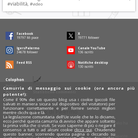
viabilità
#
, #
video
Facebook
X
19797
Mi piace
19771
follower
IgersPalermo
Canale YouTube
34678
follower
136
iscritti
Feed RSS
Notifiche desktop
130
iscritti
Colophon
Policy
Camurrìa di messaggio sui cookie (ora ancora più
Pubblicità
Statistiche commenti
potente!):
Contatti
Come il 90% dei siti questo blog usa i cookie (piccoli file
salvati in maniera sicura sul dispositivo del visitatore) per
funzionare correttamente e per fornire servizi migliori
Rosalio è il blog di Palermo
mentre clicchi qua e là.
La legislazione comunitaria dell'Ue vuole che te lo diciamo,
754 autori
raccontano Palermo dal loro punto di vista.
ecco perché questa camurrìa di avviso che appare soltanto
Anche tu puoi essere uno degli autori: inviaci un'
e-mail
. Rosalio ha
la prima volta che ci visiti. Se vuoi saperne di più o negare il
anche una sezione
fotoblog
e una sezione
videoblog
.
consenso a tutti o ad alcuni cookie
clicca qui
. Chiudendo
questo banner, scorrendo questa pagina o cliccando su
Design
cut&paste