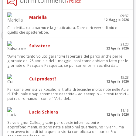
Ultimi commenti
(172.602)
09:37
Mariella
12 Maggio 2026
Ci li detti… cu lu parmu e la gnutticatura. Dare o ricevere di più di
quello che spetterebbe.
21:23
Salvatore
22 Aprile 2026
“Avremmo tanto voluto garantirvi l’apertura del parco anche per le
giornate del 25 aprile e del 1 maggio, così come abbiamo fatto per le
giornate di Pasqua e Pasquetta, se pur con enormi sacrifici da...
15:28
Cui prodest?
12 Aprile 2026
Per come ben scrive Rosalio, si tratta di tecniche molto note nelle Aule
di Tribunale e sapientemente descritte – ad esempio – in testi tecnici –
poi resi romanzo – come l’ “Arte del...
11:16
Lucia Schiera
12 Aprile 2026
Salve signor Callea, grazie per queste informazioni e
approfondimenti. Io sono nata e abito nel quartiere, ho 19 anni, ma
non avevo idea di tutta questa storia complicata del parco. Ero