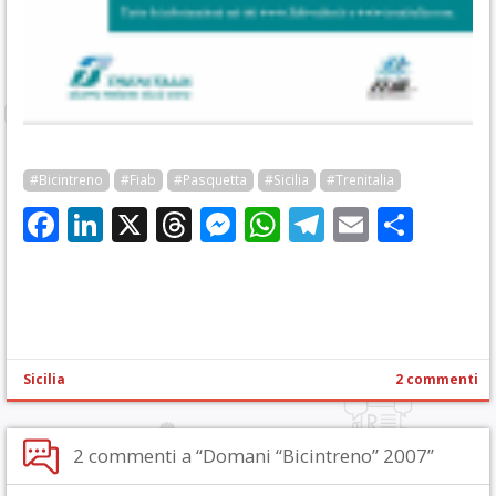
#Bicintreno
#Fiab
#Pasquetta
#Sicilia
#Trenitalia
Facebook
LinkedIn
X
Threads
Messenger
WhatsApp
Telegram
Email
Cond
Sicilia
2 commenti
2 commenti a “Domani “Bicintreno” 2007”