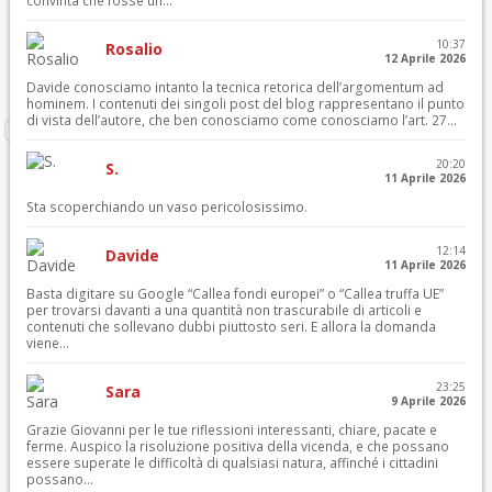
convinta che fosse un...
10:37
Rosalio
12 Aprile 2026
Davide conosciamo intanto la tecnica retorica dell’argomentum ad
hominem. I contenuti dei singoli post del blog rappresentano il punto
di vista dell’autore, che ben conosciamo come conosciamo l’art. 27...
20:20
S.
11 Aprile 2026
Sta scoperchiando un vaso pericolosissimo.
12:14
Davide
11 Aprile 2026
Basta digitare su Google “Callea fondi europei” o “Callea truffa UE”
per trovarsi davanti a una quantità non trascurabile di articoli e
contenuti che sollevano dubbi piuttosto seri. E allora la domanda
viene...
23:25
Sara
9 Aprile 2026
Grazie Giovanni per le tue riflessioni interessanti, chiare, pacate e
ferme. Auspico la risoluzione positiva della vicenda, e che possano
essere superate le difficoltà di qualsiasi natura, affinché i cittadini
possano...