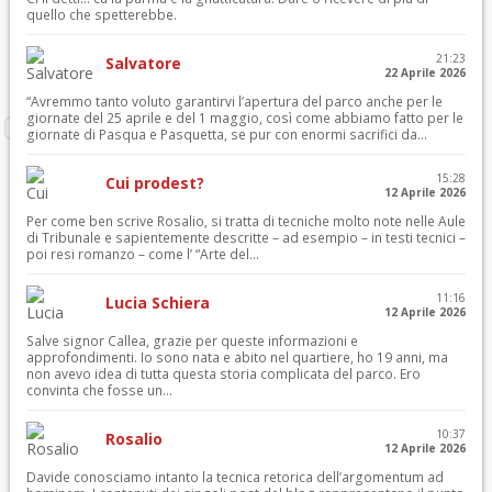
quello che spetterebbe.
21:23
Salvatore
22 Aprile 2026
“Avremmo tanto voluto garantirvi l’apertura del parco anche per le
giornate del 25 aprile e del 1 maggio, così come abbiamo fatto per le
giornate di Pasqua e Pasquetta, se pur con enormi sacrifici da...
15:28
Cui prodest?
12 Aprile 2026
Per come ben scrive Rosalio, si tratta di tecniche molto note nelle Aule
di Tribunale e sapientemente descritte – ad esempio – in testi tecnici –
poi resi romanzo – come l’ “Arte del...
11:16
Lucia Schiera
12 Aprile 2026
Salve signor Callea, grazie per queste informazioni e
approfondimenti. Io sono nata e abito nel quartiere, ho 19 anni, ma
non avevo idea di tutta questa storia complicata del parco. Ero
convinta che fosse un...
10:37
Rosalio
12 Aprile 2026
Davide conosciamo intanto la tecnica retorica dell’argomentum ad