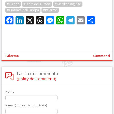
#Europa
#Festa dell'Europa
#Giardino inglese
#Giornate dell'Europa
#Palermo
Facebook
LinkedIn
X
Threads
Messenger
WhatsApp
Telegram
Email
Cond
Palermo
Commenti
Lascia un commento
(policy dei commenti)
Nome
e-mail (non verrà pubblicata)