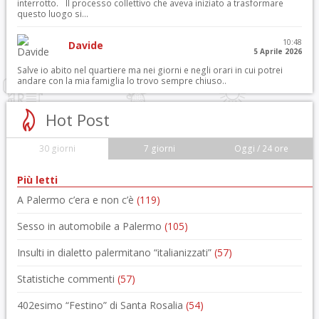
interrotto. Il processo collettivo che aveva iniziato a trasformare
questo luogo si...
10:48
Davide
5 Aprile 2026
Salve io abito nel quartiere ma nei giorni e negli orari in cui potrei
andare con la mia famiglia lo trovo sempre chiuso..
Hot Post
30 giorni
7 giorni
Oggi / 24 ore
Più letti
A Palermo c’era e non c’è
(119)
Sesso in automobile a Palermo
(105)
Insulti in dialetto palermitano “italianizzati”
(57)
Statistiche commenti
(57)
402esimo “Festino” di Santa Rosalia
(54)