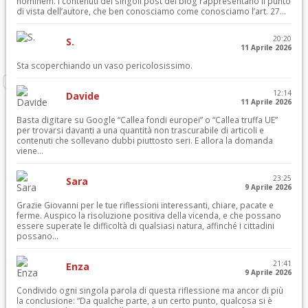
hominem. I contenuti dei singoli post del blog rappresentano il punto
di vista dell’autore, che ben conosciamo come conosciamo l’art. 27...
20:20
S.
11 Aprile 2026
Sta scoperchiando un vaso pericolosissimo.
12:14
Davide
11 Aprile 2026
Basta digitare su Google “Callea fondi europei” o “Callea truffa UE”
per trovarsi davanti a una quantità non trascurabile di articoli e
contenuti che sollevano dubbi piuttosto seri. E allora la domanda
viene...
23:25
Sara
9 Aprile 2026
Grazie Giovanni per le tue riflessioni interessanti, chiare, pacate e
ferme. Auspico la risoluzione positiva della vicenda, e che possano
essere superate le difficoltà di qualsiasi natura, affinché i cittadini
possano...
21:41
Enza
9 Aprile 2026
Condivido ogni singola parola di questa riflessione ma ancor di più
la conclusione: “Da qualche parte, a un certo punto, qualcosa si è