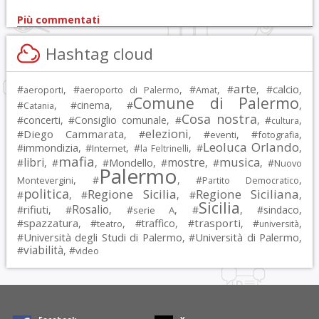
Più commentati
Hashtag cloud
arte
calcio
#
, #
, #
, #
, #
,
aeroporti
aeroporto di Palermo
Amat
Comune di Palermo
#
, #
cinema
, #
,
Catania
Cosa nostra
#
concerti
, #
Consiglio comunale
, #
, #
,
cultura
elezioni
Diego Cammarata
#
, #
, #
, #
,
eventi
fotografia
Leoluca Orlando
immondizia
#
, #
, #
, #
,
Internet
la Feltrinelli
mafia
musica
libri
mostre
#
, #
, #
Mondello
, #
, #
, #
Nuovo
Palermo
, #
, #
,
Montevergini
Partito Democratico
politica
Regione Sicilia
Regione Siciliana
#
, #
, #
,
Sicilia
Rosalio
rifiuti
#
, #
, #
, #
, #
sindaco
,
serie A
spazzatura
trasporti
#
, #
, #
traffico
, #
, #
,
teatro
università
Università degli Studi di Palermo
Università di Palermo
#
, #
,
viabilità
#
, #
video