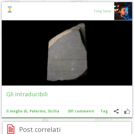
Tony Siino
Gli intraducibili
,
,
Il meglio di
Palermo
Sicilia
301 commenti
Tag
Post correlati