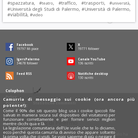
spazzatura
trasporti
#
, #
, #
traffico
, #
, #
,
teatro
università
Università degli Studi di Palermo
Università di Palermo
#
, #
,
viabilità
#
, #
video
Facebook
X
19797
Mi piace
19771
follower
IgersPalermo
Canale YouTube
34678
follower
136
iscritti
Feed RSS
Notifiche desktop
130
iscritti
Colophon
Policy
Camurrìa di messaggio sui cookie (ora ancora più
Pubblicità
Statistiche commenti
potente!):
Contatti
Come il 90% dei siti questo blog usa i cookie (piccoli file
salvati in maniera sicura sul dispositivo del visitatore) per
funzionare correttamente e per fornire servizi migliori
Rosalio è il blog di Palermo
mentre clicchi qua e là.
La legislazione comunitaria dell'Ue vuole che te lo diciamo,
754 autori
raccontano Palermo dal loro punto di vista.
ecco perché questa camurrìa di avviso che appare soltanto
Anche tu puoi essere uno degli autori: inviaci un'
e-mail
. Rosalio ha
la prima volta che ci visiti. Se vuoi saperne di più o negare il