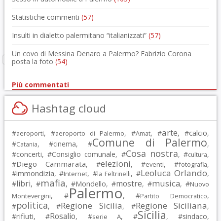
Statistiche commenti
(57)
Insulti in dialetto palermitano “italianizzati”
(57)
Un covo di Messina Denaro a Palermo? Fabrizio Corona
posta la foto
(54)
Più commentati
Hashtag cloud
arte
calcio
#
, #
, #
, #
, #
,
aeroporti
aeroporto di Palermo
Amat
Comune di Palermo
#
, #
cinema
, #
,
Catania
Cosa nostra
#
concerti
, #
Consiglio comunale
, #
, #
,
cultura
elezioni
Diego Cammarata
#
, #
, #
, #
,
eventi
fotografia
Leoluca Orlando
immondizia
#
, #
, #
, #
,
Internet
la Feltrinelli
mafia
musica
libri
mostre
#
, #
, #
Mondello
, #
, #
, #
Nuovo
Palermo
, #
, #
,
Montevergini
Partito Democratico
politica
Regione Sicilia
Regione Siciliana
#
, #
, #
,
Sicilia
Rosalio
rifiuti
#
, #
, #
, #
, #
sindaco
,
serie A