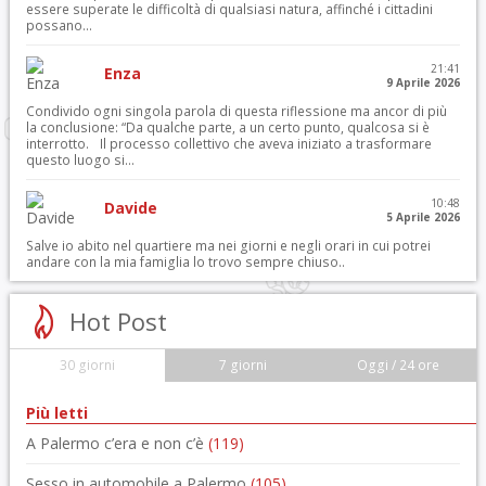
essere superate le difficoltà di qualsiasi natura, affinché i cittadini
possano...
21:41
Enza
9 Aprile 2026
Condivido ogni singola parola di questa riflessione ma ancor di più
la conclusione: “Da qualche parte, a un certo punto, qualcosa si è
interrotto. Il processo collettivo che aveva iniziato a trasformare
questo luogo si...
10:48
Davide
5 Aprile 2026
Salve io abito nel quartiere ma nei giorni e negli orari in cui potrei
andare con la mia famiglia lo trovo sempre chiuso..
Hot Post
30 giorni
7 giorni
Oggi / 24 ore
Più letti
A Palermo c’era e non c’è
(119)
Sesso in automobile a Palermo
(105)