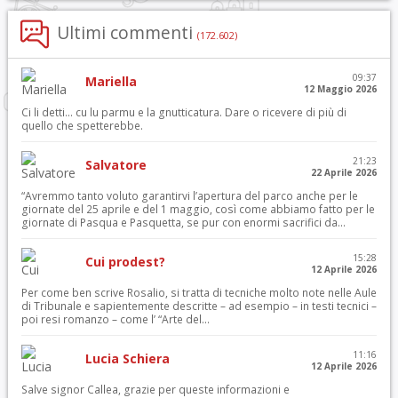
Ultimi commenti
(172.602)
09:37
Mariella
12 Maggio 2026
Ci li detti… cu lu parmu e la gnutticatura. Dare o ricevere di più di
quello che spetterebbe.
21:23
Salvatore
22 Aprile 2026
“Avremmo tanto voluto garantirvi l’apertura del parco anche per le
giornate del 25 aprile e del 1 maggio, così come abbiamo fatto per le
giornate di Pasqua e Pasquetta, se pur con enormi sacrifici da...
15:28
Cui prodest?
12 Aprile 2026
Per come ben scrive Rosalio, si tratta di tecniche molto note nelle Aule
di Tribunale e sapientemente descritte – ad esempio – in testi tecnici –
poi resi romanzo – come l’ “Arte del...
11:16
Lucia Schiera
12 Aprile 2026
Salve signor Callea, grazie per queste informazioni e