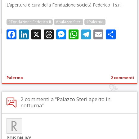
L’apertura è cura della
Fondazione
società Federico II s.r.l.
#Fondazione Federico II
#palazzo Steri
#Palermo
Facebook
LinkedIn
X
Threads
Messenger
WhatsApp
Telegram
Email
Cond
Palermo
2 commenti
2 commenti a “Palazzo Steri aperto in
notturna”
POISON IVY