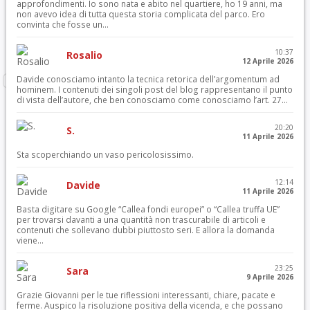
approfondimenti. Io sono nata e abito nel quartiere, ho 19 anni, ma
non avevo idea di tutta questa storia complicata del parco. Ero
convinta che fosse un...
10:37
Rosalio
12 Aprile 2026
Davide conosciamo intanto la tecnica retorica dell’argomentum ad
hominem. I contenuti dei singoli post del blog rappresentano il punto
di vista dell’autore, che ben conosciamo come conosciamo l’art. 27...
20:20
S.
11 Aprile 2026
Sta scoperchiando un vaso pericolosissimo.
12:14
Davide
11 Aprile 2026
Basta digitare su Google “Callea fondi europei” o “Callea truffa UE”
per trovarsi davanti a una quantità non trascurabile di articoli e
contenuti che sollevano dubbi piuttosto seri. E allora la domanda
viene...
23:25
Sara
9 Aprile 2026
Grazie Giovanni per le tue riflessioni interessanti, chiare, pacate e
ferme. Auspico la risoluzione positiva della vicenda, e che possano