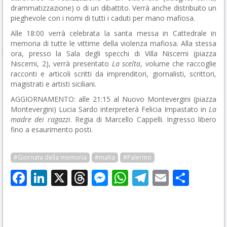
drammatizzazione) o di un dibattito. Verrà anche distribuito un
pieghevole con i nomi di tutti i caduti per mano mafiosa.
Alle 18:00 verrà celebrata la santa messa in Cattedrale in
memoria di tutte le vittime della violenza mafiosa. Alla stessa
ora, presso la Sala degli specchi di Villa Niscemi (piazza
Niscemi, 2), verrà presentato
La scelta
, volume che raccoglie
racconti e articoli scritti da imprenditori, giornalisti, scrittori,
magistrati e artisti siciliani.
AGGIORNAMENTO: alle 21:15 al Nuovo Montevergini (piazza
Montevergini) Lucia Sardo interpreterà Felicia Impastato in
La
madre dei ragazzi
. Regia di Marcello Cappelli. Ingresso libero
fino a esaurimento posti.
#Giornata della memoria
#mafia
#Palermo
Facebook
LinkedIn
X
Threads
Messenger
WhatsApp
Telegram
Email
Cond