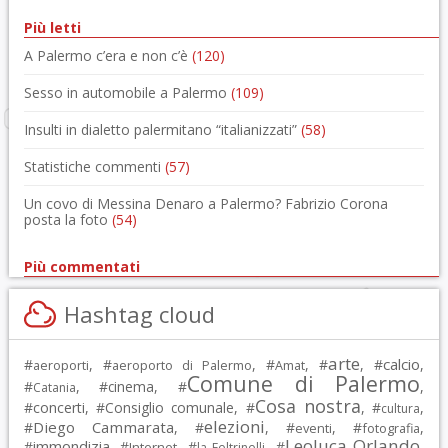
Più letti
A Palermo c’era e non c’è
(120)
Sesso in automobile a Palermo
(109)
Insulti in dialetto palermitano “italianizzati”
(58)
Statistiche commenti
(57)
Un covo di Messina Denaro a Palermo? Fabrizio Corona
posta la foto
(54)
Più commentati
Hashtag cloud
arte
calcio
#
, #
, #
, #
, #
,
aeroporti
aeroporto di Palermo
Amat
Comune di Palermo
#
, #
cinema
, #
,
Catania
Cosa nostra
#
concerti
, #
Consiglio comunale
, #
, #
,
cultura
elezioni
Diego Cammarata
#
, #
, #
, #
,
eventi
fotografia
Leoluca Orlando
immondizia
#
, #
, #
, #
,
Internet
la Feltrinelli