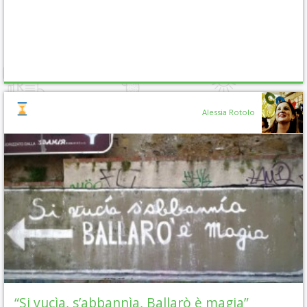
Alessia Rotolo
“Si vucìa, s’abbannìa, Ballarò è magia”