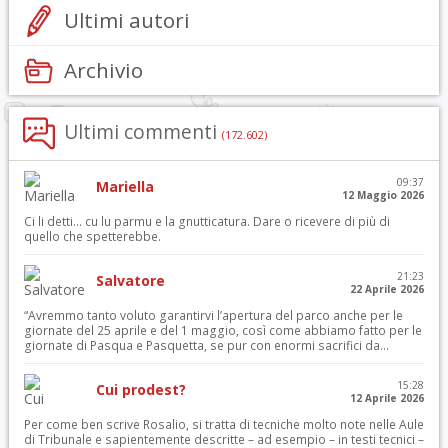
Ultimi autori
Archivio
Ultimi commenti
(172.602)
09:37
Mariella
12 Maggio 2026
Ci li detti… cu lu parmu e la gnutticatura. Dare o ricevere di più di
quello che spetterebbe.
21:23
Salvatore
22 Aprile 2026
“Avremmo tanto voluto garantirvi l’apertura del parco anche per le
giornate del 25 aprile e del 1 maggio, così come abbiamo fatto per le
giornate di Pasqua e Pasquetta, se pur con enormi sacrifici da...
15:28
Cui prodest?
12 Aprile 2026
Per come ben scrive Rosalio, si tratta di tecniche molto note nelle Aule
di Tribunale e sapientemente descritte – ad esempio – in testi tecnici –