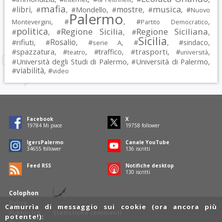
mafia
musica
libri
mostre
#
, #
, #
Mondello
, #
, #
, #
Nuovo
Palermo
, #
, #
,
Montevergini
Partito Democratico
politica
Regione Sicilia
Regione Siciliana
#
, #
, #
,
Sicilia
Rosalio
rifiuti
#
, #
, #
, #
, #
sindaco
,
serie A
spazzatura
trasporti
#
, #
, #
traffico
, #
, #
,
teatro
università
Università degli Studi di Palermo
Università di Palermo
#
, #
,
viabilità
#
, #
video
Facebook
X
19788
Mi piace
19762
follower
IgersPalermo
Canale YouTube
34661
follower
136
iscritti
Feed RSS
Notifiche desktop
130
iscritti
Colophon
Policy
Camurrìa di messaggio sui cookie (ora ancora più
Pubblicità
Statistiche commenti
potente!):