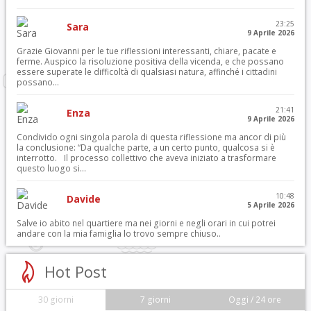
23:25
Sara
9 Aprile 2026
Grazie Giovanni per le tue riflessioni interessanti, chiare, pacate e
ferme. Auspico la risoluzione positiva della vicenda, e che possano
essere superate le difficoltà di qualsiasi natura, affinché i cittadini
possano...
21:41
Enza
9 Aprile 2026
Condivido ogni singola parola di questa riflessione ma ancor di più
la conclusione: “Da qualche parte, a un certo punto, qualcosa si è
interrotto. Il processo collettivo che aveva iniziato a trasformare
questo luogo si...
10:48
Davide
5 Aprile 2026
Salve io abito nel quartiere ma nei giorni e negli orari in cui potrei
andare con la mia famiglia lo trovo sempre chiuso..
Hot Post
30 giorni
7 giorni
Oggi / 24 ore