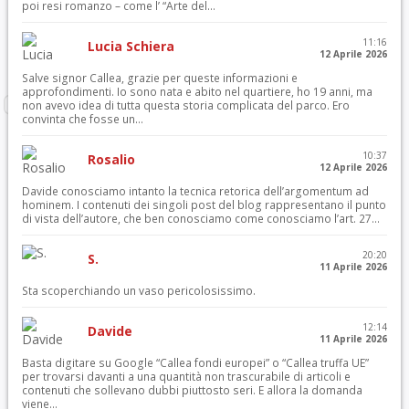
poi resi romanzo – come l’ “Arte del...
11:16
Lucia Schiera
12 Aprile 2026
Salve signor Callea, grazie per queste informazioni e
approfondimenti. Io sono nata e abito nel quartiere, ho 19 anni, ma
non avevo idea di tutta questa storia complicata del parco. Ero
convinta che fosse un...
10:37
Rosalio
12 Aprile 2026
Davide conosciamo intanto la tecnica retorica dell’argomentum ad
hominem. I contenuti dei singoli post del blog rappresentano il punto
di vista dell’autore, che ben conosciamo come conosciamo l’art. 27...
20:20
S.
11 Aprile 2026
Sta scoperchiando un vaso pericolosissimo.
12:14
Davide
11 Aprile 2026
Basta digitare su Google “Callea fondi europei” o “Callea truffa UE”
per trovarsi davanti a una quantità non trascurabile di articoli e
contenuti che sollevano dubbi piuttosto seri. E allora la domanda
viene...