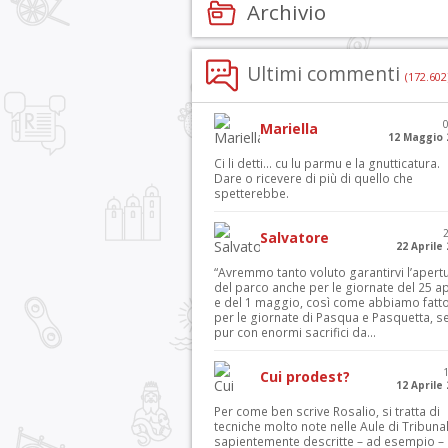
Archivio
Ultimi commenti
(172.602
Mariella
12 Maggio 
Ci li detti… cu lu parmu e la gnutticatura.
Dare o ricevere di più di quello che
spetterebbe.
Salvatore
22 Aprile
“Avremmo tanto voluto garantirvi l’apert
del parco anche per le giornate del 25 ap
e del 1 maggio, così come abbiamo fatt
per le giornate di Pasqua e Pasquetta, s
pur con enormi sacrifici da...
Cui prodest?
12 Aprile
Per come ben scrive Rosalio, si tratta di
tecniche molto note nelle Aule di Tribuna
sapientemente descritte – ad esempio – 