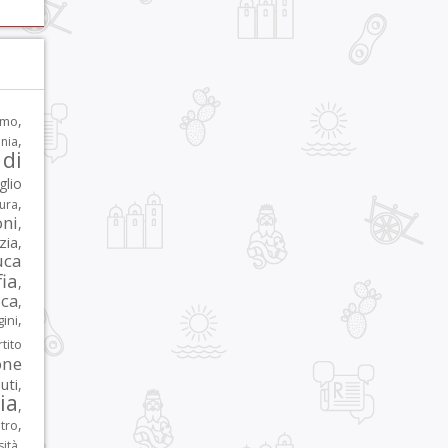
,
rmo
,
nia
di
glio
,
tura
oni
,
zia
,
uca
ia
,
ca
,
,
ni
tito
one
iuti
,
lia
,
,
tro
,
sità