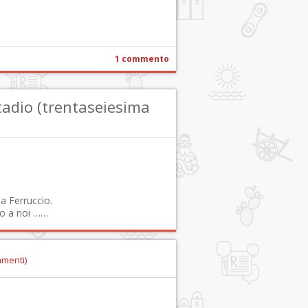
1 commento
adio (trentaseiesima
a Ferruccio.
to a noi ……
mmenti)