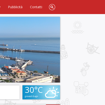
y
Pubblicità
Contatti
30°C
giovedì 6 ago