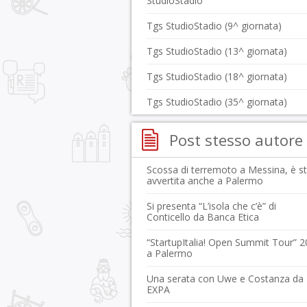
StudioStadio
Tgs StudioStadio (9^ giornata)
Tgs StudioStadio (13^ giornata)
Tgs StudioStadio (18^ giornata)
Tgs StudioStadio (35^ giornata)
Post stesso autore
Scossa di terremoto a Messina, è s
avvertita anche a Palermo
Si presenta “L’isola che c’è” di
Conticello da Banca Etica
“StartupItalia! Open Summit Tour” 
a Palermo
Una serata con Uwe e Costanza da
EXPA