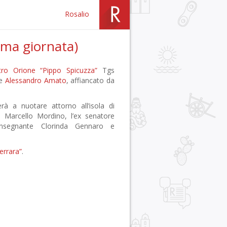
Rosalio
ima giornata)
tro Orione “Pippo Spicuzza”
Tgs
ce
Alessandro Amato
, affiancato da
à a nuotare attorno all’isola di
i
Marcello Mordino, l’ex senatore
insegnante Clorinda Gennaro e
errara”
.
r
pp
gram
ail
Condividi