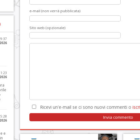
e-mail (non verrà pubblicata)
)
Sito web (opzionale)
09:37
2026
21:23
 2026
ura
rile
o
e
Ricevi un'e-mail se ci sono nuovi commenti o
iscri
15:28
 2026
le e
in