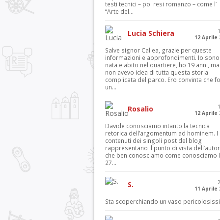
testi tecnici – poi resi romanzo – come l’
“Arte del...
Lucia Schiera
12 Aprile
Salve signor Callea, grazie per queste
informazioni e approfondimenti. Io sono
nata e abito nel quartiere, ho 19 anni, ma
non avevo idea di tutta questa storia
complicata del parco. Ero convinta che f
un...
Rosalio
12 Aprile
Davide conosciamo intanto la tecnica
retorica dell’argomentum ad hominem. I
contenuti dei singoli post del blog
rappresentano il punto di vista dell’autor
che ben conosciamo come conosciamo l’
27...
S.
11 Aprile
Sta scoperchiando un vaso pericolosiss