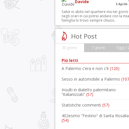
Davide
5 Aprile
Salve io abito nel quartiere ma nei giorni
negli orari in cui potrei andare con la mia
famiglia lo trovo sempre chiuso..
Hot Post
30 giorni
7 giorni
Oggi / 
Più letti
A Palermo c’era e non c’è
(120)
Sesso in automobile a Palermo
(107
Insulti in dialetto palermitano
“italianizzati”
(57)
Statistiche commenti
(57)
402esimo “Festino” di Santa Rosalia
(54)