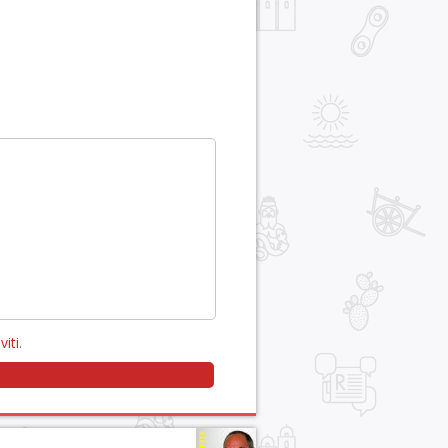
viti
.