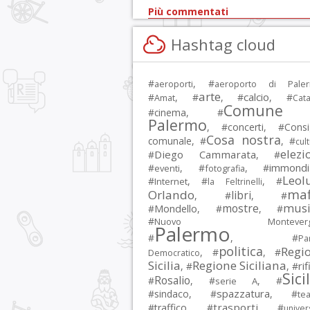
Più commentati
Hashtag cloud
#
, #
aeroporti
aeroporto di Pale
arte
calcio
#
, #
, #
, #
Amat
Cata
Comune 
#
cinema
, #
Palermo
, #
concerti
, #
Consi
Cosa nostra
comunale
, #
, #
cul
elezi
Diego Cammarata
#
, #
immondi
#
, #
, #
eventi
fotografia
Leol
#
, #
, #
Internet
la Feltrinelli
maf
Orlando
libri
, #
, #
musi
mostre
#
Mondello
, #
, #
#
Nuovo Montevergi
Palermo
#
, #
Par
politica
Regi
, #
, #
Democratico
Sicilia
Regione Siciliana
rif
, #
, #
Sici
Rosalio
#
, #
, #
serie A
spazzatura
#
sindaco
, #
, #
tea
trasporti
#
traffico
, #
, #
univer