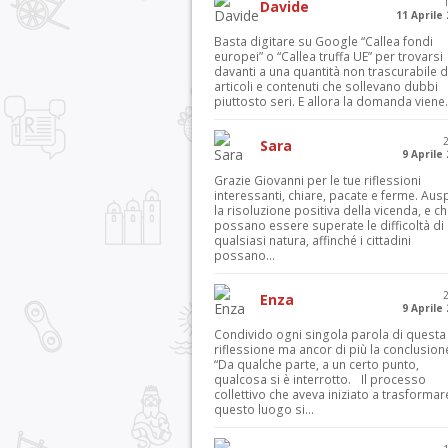
Davide
11 Aprile
Basta digitare su Google “Callea fondi
europei” o “Callea truffa UE” per trovarsi
davanti a una quantità non trascurabile d
articoli e contenuti che sollevano dubbi
piuttosto seri. E allora la domanda viene.
Sara
9 Aprile
Grazie Giovanni per le tue riflessioni
interessanti, chiare, pacate e ferme. Aus
la risoluzione positiva della vicenda, e c
possano essere superate le difficoltà di
qualsiasi natura, affinché i cittadini
possano...
Enza
9 Aprile
Condivido ogni singola parola di questa
riflessione ma ancor di più la conclusion
“Da qualche parte, a un certo punto,
qualcosa si è interrotto. Il processo
collettivo che aveva iniziato a trasformar
questo luogo si...