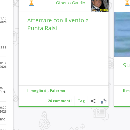
Gilberto Gaudio
11:16
Atterrare con il vento a
 2026
Punta Raisi
osse
10:37
Su
 2026
e,
,
Il meglio di
Palermo
Il m
art.
26 commenti
Tag
20:20
 2026
imo.