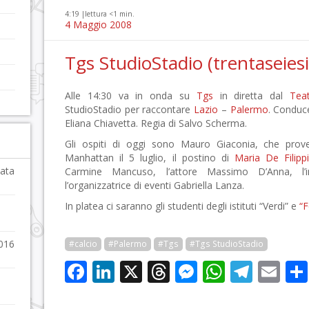
4:19 |
lettura <1 min.
4 Maggio 2008
Tgs StudioStadio (trentaseies
Alle 14:30 va in onda su
Tgs
in diretta dal
Tea
StudioStadio per raccontare
Lazio
–
Palermo
. Condu
Eliana Chiavetta. Regia di Salvo Scherma.
Gli ospiti di oggi sono Mauro Giaconia, che prover
Manhattan il 5 luglio, il postino di
Maria De Filipp
tata
Carmine Mancuso, l’attore Massimo D’Anna, l’
l’organizzatrice di eventi Gabriella Lanza.
In platea ci saranno gli studenti degli istituti “Verdi” e
“F
2016
#calcio
#Palermo
#Tgs
#Tgs StudioStadio
Facebook
LinkedIn
X
Threads
Messenge
WhatsA
Tele
Em