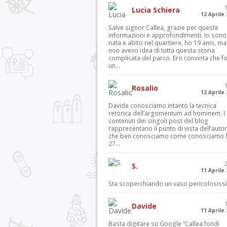
Lucia Schiera
12 Aprile
Salve signor Callea, grazie per queste
informazioni e approfondimenti. Io sono
nata e abito nel quartiere, ho 19 anni, ma
non avevo idea di tutta questa storia
complicata del parco. Ero convinta che f
un...
Rosalio
12 Aprile
Davide conosciamo intanto la tecnica
retorica dell’argomentum ad hominem. I
contenuti dei singoli post del blog
rappresentano il punto di vista dell’autor
che ben conosciamo come conosciamo l’
27...
S.
11 Aprile
Sta scoperchiando un vaso pericolosiss
Davide
11 Aprile
Basta digitare su Google “Callea fondi