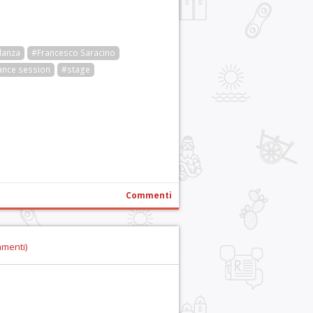
danza
#Francesco Saracino
ance session
#stage
r
pp
gram
ail
Condividi
Commenti
mmenti)