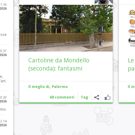
11:16
 2026
osse
10:37
 2026
Cartoline da Mondello
Le
(seconda): fantasmi
pa
e,
art.
,
Il meglio di
Palermo
Il m
68 commenti
Tag
20:20
 2026
imo.
12:14
 2026