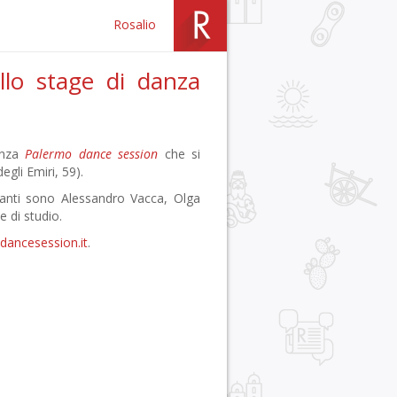
Rosalio
allo stage di danza
danza
Palermo dance session
che si
egli Emiri, 59).
gnanti sono Alessandro Vacca, Olga
 di studio.
dancesession.it
.