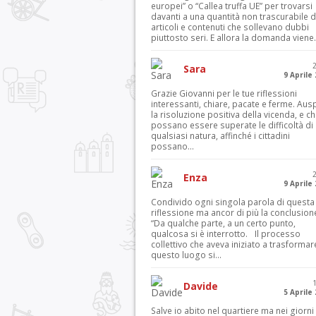
europei” o “Callea truffa UE” per trovarsi
davanti a una quantità non trascurabile d
articoli e contenuti che sollevano dubbi
piuttosto seri. E allora la domanda viene.
Sara
9 Aprile
Grazie Giovanni per le tue riflessioni
interessanti, chiare, pacate e ferme. Aus
la risoluzione positiva della vicenda, e c
possano essere superate le difficoltà di
qualsiasi natura, affinché i cittadini
possano...
Enza
9 Aprile
Condivido ogni singola parola di questa
riflessione ma ancor di più la conclusion
“Da qualche parte, a un certo punto,
qualcosa si è interrotto. Il processo
collettivo che aveva iniziato a trasformar
questo luogo si...
Davide
5 Aprile
Salve io abito nel quartiere ma nei giorni