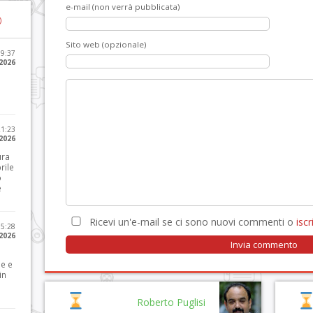
e-mail (non verrà pubblicata)
)
Sito web (opzionale)
09:37
2026
21:23
 2026
ura
rile
o
e
Ricevi un'e-mail se ci sono nuovi commenti o
iscri
15:28
 2026
le e
in
Roberto Puglisi