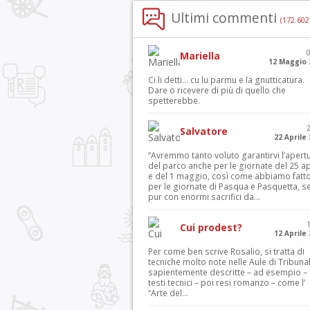
Ultimi commenti
(172.602
Mariella
12 Maggio 
Ci li detti… cu lu parmu e la gnutticatura.
Dare o ricevere di più di quello che
spetterebbe.
Salvatore
22 Aprile
“Avremmo tanto voluto garantirvi l’apert
del parco anche per le giornate del 25 ap
e del 1 maggio, così come abbiamo fatt
per le giornate di Pasqua e Pasquetta, s
pur con enormi sacrifici da...
Cui prodest?
12 Aprile
Per come ben scrive Rosalio, si tratta di
tecniche molto note nelle Aule di Tribuna
sapientemente descritte – ad esempio – 
testi tecnici – poi resi romanzo – come l’
“Arte del...