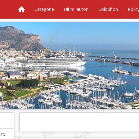
Categorie
Ultimi autori
Colophon
Polic
iso