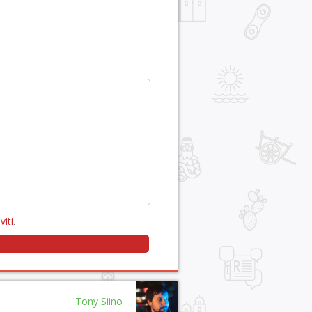
viti
.
Tony Siino