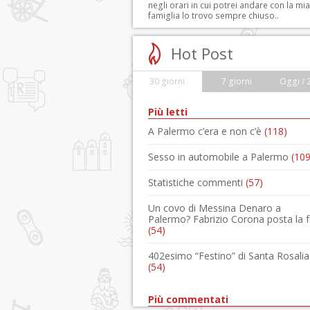
negli orari in cui potrei andare con la mia
famiglia lo trovo sempre chiuso..
Hot Post
30 giorni
7 giorni
Oggi / 
Più letti
A Palermo c’era e non c’è
(118)
Sesso in automobile a Palermo
(109
Statistiche commenti
(57)
Un covo di Messina Denaro a
Palermo? Fabrizio Corona posta la 
(54)
402esimo “Festino” di Santa Rosalia
(54)
Più commentati