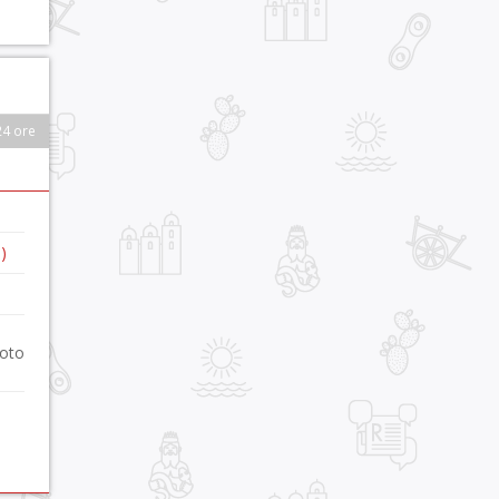
24 ore
)
foto