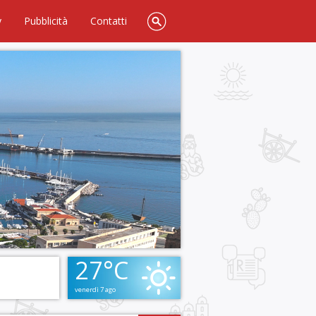
y
Pubblicità
Contatti
27°C
venerdì 7 ago