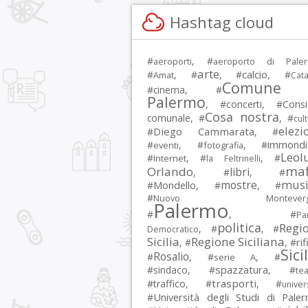
Hashtag cloud
#
, #
aeroporti
aeroporto di Pale
arte
calcio
#
, #
, #
, #
Amat
Cata
Comune 
#
cinema
, #
Palermo
, #
concerti
, #
Consi
Cosa nostra
comunale
, #
, #
cul
elezi
Diego Cammarata
#
, #
immondi
#
, #
, #
eventi
fotografia
Leol
#
, #
, #
Internet
la Feltrinelli
maf
Orlando
libri
, #
, #
musi
mostre
#
Mondello
, #
, #
#
Nuovo Montevergi
Palermo
#
, #
Par
politica
Regi
, #
, #
Democratico
Sicilia
Regione Siciliana
rif
, #
, #
Sici
Rosalio
#
, #
, #
serie A
spazzatura
#
sindaco
, #
, #
tea
trasporti
#
traffico
, #
, #
univer
Università degli Studi di Pale
#