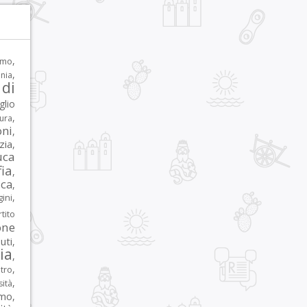
,
rmo
,
nia
di
glio
,
tura
oni
,
zia
,
uca
ia
,
ca
,
,
ni
tito
one
iuti
,
lia
,
,
tro
,
sità
rmo
,