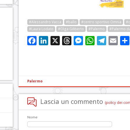
#Alessandro Vacca
#ballo
#centro sportivo Omnia
#
#Laura Lodato
#Olga Giliberto
#Palermo
#Palermo d
Facebook
LinkedIn
X
Threads
Messenge
WhatsA
Tele
Em
Palermo
Lascia un commento
(policy dei co
Nome