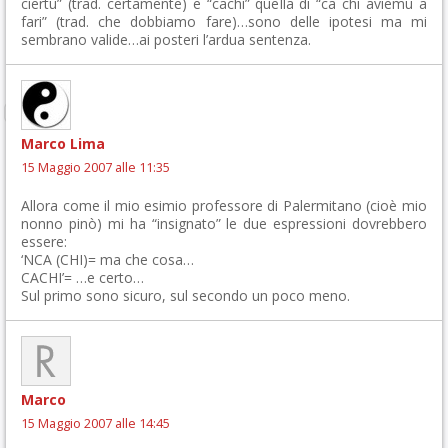
ciertu” (trad. certamente) e “cachì” quella di “ca chi aviemu a
fari” (trad. che dobbiamo fare)…sono delle ipotesi ma mi
sembrano valide…ai posteri l’ardua sentenza.
Marco Lima
15 Maggio 2007 alle 11:35
Allora come il mio esimio professore di Palermitano (cioè mio
nonno pinò) mi ha “insignato” le due espressioni dovrebbero
essere:
‘NCA (CHI)= ma che cosa…
CACHI’= …e certo…
Sul primo sono sicuro, sul secondo un poco meno.
Marco
15 Maggio 2007 alle 14:45