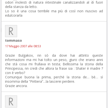
odori molesti di natura intestinale canalizzandoli al di fuori
della stanza da letto.
Lo so è una cosa terribile ma più di così non riuscivo ad
edulcorarla
tommaso
17 Maggio 2007 alle 08:53
Grazie Bulgakov, nn sò da dove hai attinto queste
informazioni ma mi hai tolto un peso, giuro che erano anni
che stà cosa mi frullava in testa; Bellissima la storia della
Principessa, nn credi che allora la frase sia : Shater è madre ?
con è verbo?
Comunque buona la prima, perchè la storia de… bè… sì
insomma della “Piritiera”…la lascerei perdere.
Grazie ancora.