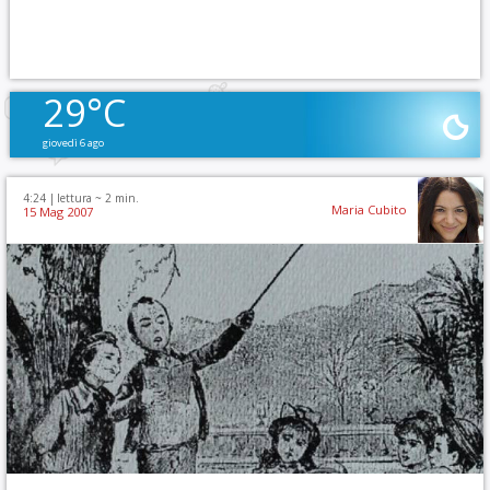
29°C
giovedì 6 ago
4:24 |
lettura ~
2
min.
Maria Cubito
15 Mag 2007