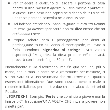
Per chiedere a qualcuno di lasciare il portone di casa
aperto si dice “
lassassi aperto
” più
fino
“lascia
aperto
” e,
in quest’ultimo caso non capisci se ti danno del tu o se c’è
una terza persona coinvolta nella discussione.
Dal balcone stendendo i panni
“signora mia cu stu tiempu
un s’asciuga niente!”
“per carità non mi
dice
niente che mi
acchianano
i nervi”.
Proprio sabato sera il posteggiatore per dirmi di
parcheggiare l’auto più vicino al marciapiede, mi invitò a
farlo dicendomi “
signorina si stringe
”…avrei voluto
rispondergli “Magari!Ma la dieta produce effetti scarsi,
proverò con la centrifuga a 80 gradi!”.
Naturalmente e via discorrendo…ma fin qua per una, più o
meno, con le mani in pasta nella grammatica per mestiere, ci
siamo. Sarà circa una settimana che mi arrovello su quattro
espressioni idiomatiche. Due sono riuscite bene o male a
renderle in italiano, per le altre due chiedo l’aiuto dei lettori di
Rosalio.
1.
FORTE CHE
. Esempio: “
Forte che
comincia a piovere non la
finisce più”, traduzione”UNA VOLTA CHE inizia a piovere non
smette più”.