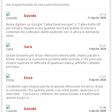
Sta scoperchiando un vaso pericolosissimo.
12:14
Davide
11 Aprile 2026
Basta digitare su Google “Callea fondi europei” o “Callea truffa UE”
per trovarsi davanti a una quantità non trascurabile di articoli e
contenuti che sollevano dubbi piuttosto seri. E allora la domanda
viene...
23:25
Sara
9 Aprile 2026
Grazie Giovanni per le tue riflessioni interessanti, chiare, pacate e
ferme. Auspico la risoluzione positiva della vicenda, e che possano
essere superate le difficoltà di qualsiasi natura, affinché i cittadini
possano...
21:41
Enza
9 Aprile 2026
Condivido ogni singola parola di questa riflessione ma ancor di più
la conclusione: “Da qualche parte, a un certo punto, qualcosa si è
interrotto. Il processo collettivo che aveva iniziato a trasformare
questo luogo si...
10:48
Davide
5 Aprile 2026