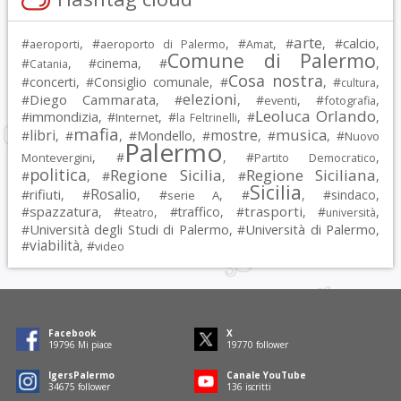
arte
calcio
#
, #
, #
, #
, #
,
aeroporti
aeroporto di Palermo
Amat
Comune di Palermo
#
, #
cinema
, #
,
Catania
Cosa nostra
#
concerti
, #
Consiglio comunale
, #
, #
,
cultura
elezioni
Diego Cammarata
#
, #
, #
, #
,
eventi
fotografia
Leoluca Orlando
immondizia
#
, #
, #
, #
,
Internet
la Feltrinelli
mafia
musica
libri
mostre
#
, #
, #
Mondello
, #
, #
, #
Nuovo
Palermo
, #
, #
,
Montevergini
Partito Democratico
politica
Regione Sicilia
Regione Siciliana
#
, #
, #
,
Sicilia
Rosalio
rifiuti
#
, #
, #
, #
, #
sindaco
,
serie A
spazzatura
trasporti
#
, #
, #
traffico
, #
, #
,
teatro
università
Università degli Studi di Palermo
Università di Palermo
#
, #
,
viabilità
#
, #
video
Facebook
X
19796
Mi piace
19770
follower
IgersPalermo
Canale YouTube
34675
follower
136
iscritti