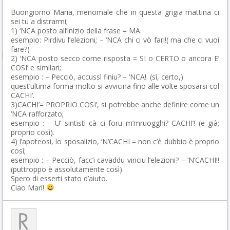
Buongiorno Maria, menomale che in questa grigia mattina ci
sei tu a distrarmi;
1) ‘NCA posto all’inizio della frase = MA.
esempio: Pirdivu l’elezioni; – ‘NCA chi ci vò fari!( ma che ci vuoi
fare?)
2) ‘NCA posto secco come risposta = SI o CERTO o ancora E’
COSI’ e similari;
esempio : – Pecciò, accussì finiu? – ‘NCA!. (sì, certo,)
quest’ultima forma molto si avvicina fino alle volte sposarsi col
CACHI’.
3)CACHI’= PROPRIO COSI’, si potrebbe anche definire come un
‘NCA rafforzato;
esempio : – U’ sintisti cà ci foru m’mruogghi? CACHI’! (e già;
proprio così).
4) l’apoteosi, lo sposalizio, ‘N’CACHI = non c’è dubbio è proprio
così;
esempio : – Pecciò, facc’i cavaddu vinciu l’elezioni? – ‘N’CACHI!!
(puttroppo è assolutamente così).
Spero di esserti stato d’aiuto.
Ciao Marì!