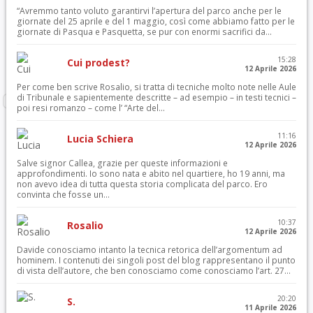
“Avremmo tanto voluto garantirvi l’apertura del parco anche per le
giornate del 25 aprile e del 1 maggio, così come abbiamo fatto per le
giornate di Pasqua e Pasquetta, se pur con enormi sacrifici da...
15:28
Cui prodest?
12 Aprile 2026
Per come ben scrive Rosalio, si tratta di tecniche molto note nelle Aule
di Tribunale e sapientemente descritte – ad esempio – in testi tecnici –
poi resi romanzo – come l’ “Arte del...
11:16
Lucia Schiera
12 Aprile 2026
Salve signor Callea, grazie per queste informazioni e
approfondimenti. Io sono nata e abito nel quartiere, ho 19 anni, ma
non avevo idea di tutta questa storia complicata del parco. Ero
convinta che fosse un...
10:37
Rosalio
12 Aprile 2026
Davide conosciamo intanto la tecnica retorica dell’argomentum ad
hominem. I contenuti dei singoli post del blog rappresentano il punto
di vista dell’autore, che ben conosciamo come conosciamo l’art. 27...
20:20
S.
11 Aprile 2026