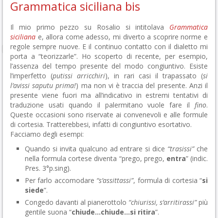
Grammatica siciliana bis
Il mio primo pezzo su Rosalio si intitolava
Grammatica
siciliana
e, allora come adesso, mi diverto a scoprire norme e
regole sempre nuove. E il continuo contatto con il dialetto mi
porta a “teorizzarle”. Ho scoperto di recente, per esempio,
l’assenza del tempo presente del modo congiuntivo. Esiste
l’imperfetto (
putissi arricchiri
), in rari casi il trapassato (
si
l’avissi saputu prima!
) ma non vi è traccia del presente. Anzi il
presente viene fuori ma all’indicativo in estremi tentativi di
traduzione usati quando il palermitano vuole fare il
fino
.
Queste occasioni sono riservate ai convenevoli e alle formule
di cortesia. Tratterebbesi, infatti di congiuntivo esortativo.
Facciamo degli esempi:
Quando si invita qualcuno ad entrare si dice
“trasissi”
che
nella formula cortese diventa “prego, prego,
entra
” (indic.
Pres. 3°p.sing).
Per farlo accomodare
“s’assittassi”
, formula di cortesia “
si
siede
”.
Congedo davanti al pianerottolo
“chiurissi, s’arritirassi”
più
gentile suona “
chiude…chiude…si ritira
”.