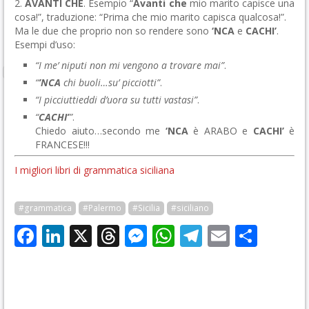
2.
AVANTI CHE
. Esempio “
Avanti che
mio marito capisce una
cosa!”, traduzione: “Prima che mio marito capisca qualcosa!”.
Ma le due che proprio non so rendere sono
‘NCA
e
CACHI’
.
Esempi d’uso:
“I me’ niputi non mi vengono a trovare mai”
.
“
’NCA
chi buoli…su’ picciotti”
.
“I picciuttieddi d’uora su tutti vastasi”
.
“
CACHI’
”
.
Chiedo aiuto…secondo me
‘NCA
è ARABO e
CACHI’
è
FRANCESE!!!
I migliori libri di grammatica siciliana
#grammatica
#Palermo
#Sicilia
#siciliano
Facebook
LinkedIn
X
Threads
Messenger
WhatsApp
Telegram
Email
Cond