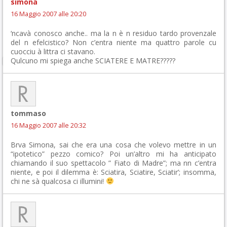
simona
16 Maggio 2007 alle 20:20
‘ncavà conosco anche.. ma la n è n residuo tardo provenzale
del n efelcistico? Non c’entra niente ma quattro parole cu
cuocciu à littra ci stavano.
Qulcuno mi spiega anche SCIATERE E MATRE?????
tommaso
16 Maggio 2007 alle 20:32
Brva Simona, sai che era una cosa che volevo mettre in un
“ipotetico” pezzo comico? Poi un’altro mi ha anticipato
chiamando il suo spettacolo ” Fiato di Madre”; ma nn c’entra
niente, e poi il dilemma è: Sciatira, Sciatire, Sciatir’; insomma,
chi ne sà qualcosa ci illumini!