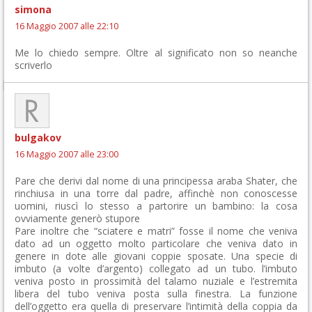
simona
16 Maggio 2007 alle 22:10
Me lo chiedo sempre. Oltre al significato non so neanche
scriverlo
bulgakov
16 Maggio 2007 alle 23:00
Pare che derivi dal nome di una principessa araba Shater, che
rinchiusa in una torre dal padre, affinchè non conoscesse
uomini, riuscì lo stesso a partorire un bambino: la cosa
ovviamente generò stupore
Pare inoltre che “sciatere e matri” fosse il nome che veniva
dato ad un oggetto molto particolare che veniva dato in
genere in dote alle giovani coppie sposate. Una specie di
imbuto (a volte d’argento) collegato ad un tubo. l’imbuto
veniva posto in prossimità del talamo nuziale e l’estremita
libera del tubo veniva posta sulla finestra. La funzione
dell’oggetto era quella di preservare l’intimità della coppia da