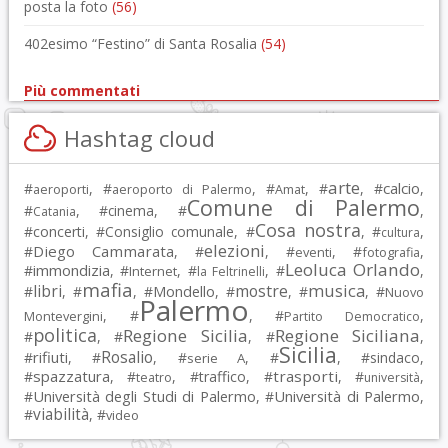
posta la foto
(56)
402esimo “Festino” di Santa Rosalia
(54)
Più commentati
Hashtag cloud
arte
calcio
#
, #
, #
, #
, #
,
aeroporti
aeroporto di Palermo
Amat
Comune di Palermo
#
, #
cinema
, #
,
Catania
Cosa nostra
#
concerti
, #
Consiglio comunale
, #
, #
,
cultura
elezioni
Diego Cammarata
#
, #
, #
, #
,
eventi
fotografia
Leoluca Orlando
immondizia
#
, #
, #
, #
,
Internet
la Feltrinelli
mafia
musica
libri
mostre
#
, #
, #
Mondello
, #
, #
, #
Nuovo
Palermo
, #
, #
,
Montevergini
Partito Democratico
politica
Regione Sicilia
Regione Siciliana
#
, #
, #
,
Sicilia
Rosalio
rifiuti
#
, #
, #
, #
, #
sindaco
,
serie A
spazzatura
trasporti
#
, #
, #
traffico
, #
, #
,
teatro
università
Università degli Studi di Palermo
Università di Palermo
#
, #
,
viabilità
#
, #
video