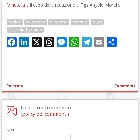
Minutella
e il capo della redazione di Tgs Angelo Morello.
#calcio
#Godrano
#Palermo
#serie A
#Tgs
#Tgs StudioStadio
Facebook
LinkedIn
X
Threads
Messenger
WhatsApp
Telegram
Email
Cond
Palermo
Commenti
Lascia un commento
(policy dei commenti)
Nome