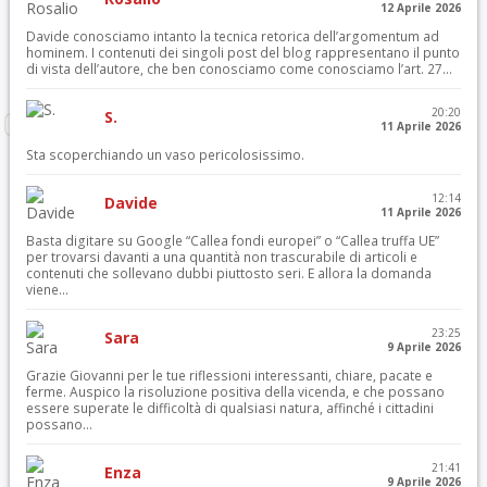
12 Aprile 2026
Davide conosciamo intanto la tecnica retorica dell’argomentum ad
hominem. I contenuti dei singoli post del blog rappresentano il punto
di vista dell’autore, che ben conosciamo come conosciamo l’art. 27...
20:20
S.
11 Aprile 2026
Sta scoperchiando un vaso pericolosissimo.
12:14
Davide
11 Aprile 2026
Basta digitare su Google “Callea fondi europei” o “Callea truffa UE”
per trovarsi davanti a una quantità non trascurabile di articoli e
contenuti che sollevano dubbi piuttosto seri. E allora la domanda
viene...
23:25
Sara
9 Aprile 2026
Grazie Giovanni per le tue riflessioni interessanti, chiare, pacate e
ferme. Auspico la risoluzione positiva della vicenda, e che possano
essere superate le difficoltà di qualsiasi natura, affinché i cittadini
possano...
21:41
Enza
9 Aprile 2026