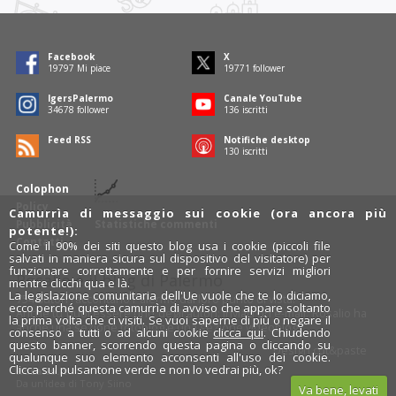
Facebook
X
19797
Mi piace
19771
follower
IgersPalermo
Canale YouTube
34678
follower
136
iscritti
Feed RSS
Notifiche desktop
130
iscritti
Colophon
Policy
Camurrìa di messaggio sui cookie (ora ancora più
Pubblicità
Statistiche commenti
potente!):
Contatti
Come il 90% dei siti questo blog usa i cookie (piccoli file
salvati in maniera sicura sul dispositivo del visitatore) per
funzionare correttamente e per fornire servizi migliori
Rosalio è il blog di Palermo
mentre clicchi qua e là.
La legislazione comunitaria dell'Ue vuole che te lo diciamo,
754 autori
raccontano Palermo dal loro punto di vista.
ecco perché questa camurrìa di avviso che appare soltanto
Anche tu puoi essere uno degli autori: inviaci un'
e-mail
. Rosalio ha
la prima volta che ci visiti. Se vuoi saperne di più o negare il
anche una sezione
fotoblog
e una sezione
videoblog
.
consenso a tutti o ad alcuni cookie
clicca qui
. Chiudendo
questo banner, scorrendo questa pagina o cliccando su
Design
cut&paste
qualunque suo elemento acconsenti all'uso dei cookie.
Clicca sul pulsantone verde e non lo vedrai più, ok?
Rosalio.it
Da un'idea di
Tony Siino
Va bene, levati
Segui Rosalio su
facebook
,
X
e
Instagram
x