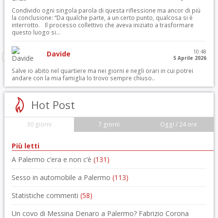
Condivido ogni singola parola di questa riflessione ma ancor di più
la conclusione: “Da qualche parte, a un certo punto, qualcosa si è
interrotto. Il processo collettivo che aveva iniziato a trasformare
questo luogo si...
10:48
Davide
5 Aprile 2026
Salve io abito nel quartiere ma nei giorni e negli orari in cui potrei
andare con la mia famiglia lo trovo sempre chiuso..
Hot Post
30 giorni
7 giorni
Oggi / 24 ore
Più letti
A Palermo c’era e non c’è
(131)
Sesso in automobile a Palermo
(113)
Statistiche commenti
(58)
Un covo di Messina Denaro a Palermo? Fabrizio Corona