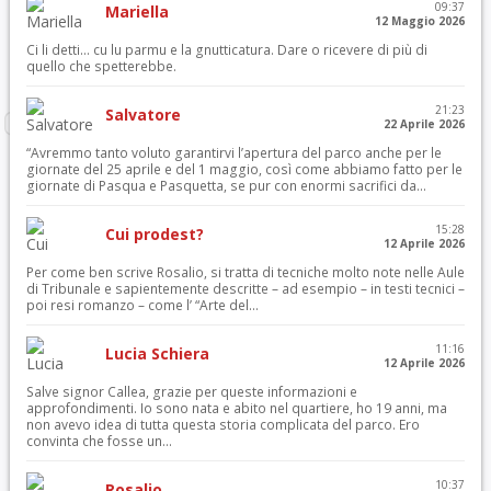
09:37
Mariella
12 Maggio 2026
Ci li detti… cu lu parmu e la gnutticatura. Dare o ricevere di più di
quello che spetterebbe.
21:23
Salvatore
22 Aprile 2026
“Avremmo tanto voluto garantirvi l’apertura del parco anche per le
giornate del 25 aprile e del 1 maggio, così come abbiamo fatto per le
giornate di Pasqua e Pasquetta, se pur con enormi sacrifici da...
15:28
Cui prodest?
12 Aprile 2026
Per come ben scrive Rosalio, si tratta di tecniche molto note nelle Aule
di Tribunale e sapientemente descritte – ad esempio – in testi tecnici –
poi resi romanzo – come l’ “Arte del...
11:16
Lucia Schiera
12 Aprile 2026
Salve signor Callea, grazie per queste informazioni e
approfondimenti. Io sono nata e abito nel quartiere, ho 19 anni, ma
non avevo idea di tutta questa storia complicata del parco. Ero
convinta che fosse un...
10:37
Rosalio