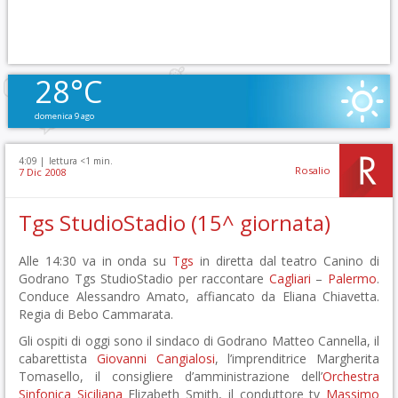
28°C
domenica 9 ago
4:09 |
lettura <1 min.
Rosalio
7 Dic 2008
Tgs StudioStadio (15^ giornata)
Alle 14:30 va in onda su
Tgs
in diretta dal teatro Canino di
Godrano Tgs StudioStadio per raccontare
Cagliari
–
Palermo
.
Conduce Alessandro Amato, affiancato da Eliana Chiavetta.
Regia di Bebo Cammarata.
Gli ospiti di oggi sono il sindaco di Godrano Matteo Cannella, il
cabarettista
Giovanni Cangialosi
, l’imprenditrice Margherita
Tomasello, il consigliere d’amministrazione dell’
Orchestra
Sinfonica Siciliana
Elizabeth Smith, il conduttore tv
Massimo