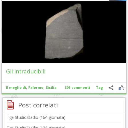
Gli intraducibili
,
,
Il meglio di
Palermo
Sicilia
301 commenti
Tag
Post correlati
Tgs StudioStadio (16^ giornata)
Tgs StudioStadio (17^ giornata)