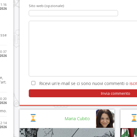
11:16
Sito web (opzionale)
 2026
osse
10:37
 2026
e,
art.
Ricevi un'e-mail se ci sono nuovi commenti o
iscri
20:20
 2026
imo.
Maria Cubito
12:14
 2026