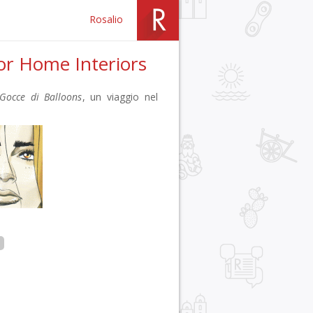
Rosalio
ior Home Interiors
Gocce di Balloons
, un viaggio nel
r
pp
gram
ail
Condividi