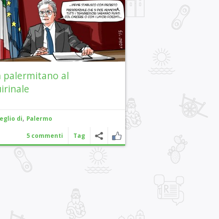
 palermitano al
irinale
,
eglio di
Palermo
5 commenti
Tag