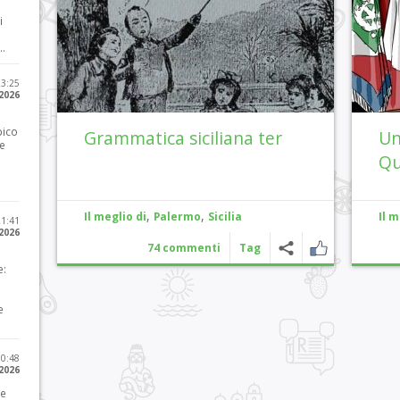
i
..
23:25
 2026
pico
Grammatica siciliana ter
Un
he
Qu
,
,
Il meglio di
Palermo
Sicilia
Il m
21:41
 2026
74 commenti
Tag
e:
e
10:48
 2026
 e