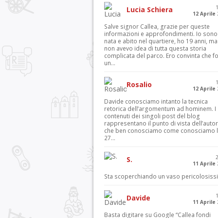
Lucia Schiera
12 Aprile
Salve signor Callea, grazie per queste
informazioni e approfondimenti. Io sono
nata e abito nel quartiere, ho 19 anni, ma
non avevo idea di tutta questa storia
complicata del parco. Ero convinta che f
un...
Rosalio
12 Aprile
Davide conosciamo intanto la tecnica
retorica dell’argomentum ad hominem. I
contenuti dei singoli post del blog
rappresentano il punto di vista dell’autor
che ben conosciamo come conosciamo l’
27...
S.
11 Aprile
Sta scoperchiando un vaso pericolosiss
Davide
11 Aprile
Basta digitare su Google “Callea fondi