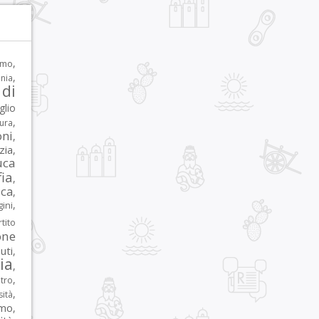
,
rmo
,
nia
di
glio
,
tura
oni
,
zia
,
uca
ia
,
ca
,
,
ni
tito
one
iuti
,
lia
,
,
tro
,
sità
rmo
,