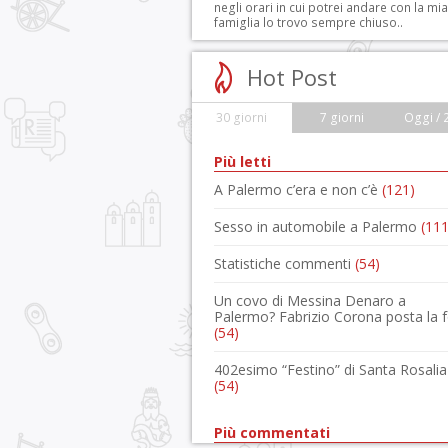
negli orari in cui potrei andare con la mia
famiglia lo trovo sempre chiuso..
Hot Post
30 giorni
7 giorni
Oggi / 
Più letti
A Palermo c’era e non c’è
(121)
Sesso in automobile a Palermo
(111
Statistiche commenti
(54)
Un covo di Messina Denaro a
Palermo? Fabrizio Corona posta la 
(54)
402esimo “Festino” di Santa Rosalia
(54)
Più commentati