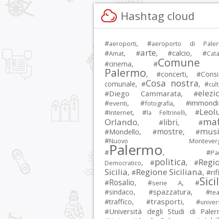
Hashtag cloud
#
, #
aeroporti
aeroporto di Pale
arte
calcio
#
, #
, #
, #
Amat
Cata
Comune 
#
cinema
, #
Palermo
, #
concerti
, #
Consi
Cosa nostra
comunale
, #
, #
cul
elezi
Diego Cammarata
#
, #
immondi
#
, #
, #
eventi
fotografia
Leol
#
, #
, #
Internet
la Feltrinelli
maf
Orlando
libri
, #
, #
musi
mostre
#
Mondello
, #
, #
#
Nuovo Montevergi
Palermo
#
, #
Par
politica
Regi
, #
, #
Democratico
Sicilia
Regione Siciliana
rif
, #
, #
Sici
Rosalio
#
, #
, #
serie A
spazzatura
#
sindaco
, #
, #
tea
trasporti
#
traffico
, #
, #
univer
Università degli Studi di Pale
#