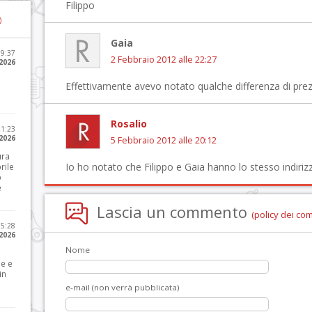
Filippo
)
Gaia
09:37
2 Febbraio 2012 alle 22:27
2026
Effettivamente avevo notato qualche differenza di pre
Rosalio
21:23
 2026
5 Febbraio 2012 alle 20:12
ura
Io ho notato che Filippo e Gaia hanno lo stesso indirizz
rile
o
e
Lascia un commento
(policy dei co
15:28
 2026
Nome
le e
in
e-mail (non verrà pubblicata)