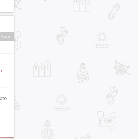
24 ore
)
foto