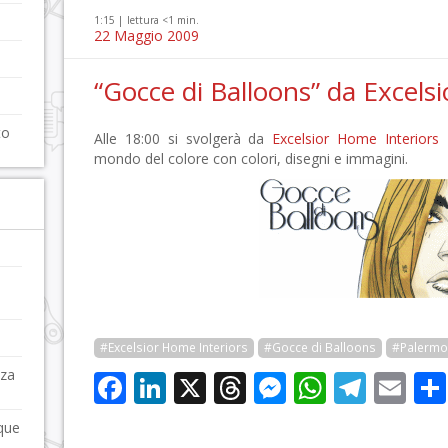
1:15 |
lettura <1 min.
22 Maggio 2009
“Gocce di Balloons” da Excels
to
Alle 18:00 si svolgerà da
Excelsior Home Interiors
mondo del colore con colori, disegni e immagini.
#Excelsior Home Interiors
#Gocce di Balloons
#Palermo
nza
Facebook
LinkedIn
X
Threads
Messenge
WhatsA
Tele
Em
nque