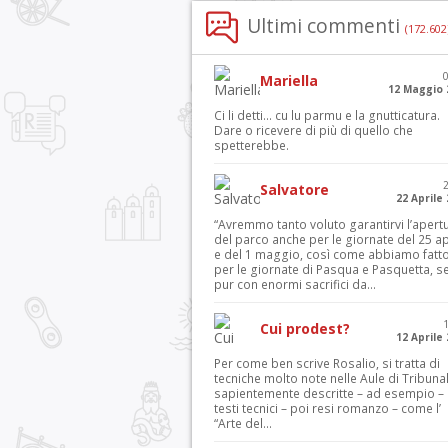
Ultimi commenti
(172.602
Mariella
12 Maggio 
Ci li detti… cu lu parmu e la gnutticatura.
Dare o ricevere di più di quello che
spetterebbe.
Salvatore
22 Aprile
“Avremmo tanto voluto garantirvi l’apert
del parco anche per le giornate del 25 ap
e del 1 maggio, così come abbiamo fatt
per le giornate di Pasqua e Pasquetta, s
pur con enormi sacrifici da...
Cui prodest?
12 Aprile
Per come ben scrive Rosalio, si tratta di
tecniche molto note nelle Aule di Tribuna
sapientemente descritte – ad esempio – 
testi tecnici – poi resi romanzo – come l’
“Arte del...