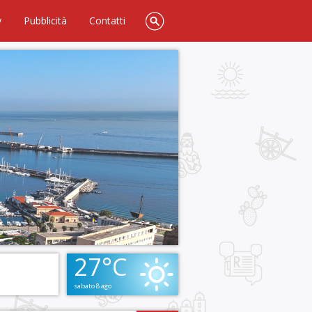
y
Pubblicità
Contatti
27°C
sabato 8 ago