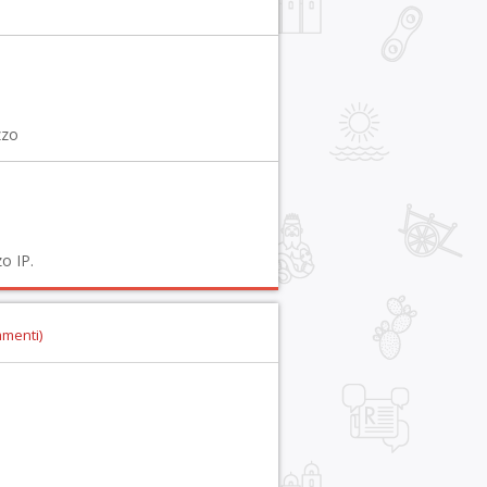
zzo
o IP.
mmenti)