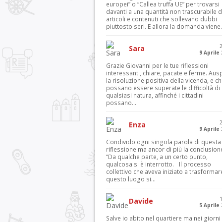
europei” o “Callea truffa UE” per trovarsi
davanti a una quantità non trascurabile d
articoli e contenuti che sollevano dubbi
piuttosto seri. E allora la domanda viene.
Sara
9 Aprile
Grazie Giovanni per le tue riflessioni
interessanti, chiare, pacate e ferme. Aus
la risoluzione positiva della vicenda, e c
possano essere superate le difficoltà di
qualsiasi natura, affinché i cittadini
possano...
Enza
9 Aprile
Condivido ogni singola parola di questa
riflessione ma ancor di più la conclusion
“Da qualche parte, a un certo punto,
qualcosa si è interrotto. Il processo
collettivo che aveva iniziato a trasformar
questo luogo si...
Davide
5 Aprile
Salve io abito nel quartiere ma nei giorni