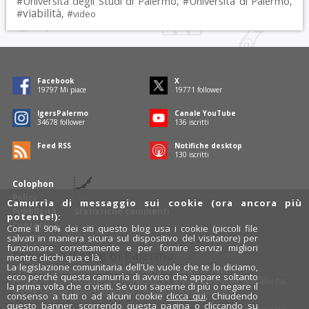
Università degli Studi di Palermo
Università di Palermo
#
, #
,
viabilità
#
, #
video
Facebook
X
19797
Mi piace
19771
follower
IgersPalermo
Canale YouTube
34678
follower
136
iscritti
Feed RSS
Notifiche desktop
130
iscritti
Colophon
Policy
Camurrìa di messaggio sui cookie (ora ancora più
Pubblicità
Statistiche commenti
potente!):
Contatti
Come il 90% dei siti questo blog usa i cookie (piccoli file
salvati in maniera sicura sul dispositivo del visitatore) per
funzionare correttamente e per fornire servizi migliori
Rosalio è il blog di Palermo
mentre clicchi qua e là.
La legislazione comunitaria dell'Ue vuole che te lo diciamo,
754 autori
raccontano Palermo dal loro punto di vista.
ecco perché questa camurrìa di avviso che appare soltanto
Anche tu puoi essere uno degli autori: inviaci un'
e-mail
. Rosalio ha
la prima volta che ci visiti. Se vuoi saperne di più o negare il
anche una sezione
fotoblog
e una sezione
videoblog
.
consenso a tutti o ad alcuni cookie
clicca qui
. Chiudendo
questo banner, scorrendo questa pagina o cliccando su