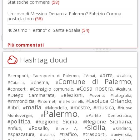
Statistiche commenti
(58)
Un covo di Messina Denaro a Palermo? Fabrizio Corona
posta la foto
(56)
402esimo “Festino” di Santa Rosalia
(54)
Più commentati
Hashtag cloud
arte
calcio
#
, #
, #
, #
, #
,
aeroporti
aeroporto di Palermo
Amat
Comune di Palermo
#
, #
cinema
, #
,
Catania
Cosa nostra
#
concerti
, #
Consiglio comunale
, #
, #
,
cultura
elezioni
Diego Cammarata
#
, #
, #
, #
,
eventi
fotografia
Leoluca Orlando
immondizia
#
, #
, #
, #
,
Internet
la Feltrinelli
mafia
musica
libri
mostre
#
, #
, #
Mondello
, #
, #
, #
Nuovo
Palermo
, #
, #
,
Montevergini
Partito Democratico
politica
Regione Sicilia
Regione Siciliana
#
, #
, #
,
Sicilia
Rosalio
rifiuti
#
, #
, #
, #
, #
sindaco
,
serie A
spazzatura
trasporti
#
, #
, #
traffico
, #
, #
,
teatro
università