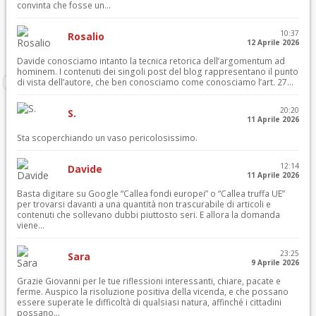
convinta che fosse un...
10:37
Rosalio
12 Aprile 2026
Davide conosciamo intanto la tecnica retorica dell’argomentum ad
hominem. I contenuti dei singoli post del blog rappresentano il punto
di vista dell’autore, che ben conosciamo come conosciamo l’art. 27...
20:20
S.
11 Aprile 2026
Sta scoperchiando un vaso pericolosissimo.
12:14
Davide
11 Aprile 2026
Basta digitare su Google “Callea fondi europei” o “Callea truffa UE”
per trovarsi davanti a una quantità non trascurabile di articoli e
contenuti che sollevano dubbi piuttosto seri. E allora la domanda
viene...
23:25
Sara
9 Aprile 2026
Grazie Giovanni per le tue riflessioni interessanti, chiare, pacate e
ferme. Auspico la risoluzione positiva della vicenda, e che possano
essere superate le difficoltà di qualsiasi natura, affinché i cittadini
possano...