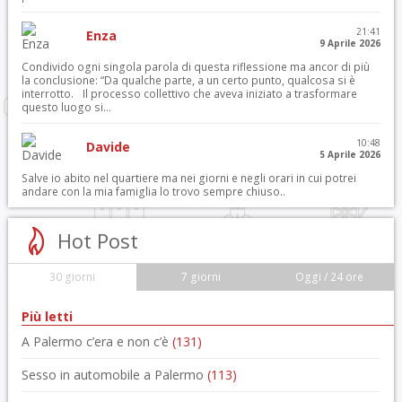
21:41
Enza
9 Aprile 2026
Condivido ogni singola parola di questa riflessione ma ancor di più
la conclusione: “Da qualche parte, a un certo punto, qualcosa si è
interrotto. Il processo collettivo che aveva iniziato a trasformare
questo luogo si...
10:48
Davide
5 Aprile 2026
Salve io abito nel quartiere ma nei giorni e negli orari in cui potrei
andare con la mia famiglia lo trovo sempre chiuso..
Hot Post
30 giorni
7 giorni
Oggi / 24 ore
Più letti
A Palermo c’era e non c’è
(131)
Sesso in automobile a Palermo
(113)