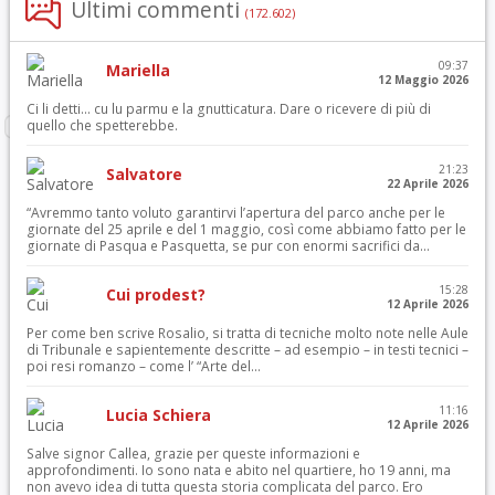
Ultimi commenti
(172.602)
09:37
Mariella
12 Maggio 2026
Ci li detti… cu lu parmu e la gnutticatura. Dare o ricevere di più di
quello che spetterebbe.
21:23
Salvatore
22 Aprile 2026
“Avremmo tanto voluto garantirvi l’apertura del parco anche per le
giornate del 25 aprile e del 1 maggio, così come abbiamo fatto per le
giornate di Pasqua e Pasquetta, se pur con enormi sacrifici da...
15:28
Cui prodest?
12 Aprile 2026
Per come ben scrive Rosalio, si tratta di tecniche molto note nelle Aule
di Tribunale e sapientemente descritte – ad esempio – in testi tecnici –
poi resi romanzo – come l’ “Arte del...
11:16
Lucia Schiera
12 Aprile 2026
Salve signor Callea, grazie per queste informazioni e
approfondimenti. Io sono nata e abito nel quartiere, ho 19 anni, ma
non avevo idea di tutta questa storia complicata del parco. Ero