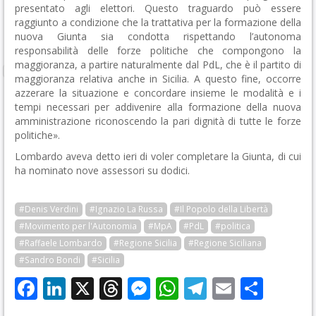
presentato agli elettori. Questo traguardo può essere
raggiunto a condizione che la trattativa per la formazione della
nuova Giunta sia condotta rispettando l’autonoma
responsabilità delle forze politiche che compongono la
maggioranza, a partire naturalmente dal PdL, che è il partito di
maggioranza relativa anche in Sicilia. A questo fine, occorre
azzerare la situazione e concordare insieme le modalità e i
tempi necessari per addivenire alla formazione della nuova
amministrazione riconoscendo la pari dignità di tutte le forze
politiche».
Lombardo aveva detto ieri di voler completare la Giunta, di cui
ha nominato nove assessori su dodici.
#Denis Verdini
#Ignazio La Russa
#Il Popolo della Libertà
#Movimento per l'Autonomia
#MpA
#PdL
#politica
#Raffaele Lombardo
#Regione Sicilia
#Regione Siciliana
#Sandro Bondi
#Sicilia
Facebook
LinkedIn
X
Threads
Messenger
WhatsApp
Telegram
Email
Cond